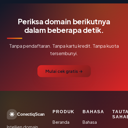
Periksa domain berikutnya
dalam beberapa detik.
Tanpa pendaftaran. Tanpa kartu kredit. Tanpa kuota
tersembunyi.
Mulai cek gratis →
PRODUK
BAHASA
TAUT
ConectiqScan
SAHA
Beranda
Bahasa
Intelijen domain