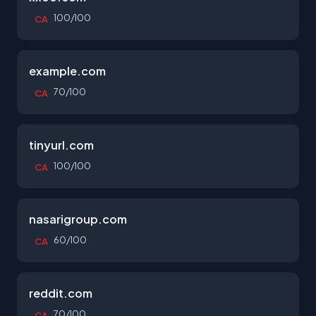
100/100
CA
example.com
70/100
CA
tinyurl.com
100/100
CA
nasarigroup.com
60/100
CA
reddit.com
70/100
CA