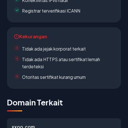
Konektivitas IPv6 hadir
Registrar terverifikasi ICANN
Kekurangan
Tidak ada jejak korporat terkait
Tidak ada HTTPS atau sertifikat lemah
terdeteksi
Otoritas sertifikat kurang umum
Domain Terkait
xxoo.com