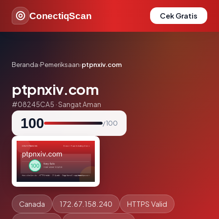
ConectiqScan
Cek Gratis
Beranda
›
Pemeriksaan
›
ptpnxiv.com
ptpnxiv.com
#08245CA5 · Sangat Aman
100
/ 100
Canada
172.67.158.240
HTTPS Valid