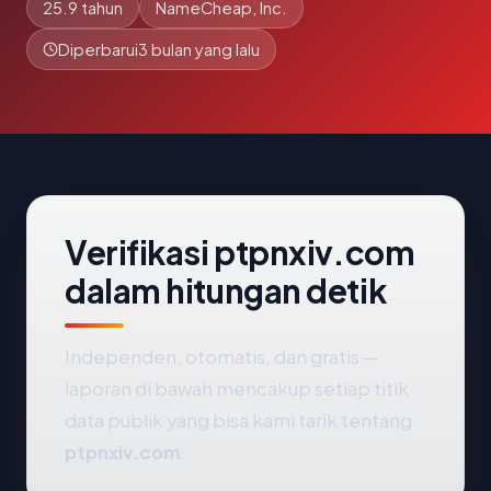
25.9 tahun
NameCheap, Inc.
Diperbarui
3 bulan yang lalu
Verifikasi ptpnxiv.com
dalam hitungan detik
Independen, otomatis, dan gratis —
laporan di bawah mencakup setiap titik
data publik yang bisa kami tarik tentang
ptpnxiv.com
.