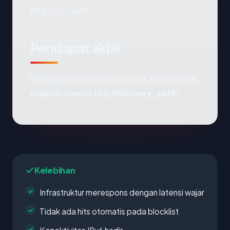
pita "very_safe".
Pendapat akhir
Menggabungkan semua sinyal, kami menilai
ptpnxiv.com
di
100/100
(
very_safe
).
Kelebihan
Infrastruktur merespons dengan latensi wajar
Tidak ada hits otomatis pada blocklist