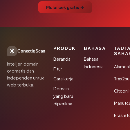
Mulai cek gratis →
PRODUK
BAHASA
TAUT
ConectiqScan
SAHA
Beranda
Bahasa
Intelijen domain
Indonesia
Alamca
Fitur
otomatis dan
independen untuk
Cara kerja
Trax2s
web terbuka.
Domain
Cltconl
yang baru
Manutc
diperiksa
Erasiet