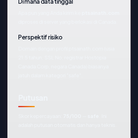
Di mana data tinggal
Apa pun yang Anda kirim ke
ptsainath.com
diproses di server yang berlokasi di Canada.
Perspektif risiko
Domain dengan profil ptsainath.com (usia
21.5 tahun, SSL No, registrar Hostopia
Canada Corp, negara Canada) biasanya
jatuh dalam kategori "safe".
Putusan
Skor kepercayaan:
75/100
—
safe
. Ini
adalah putusan otomatis dan hanya teknis.