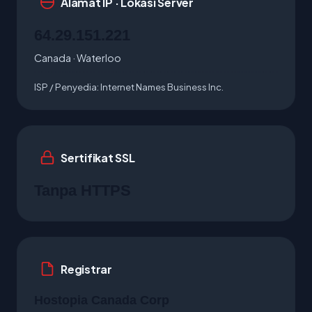
Alamat IP · Lokasi Server
64.29.151.221
Canada · Waterloo
ISP / Penyedia:
Internet Names Business Inc.
Sertifikat SSL
Tanpa HTTPS
Registrar
Hostopia Canada Corp