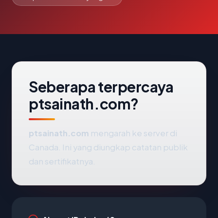
Seberapa terpercaya
ptsainath.com?
ptsainath.com
mengarah ke server di
Canada. Ini yang diungkap catatan publik
dan sertifikatnya.