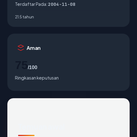
Terdaftar Pada:
2004-11-08
21.5 tahun
Aman
75
/100
Ringkasan keputusan
Temuan awal