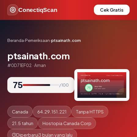
ConectiqScan
Cek Gratis
Beranda
›
Pemeriksaan
›
ptsainath.com
ptsainath.com
#0D71EF02 · Aman
75
/ 100
Canada
64.29.151.221
Tanpa HTTPS
21.5 tahun
Hostopia Canada Corp
Diperbarui
3 bulan yang lalu