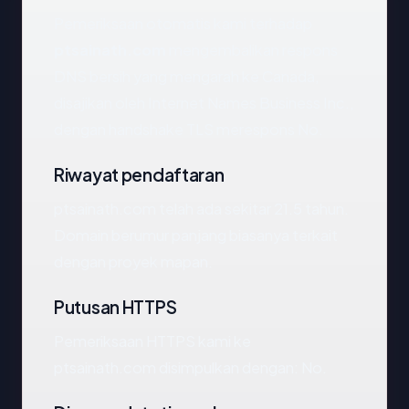
Pemeriksaan otomatis kami terhadap
ptsainath.com
mengembalikan respons
DNS bersih yang mengarah ke Canada,
disajikan oleh Internet Names Business Inc.,
dengan handshake TLS merespons No.
Riwayat pendaftaran
ptsainath.com telah ada sekitar 21.5 tahun.
Domain berumur panjang biasanya terkait
dengan proyek mapan.
Putusan HTTPS
Pemeriksaan HTTPS kami ke
ptsainath.com disimpulkan dengan: No.