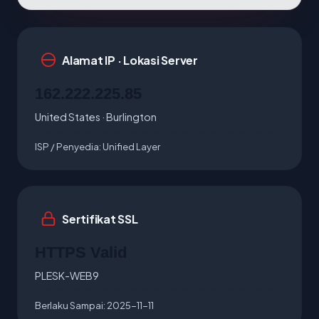
Alamat IP · Lokasi Server
162.222.225.85
United States · Burlington
ISP / Penyedia:
Unified Layer
Sertifikat SSL
HTTPS Valid
PLESK-WEB9
Berlaku Sampai:
2025-11-11