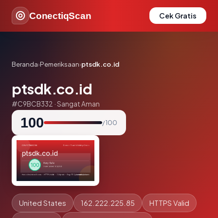
ConectiqScan
Cek Gratis
Beranda
›
Pemeriksaan
›
ptsdk.co.id
ptsdk.co.id
#C9BCB332 · Sangat Aman
100
/ 100
United States
162.222.225.85
HTTPS Valid