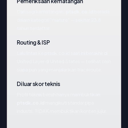
Pemeriksaan kematangan
Dari segi kematangan,
ptsdk.co.id
berada
dalam kategori "mature" — sekitar 23.8
tahun terdaftar.
Routing & ISP
Lalu lintas ke ptsdk.co.id saat ini berakhir di
Unified Layer di United States — terlihat oleh
siapa pun yang menjalankan traceroute.
Di luar skor teknis
Profil teknis bersih hanya membuktikan
ptsdk.co.id
mengikuti standar pipa
industri. TIDAK membuktikan konten jujur.