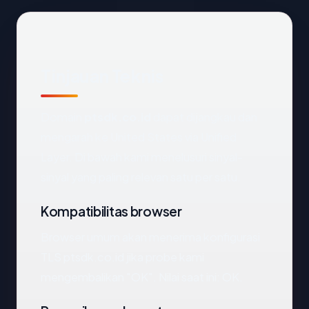
Tinjauan Teknis
Domain
ptsdk.co.id
dapat dijangkau dan
mengarah ke United States via Unified
Layer. Di bawah kami menelusuri sinyal-
sinyal yang paling relevan satu per satu.
Kompatibilitas browser
Browser umum akan menerima konfigurasi
TLS ptsdk.co.id jika probe kami
mengembalikan "OK". Nilai saat ini: OK.