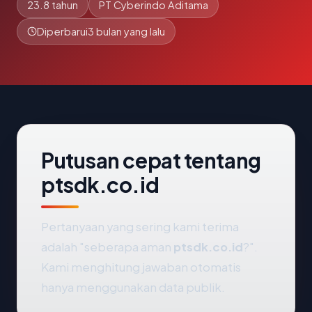
23.8 tahun
PT Cyberindo Aditama
Diperbarui
3 bulan yang lalu
Putusan cepat tentang
ptsdk.co.id
Pertanyaan yang sering kami terima
adalah "seberapa aman
ptsdk.co.id
?".
Kami menghitung jawaban otomatis
hanya menggunakan data publik.