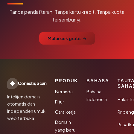
Tanpa pendaftaran. Tanpa kartu kredit. Tanpa kuota
tersembunyi.
Mulai cek gratis →
PRODUK
BAHASA
TAUT
ConectiqScan
SAHA
Beranda
Bahasa
Intelijen domain
Indonesia
Hakarfu
Fitur
otomatis dan
independen untuk
Cara kerja
Rribeng
web terbuka.
Domain
Pusatk
yang baru