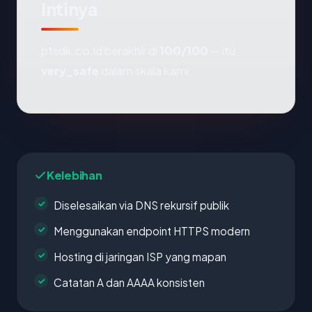
Intinya
ptsdk.co.id berakhir di
100/100
— itu
very_safe
dalam skala kami.
Kelebihan
Diselesaikan via DNS rekursif publik
Menggunakan endpoint HTTPS modern
Hosting di jaringan ISP yang mapan
Catatan A dan AAAA konsisten