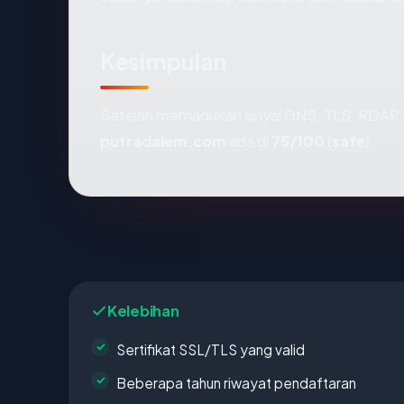
Kesimpulan
Setelah memadukan sinyal DNS, TLS, RDAP, 
putradalem.com
ada di
75/100
(
safe
).
Kelebihan
Sertifikat SSL/TLS yang valid
Beberapa tahun riwayat pendaftaran