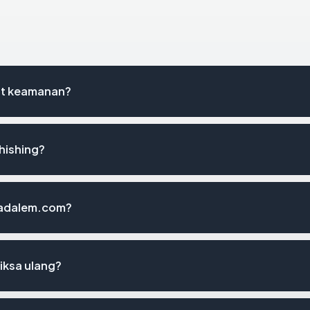
st keamanan?
hishing?
tradalem.com?
iksa ulang?