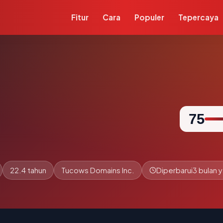
Fitur
Cara
Populer
Tepercaya
75
22.4 tahun
Tucows Domains Inc.
Diperbarui
3 bulan y