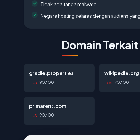
Tidak ada tanda malware
Negara hosting selaras dengan audiens yan
Domain Terkait
gradle.properties
wikipedia.org
90/100
70/100
US
US
primarent.com
90/100
US