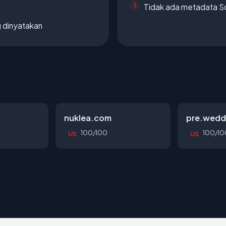
Tidak ada metadata S
g dinyatakan
nuklea.com
pre.wedd
100/100
100/10
US
US