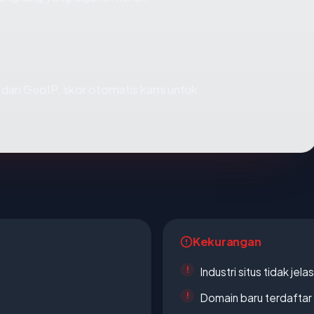
dan GeoIP, skor otomatis kami untuk
Kekurangan
Industri situs tidak jelas
Domain baru terdaftar