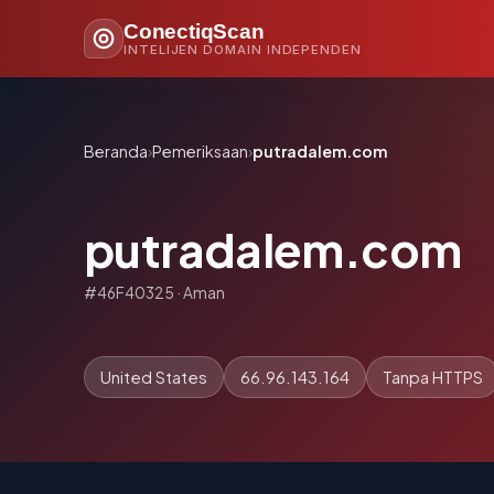
ConectiqScan
INTELIJEN DOMAIN INDEPENDEN
Beranda
›
Pemeriksaan
›
putradalem.com
putradalem.com
#46F40325 · Aman
United States
66.96.143.164
Tanpa HTTPS