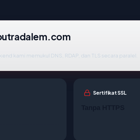
 putradalem.com
ckend kami memukul DNS, RDAP, dan TLS secara paralel.
Sertifikat SSL
Tanpa HTTPS