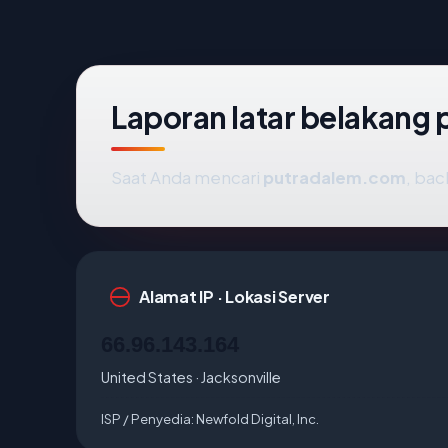
Laporan latar belakang
Saat Anda mencari
putradalem.com
, ba
Alamat IP · Lokasi Server
66.96.143.164
United States · Jacksonville
ISP / Penyedia:
Newfold Digital, Inc.