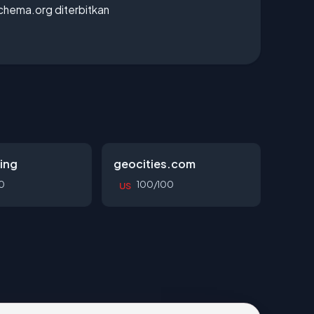
chema.org diterbitkan
ing
geocities.com
0
100/100
US