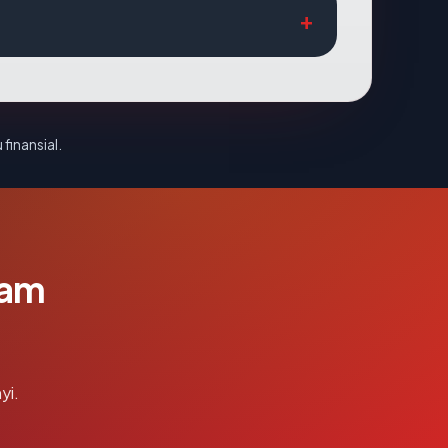
 finansial.
lam
yi.