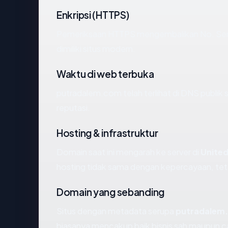
Enkripsi (HTTPS)
Pemeriksaan HTTPS mengembalikan No. Sertif
dimiliki situs modern.
Waktu di web terbuka
putradalem.com telah terlihat di DNS publik 
reputasi.
Hosting & infrastruktur
Domain saat ini mengarah ke server di
United
hosting tidak sama dengan kepercayaan, tet
Domain yang sebanding
Situs dengan metadata serupa
putradalem
biasanya mencakup baik bisnis sah maupun c