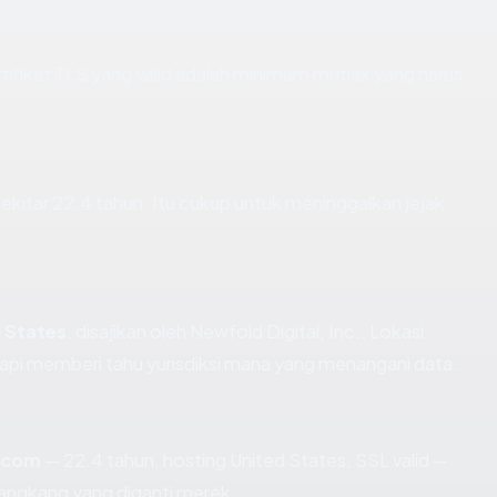
ikat TLS yang valid adalah minimum mutlak yang harus
sekitar 22.4 tahun. Itu cukup untuk meninggalkan jejak
 States
, disajikan oleh Newfold Digital, Inc.. Lokasi
api memberi tahu yurisdiksi mana yang menangani data.
.com
— 22.4 tahun, hosting United States, SSL valid —
angkang yang diganti merek.