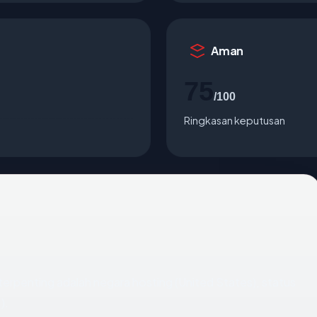
Aman
75
/100
Ringkasan keputusan
ta terpenting adalah negara hosting (United States), status
).