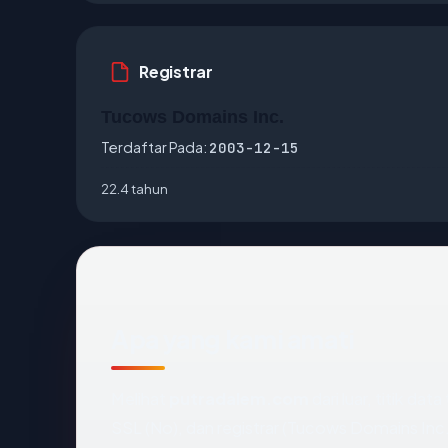
Registrar
Tucows Domains Inc.
Terdaftar Pada:
2003-12-15
22.4 tahun
Apa yang kami amati
Melihat
putradalem.com
dari luar, titik da
SSL (No), dan registrar (Tucows Domains Inc.