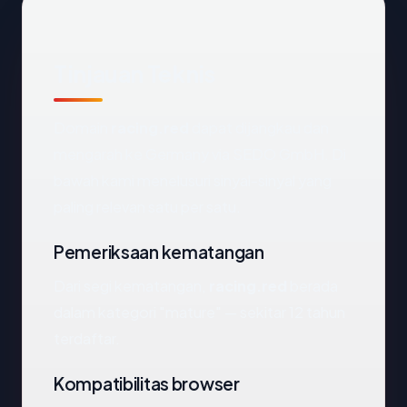
Tinjauan Teknis
Domain
racing.red
dapat dijangkau dan
mengarah ke Germany via SEDO GmbH. Di
bawah kami menelusuri sinyal-sinyal yang
paling relevan satu per satu.
Pemeriksaan kematangan
Dari segi kematangan,
racing.red
berada
dalam kategori "mature" — sekitar 12 tahun
terdaftar.
Kompatibilitas browser