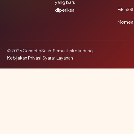
yang baru
EiklaSS
diperiksa
Momea
© 2026 ConectiqScan. Semua hak dilindungi.
Kebijakan Privasi
·
Syarat Layanan