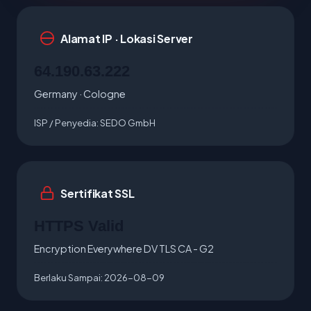
Alamat IP · Lokasi Server
64.190.63.222
Germany · Cologne
ISP / Penyedia:
SEDO GmbH
Sertifikat SSL
HTTPS Valid
Encryption Everywhere DV TLS CA - G2
Berlaku Sampai:
2026-08-09