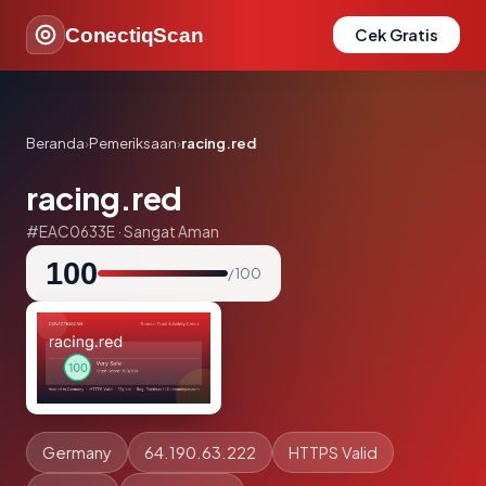
ConectiqScan
Cek Gratis
Beranda
›
Pemeriksaan
›
racing.red
racing.red
#EAC0633E · Sangat Aman
100
/ 100
Germany
64.190.63.222
HTTPS Valid