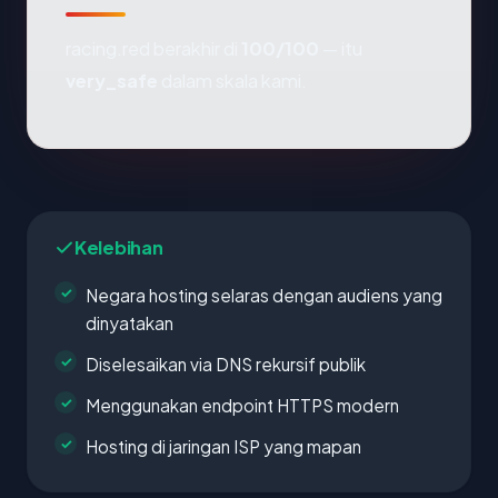
racing.red berakhir di
100/100
— itu
very_safe
dalam skala kami.
Kelebihan
Negara hosting selaras dengan audiens yang
dinyatakan
Diselesaikan via DNS rekursif publik
Menggunakan endpoint HTTPS modern
Hosting di jaringan ISP yang mapan