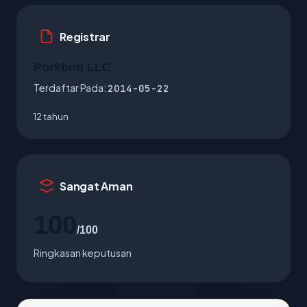
Registrar
Porkbun LLC
Terdaftar Pada:
2014-05-22
12 tahun
Sangat Aman
100
/100
Ringkasan keputusan