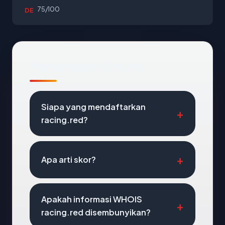
75/100
DE
Pertanyaan Umum
Siapa yang mendaftarkan
racing.red?
Apa arti skor?
Apakah informasi WHOIS
racing.red disembunyikan?