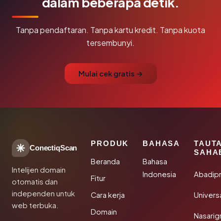
dalam beberapa detik.
Tanpa pendaftaran. Tanpa kartu kredit. Tanpa kuota
tersembunyi.
Mulai cek gratis →
PRODUK
BAHASA
TAUT
ConectiqScan
SAHA
Beranda
Bahasa
Intelijen domain
Indonesia
Abadip
Fitur
otomatis dan
independen untuk
Cara kerja
Univer
web terbuka.
Domain
Nasarig