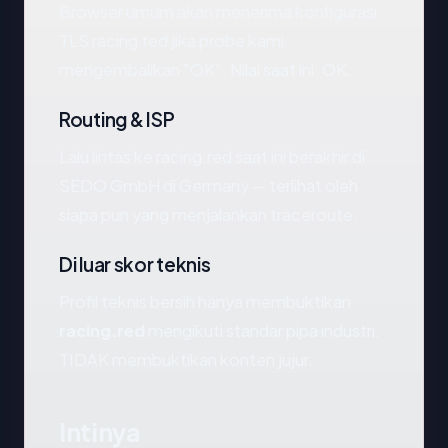
Browser umum akan menerima konfigurasi
TLS racing.red jika probe kami
mengembalikan "OK". Nilai saat ini: OK.
Routing & ISP
Lalu lintas ke racing.red saat ini berakhir di
SEDO GmbH di Germany — terlihat oleh
siapa pun yang menjalankan traceroute.
Di luar skor teknis
Profil teknis bersih hanya membuktikan
racing.red
mengikuti standar pipa industri.
TIDAK membuktikan konten jujur.
Intinya