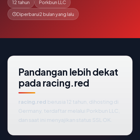
12 tahun
Porkbun LLC
Diperbarui
2 bulan yang lalu
Pandangan lebih dekat
pada racing.red
racing.red
berusia 12 tahun, dihosting di
Germany, terdaftar melalui Porkbun LLC,
dan saat ini menyajikan status SSL OK.