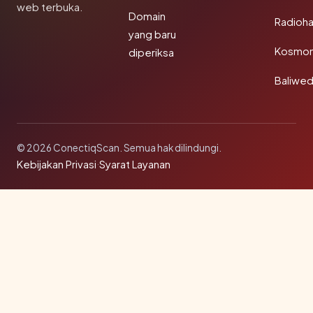
web terbuka.
Domain
Radioh
yang baru
Kosmon
diperiksa
Baliwe
© 2026 ConectiqScan. Semua hak dilindungi.
Kebijakan Privasi
·
Syarat Layanan