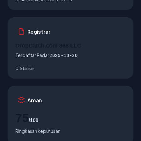
Registrar
DropCatch.com 868 LLC
Terdaftar Pada:
2025-10-20
0.6 tahun
Aman
75
/100
Ringkasan keputusan