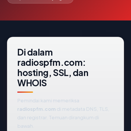
Di dalam
radiospfm.com:
hosting, SSL, dan
WHOIS
Pemindai kami memeriksa
radiospfm.com
di metadata DNS, TLS,
dan registrar. Temuan dirangkum di
bawah.