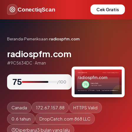
ConectiqScan
Cek Gratis
Beranda
›
Pemeriksaan
›
radiospfm.com
radiospfm.com
#9C5634DC · Aman
75
/ 100
Canada
172.67.157.88
HTTPS Valid
0.6 tahun
DropCatch.com 868 LLC
Diperbarui
3 bulan yang lalu