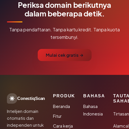
Periksa domain berikutnya
dalam beberapa detik.
Tanpa pendaftaran. Tanpa kartu kredit. Tanpa kuota
tersembunyi.
Mulai cek gratis →
PRODUK
BAHASA
TAUT
ConectiqScan
SAHA
Beranda
Bahasa
Intelijen domain
Indonesia
Tirtasa
Fitur
otomatis dan
independen untuk
Cara kerja
Alamca