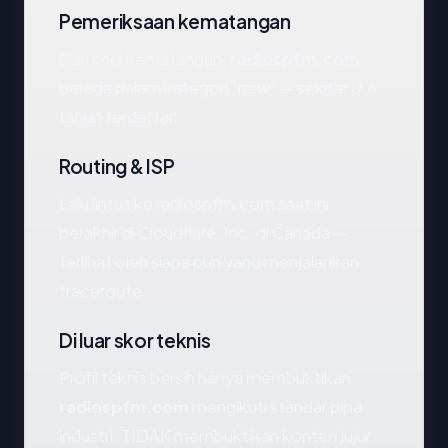
Pemeriksaan kematangan
Dari segi kematangan,
radiospfm.com
berada dalam kategori "new" — sekitar 0.6
tahun terdaftar.
Routing & ISP
Lalu lintas ke radiospfm.com saat ini
berakhir di Cloudflare, Inc. di Canada —
terlihat oleh siapa pun yang menjalankan
traceroute.
Di luar skor teknis
Profil teknis bersih hanya membuktikan
radiospfm.com
mengikuti standar pipa
industri. TIDAK membuktikan konten jujur.