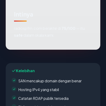
Intinya
radiospfm.com berakhir di
75/100
— itu
safe
dalam skala kami.
Kelebihan
SAN mencakup domain dengan benar
Hosting IPv4 yang stabil
Catatan RDAP publik tersedia