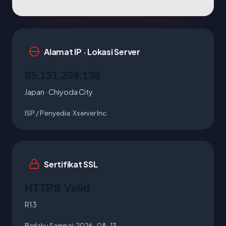
Alamat IP · Lokasi Server
85.131.209.136
Japan · Chiyoda City
ISP / Penyedia:
Xserver Inc.
Sertifikat SSL
HTTPS Valid
R13
Berlaku Sampai:
2026-08-13