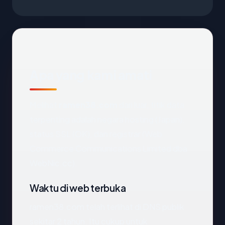
Apa yang kami amati
Melihat
ramen38.com
dari luar, titik data
terpenting adalah negara hosting (Japan),
status SSL (OK), dan registrar (Web
Commerce Communications Limited dba
WebNic.cc).
Waktu di web terbuka
ramen38.com telah terlihat di DNS publik
sekitar 2 tahun. Itu cukup untuk