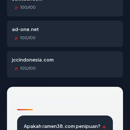
100/100
JP
ad-one.net
100/100
JP
jccindonesia.com
100/100
JP
Pertanyaan Umum
Apakah ramen38.com penipuan?