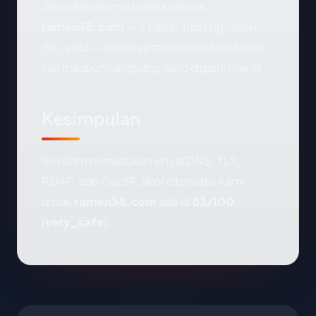
Situs dengan metadata serupa
ramen38.com
— 2 tahun, hosting Japan,
SSL valid — biasanya mencakup baik bisnis
sah maupun cangkang yang diganti merek.
Kesimpulan
Setelah memadukan sinyal DNS, TLS,
RDAP, dan GeoIP, skor otomatis kami
untuk
ramen38.com
ada di
83/100
(
very_safe
).