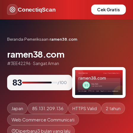
ConectiqScan
Cek Gratis
Beranda
›
Pemeriksaan
›
ramen38.com
ramen38.com
#3EE42296 · Sangat Aman
83
/ 100
Japan
85.131.209.136
HTTPS Valid
2 tahun
Web Commerce Communicati
Diperbarui
3 bulan yang lalu