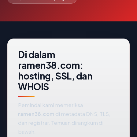
Di dalam
ramen38.com:
hosting, SSL, dan
WHOIS
Pemindai kami memeriksa
ramen38.com
di metadata DNS, TLS,
dan registrar. Temuan dirangkum di
bawah.