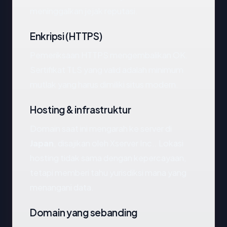
meninggalkan jejak reputasi.
Enkripsi (HTTPS)
Pemeriksaan HTTPS mengembalikan OK.
Sertifikat TLS yang valid adalah minimum
mutlak yang harus dimiliki situs modern.
Hosting & infrastruktur
Domain saat ini mengarah ke server di
Japan
, disajikan oleh Xserver Inc.. Lokasi
hosting tidak sama dengan kepercayaan,
tetapi memberi tahu yurisdiksi mana yang
menangani data.
Domain yang sebanding