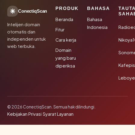
PRODUK
BAHASA
TAUT
ConectiqScan
SAHA
Beranda
Bahasa
Intelijen domain
Indonesia
Radioe
Fitur
otomatis dan
independen untuk
Cara kerja
Nikoya
web terbuka.
Domain
Sonorn
yang baru
Kafepi
diperiksa
Leboye
© 2026 ConectiqScan. Semua hak dilindungi.
Kebijakan Privasi
·
Syarat Layanan