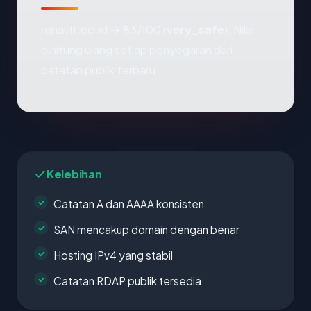
renault.co.id → 83/100 (
very_safe
). Nilai
dihitung ulang setiap penyegaran dari
catatan publik terbaru.
Kelebihan
Catatan A dan AAAA konsisten
SAN mencakup domain dengan benar
Hosting IPv4 yang stabil
Catatan RDAP publik tersedia