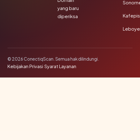
Domain
Sonorn
yang baru
Kafepi
diperiksa
Leboye
© 2026 ConectiqScan. Semua hak dilindungi.
Kebijakan Privasi
·
Syarat Layanan