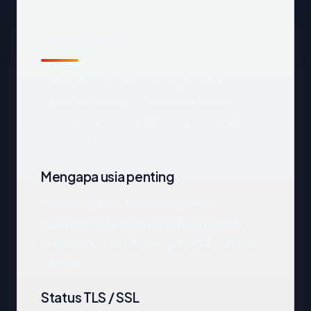
Fakta cepat
Sebelum mendalam:
renault.co.id
terdaftar melalui PT Registrasi Nama
Domain dan saat ini dihosting di Canada.
SSL pada host apex mengembalikan: OK.
Mengapa usia penting
Rekam jejak 1.5 tahun bukan bukti
legitimasi, tetapi berarti
renault.co.id
punya waktu untuk mengakumulasi sinyal
reputasi.
Status TLS / SSL