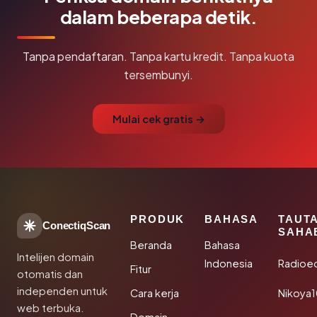
dalam beberapa detik.
Tanpa pendaftaran. Tanpa kartu kredit. Tanpa kuota
tersembunyi.
Mulai cek gratis →
PRODUK
BAHASA
TAUT
ConectiqScan
SAHA
Beranda
Bahasa
Intelijen domain
Indonesia
Radioe
Fitur
otomatis dan
independen untuk
Cara kerja
Nikoya
web terbuka.