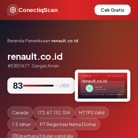
ConectiqScan
Cek Gratis
Beranda
›
Pemeriksaan
›
renault.co.id
renault.co.id
#E1B51677 · Sangat Aman
83
/ 100
Canada
172.67.132.104
HTTPS Valid
1.5 tahun
PT Registrasi Nama Domai
Diperbarui
3 bulan yang lalu