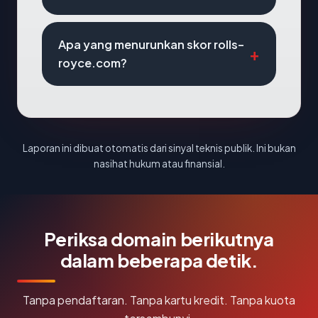
Apa yang menurunkan skor rolls-
royce.com?
Laporan ini dibuat otomatis dari sinyal teknis publik. Ini bukan
nasihat hukum atau finansial.
Periksa domain berikutnya
dalam beberapa detik.
Tanpa pendaftaran. Tanpa kartu kredit. Tanpa kuota