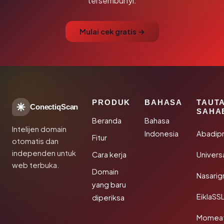
tersembunyi.
Mulai cek gratis →
PRODUK
BAHASA
TAUT
ConectiqScan
SAHA
Beranda
Bahasa
Intelijen domain
Indonesia
Abadip
Fitur
otomatis dan
independen untuk
Cara kerja
Univer
web terbuka.
Domain
Nasarig
yang baru
EiklaSS
diperiksa
Momea