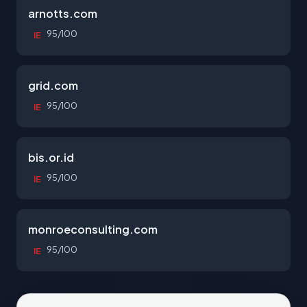
arnotts.com
95/100
IE
grid.com
95/100
IE
bis.or.id
95/100
IE
monroeconsulting.com
95/100
IE