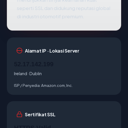
seperti SSL dan didukung reputasi global
di industri otomotif premium.
Alamat IP · Lokasi Server
52.17.142.199
Ireland · Dublin
ISP / Penyedia:
Amazon.com, Inc.
Sertifikat SSL
HTTPS Valid