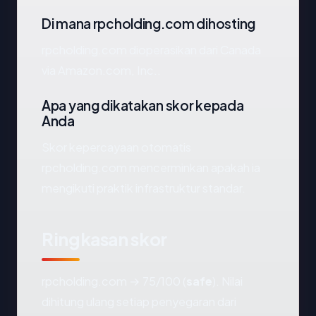
Di mana rpcholding.com dihosting
rpcholding.com dioperasikan dari Canada
via Amazon.com, Inc..
Apa yang dikatakan skor kepada
Anda
Skor kepercayaan otomatis
rpcholding.com mencerminkan apakah ia
mengikuti praktik infrastruktur standar.
Ringkasan skor
rpcholding.com → 75/100 (
safe
). Nilai
dihitung ulang setiap penyegaran dari