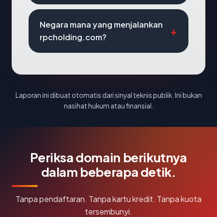
Negara mana yang menjalankan
rpcholding.com?
Laporan ini dibuat otomatis dari sinyal teknis publik. Ini bukan
nasihat hukum atau finansial.
Periksa domain berikutnya
dalam beberapa detik.
Tanpa pendaftaran. Tanpa kartu kredit. Tanpa kuota
tersembunyi.