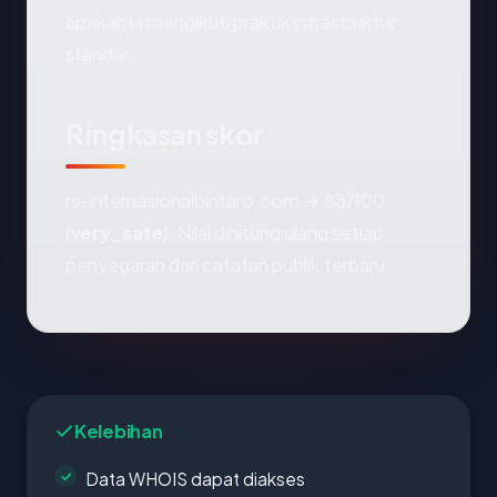
apakah ia mengikuti praktik infrastruktur
standar.
Ringkasan skor
rs-internasionalbintaro.com → 83/100
(
very_safe
). Nilai dihitung ulang setiap
penyegaran dari catatan publik terbaru.
Kelebihan
Data WHOIS dapat diakses