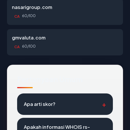
nasarigroup.com
60/100
CA
gmvaluta.com
60/100
CA
Pertanyaan Umum
Apa arti skor?
Apakah informasi WHOIS rs-