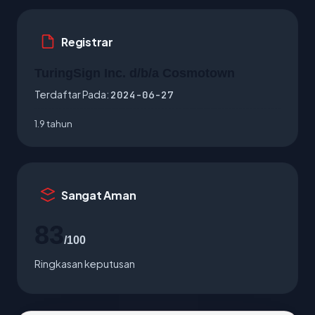
Registrar
TuringSign Inc. d/b/a Cosmotown
Terdaftar Pada:
2024-06-27
1.9 tahun
Sangat Aman
83
/100
Ringkasan keputusan