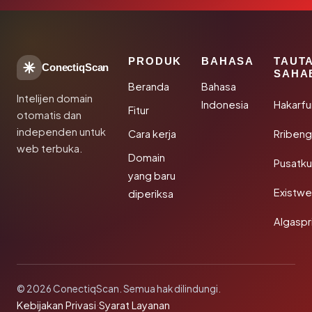
PRODUK
BAHASA
TAUT
ConectiqScan
SAHA
Beranda
Bahasa
Intelijen domain
Indonesia
Hakarfu
Fitur
otomatis dan
independen untuk
Cara kerja
Rribeng
web terbuka.
Domain
Pusatk
yang baru
Existw
diperiksa
Algaspr
© 2026 ConectiqScan. Semua hak dilindungi.
Kebijakan Privasi
·
Syarat Layanan