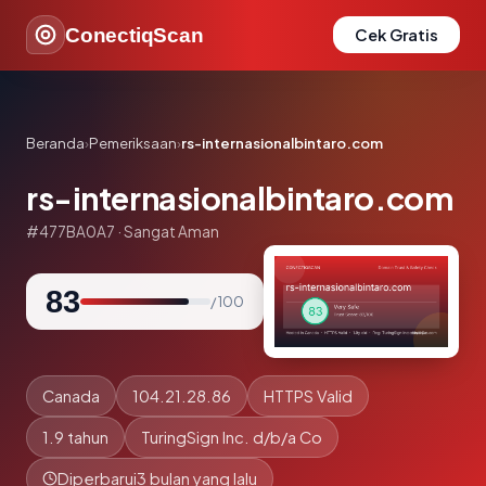
ConectiqScan
Cek Gratis
Beranda
›
Pemeriksaan
›
rs-internasionalbintaro.com
rs-internasionalbintaro.com
#477BA0A7 · Sangat Aman
83
/ 100
Canada
104.21.28.86
HTTPS Valid
1.9 tahun
TuringSign Inc. d/b/a Co
Diperbarui
3 bulan yang lalu