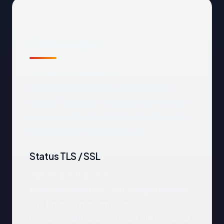
Fakta cepat
Sebelum mendalam:
rs-
internasionalbintaro.com
terdaftar
melalui TuringSign Inc. d/b/a Cosmotown
dan saat ini dihosting di Canada. SSL pada
host apex mengembalikan: OK.
Status TLS / SSL
Handshake TLS ke rs-
internasionalbintaro.com mengembalikan:
OK. Browser modern akan
memperingatkan pengguna ketika ini gagal.