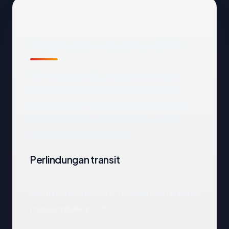
Ringkasan catatan publik
Dari catatan publik yang terkait dengan
rumahcetak.com
, kami mengekstrak
empat anchor: negara Lithuania, registrar
HOSTINGER operations, UAB, usia 0.8
tahun, status enkripsi OK.
Perlindungan transit
Untuk data dalam transit antara pengguna
dan rumahcetak.com, pemeriksaan enkripsi
mengembalikan: OK.