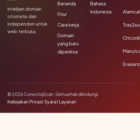
Beranda
Bahasa
Intelijen domain
Indonesia
Alamca
Fitur
otomatis dan
independen untuk
Cara kerja
Trax2s
web terbuka.
Domain
Cltconl
yang baru
Manutc
diperiksa
Erasiet
© 2026 ConectiqScan. Semua hak dilindungi.
Kebijakan Privasi
·
Syarat Layanan