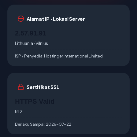
Alamat IP · Lokasi Server
2.57.91.91
Lithuania · Vilnius
ISP / Penyedia:
Hostinger International Limited
Sertifikat SSL
HTTPS Valid
R12
Berlaku Sampai:
2026-07-22