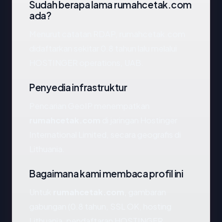
Sudah berapa lama rumahcetak.com
ada?
Menurut catatan RDAP, rumahcetak.com
didaftarkan sekitar 0.8 tahun lalu melalui
HOSTINGER operations, UAB.
Penyedia infrastruktur
Pencarian GeoIP menempatkan
rumahcetak.com
di jaringan Hostinger
International Limited, secara geografis di
Lithuania.
Bagaimana kami membaca profil ini
Untuk
rumahcetak.com
, gambaran
gabungan (0.8 tahun, SSL OK, hosting
Lithuania, pendaftaran HOSTINGER