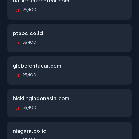
balikresnarentcar.com
95/100
LT
ptabc.co.id
55/100
LT
globerentacar.com
95/100
LT
hicklingindonesia.com
55/100
LT
niagara.co.id