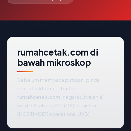
rumahcetak.com di
bawah mikroskop
Sebelum membaca putusan, pindai
empat fakta kunci tentang
rumahcetak.com
: negara (Lithuania),
usia (0.8 tahun), SSL (OK), registrar
(HOSTINGER operations, UAB).