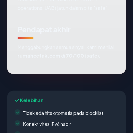
operations, UAB) jatuh dalam pita "safe".
Pendapat akhir
Menggabungkan semua sinyal, kami menilai
rumahcetak.com
di
70/100
(
safe
).
Kelebihan
Tidak ada hits otomatis pada blocklist
Konektivitas IPv6 hadir