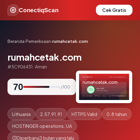
ConectiqScan
Cek Gratis
Beranda
›
Pemeriksaan
›
rumahcetak.com
rumahcetak.com
#5C906431 · Aman
70
/ 100
Lithuania
2.57.91.91
HTTPS Valid
0.8 tahun
HOSTINGER operations, UA
Diperbarui
3 bulan yang lalu