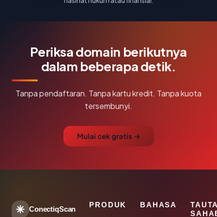
nasihat hukum atau finansial.
Periksa domain berikutnya
dalam beberapa detik.
Tanpa pendaftaran. Tanpa kartu kredit. Tanpa kuota
tersembunyi.
Mulai cek gratis →
PRODUK
BAHASA
TAUT
ConectiqScan
SAHA