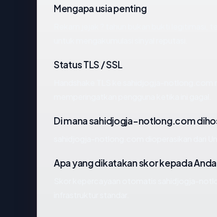
Mengapa usia penting
Rekam jejak ? tahun bukan bukti legitimasi, te
untuk mengakumulasi sinyal reputasi.
Status TLS / SSL
Handshake TLS ke sahidjogja-notlong.com
memperingatkan pengguna ketika ini gagal.
Di mana sahidjogja-notlong.com diho
sahidjogja-notlong.com dioperasikan dari 
Apa yang dikatakan skor kepada Anda
Skor kepercayaan otomatis sahidjogja-notl
infrastruktur standar.