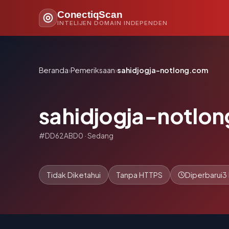
ConectiqScan
INTELIJEN DOMAIN INDEPENDEN
Beranda
›
Pemeriksaan
›
sahidjogja-notlong.com
sahidjogja-notlo
#DD62ABD0 · Sedang
Tidak Diketahui
Tanpa HTTPS
Diperbarui
3