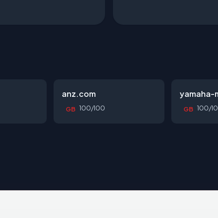
anz.com
yamaha-m
100/100
100/1
GB
GB