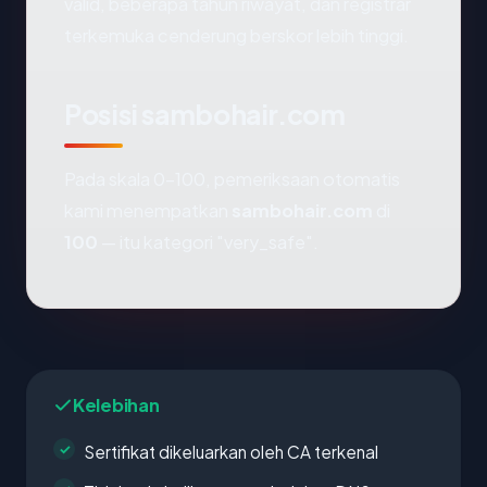
valid, beberapa tahun riwayat, dan registrar
terkemuka cenderung berskor lebih tinggi.
Posisi sambohair.com
Pada skala 0-100, pemeriksaan otomatis
kami menempatkan
sambohair.com
di
100
— itu kategori "very_safe".
Kelebihan
Sertifikat dikeluarkan oleh CA terkenal