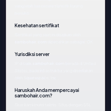
yang lebih tua secara statistik kurang
berisiko.
Kesehatan sertifikat
Sertifikat yang saat ini disajikan oleh
sambohair.com
dipecahkan sebagai: OK.
Yurisdiksi server
IP di balik
sambohair.com
berada di United
States, pada infrastruktur yang disediakan
oleh Squarespace, Inc..
Haruskah Anda mempercayai
sambohair.com?
Skor kami murni teknis. Situs dengan SSL