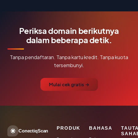
Periksa domain berikutnya
dalam beberapa detik.
Tanpa pendaftaran. Tanpa kartu kredit. Tanpa kuota
tersembunyi.
Mulai cek gratis →
PRODUK
BAHASA
TAUT
ConectiqScan
SAHA