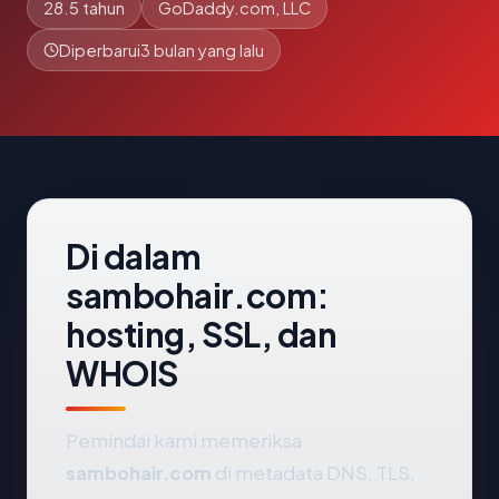
28.5 tahun
GoDaddy.com, LLC
Diperbarui
3 bulan yang lalu
Di dalam
sambohair.com:
hosting, SSL, dan
WHOIS
Pemindai kami memeriksa
sambohair.com
di metadata DNS, TLS,