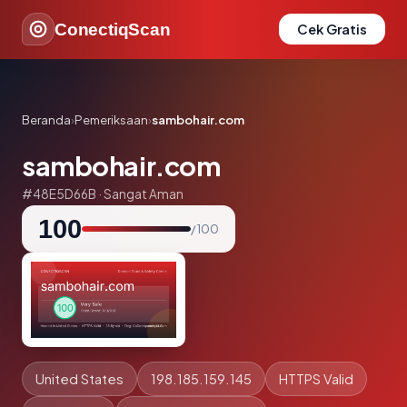
ConectiqScan
Cek Gratis
Beranda
›
Pemeriksaan
›
sambohair.com
sambohair.com
#48E5D66B · Sangat Aman
100
/ 100
United States
198.185.159.145
HTTPS Valid