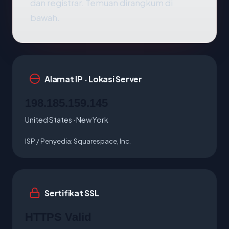
dan registrar. Temuan dirangkum di
bawah.
Alamat IP · Lokasi Server
198.185.159.145
United States · New York
ISP / Penyedia:
Squarespace, Inc.
Sertifikat SSL
HTTPS Valid