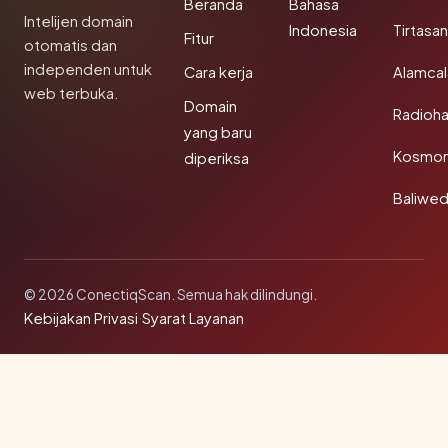
Beranda
Bahasa
Intelijen domain
Indonesia
Tirtasa
Fitur
otomatis dan
independen untuk
Cara kerja
Alamca
web terbuka.
Domain
Radioh
yang baru
Kosmon
diperiksa
Baliwe
© 2026 ConectiqScan. Semua hak dilindungi.
Kebijakan Privasi
·
Syarat Layanan