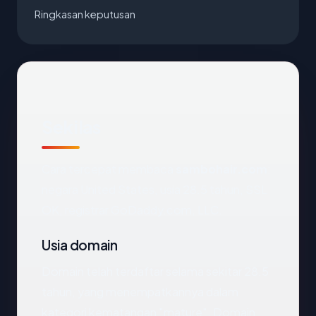
Ringkasan keputusan
Sekilas
Cara tercepat membaca
sambohair.com
:
negara United States, usia 28.5 tahun, SSL
OK, registrar GoDaddy.com, LLC.
Usia domain
Domain telah terdaftar selama sekitar 28.5
tahun, yang menempatkannya dalam
kategori kematangan "mature". Domain