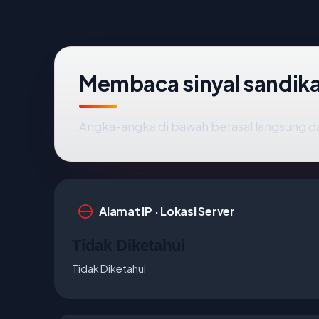
Membaca sinyal sandik
Angka-angka di bawah berasal langsung d
Alamat IP · Lokasi Server
Tidak Diketahui
Tidak Diketahui