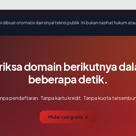
i dibuat otomatis dari sinyal teknis publik. Ini bukan nasihat hukum atau
riksa domain berikutnya da
beberapa detik.
npa pendaftaran. Tanpa kartu kredit. Tanpa kuota tersembun
Mulai cek gratis →