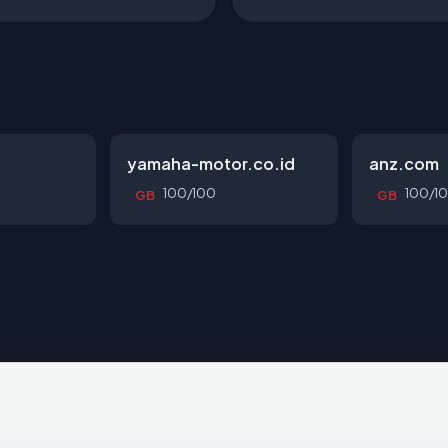
yamaha-motor.co.id
anz.com
100/100
100/1
GB
GB