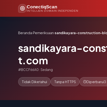
ConectiqScan
INTELIJEN DOMAIN INDEPENDEN
Beranda
›
Pemeriksaan
›
sandikayara-construction-b
sandikayara-cons
t.com
#BCCF66A0 · Sedang
Tidak Diketahui
Tanpa HTTPS
Diperbarui
3