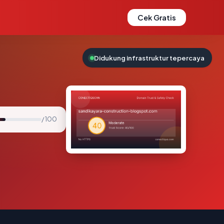
Cek Gratis
Didukung infrastruktur tepercaya
/ 100