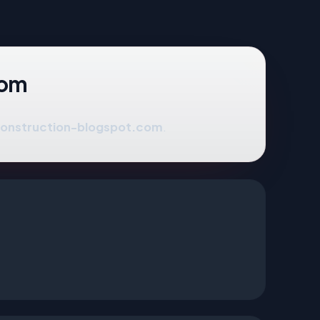
com
construction-blogspot.com
.