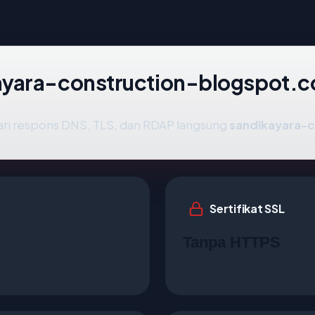
ayara-construction-blogspot.
ari respons DNS, TLS, dan RDAP langsung
sandikayara-
Sertifikat SSL
Tanpa HTTPS