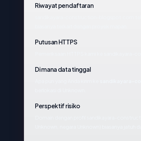
Riwayat pendaftaran
sandikayara-construction-blogspot.com tela
biasanya terkait dengan proyek mapan.
Putusan HTTPS
Pemeriksaan HTTPS kami ke sandikayara-co
Di mana data tinggal
Apa pun yang Anda kirim ke
sandikayara-co
berlokasi di Unknown.
Perspektif risiko
Domain dengan profil sandikayara-constructi
Unknown, negara Unknown) biasanya jatuh d