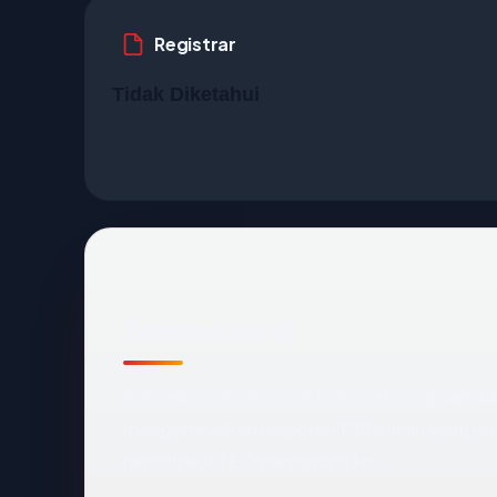
Registrar
Tidak Diketahui
Temuan awal
Pemeriksaan otomatis kami terhadap
sandi
mengembalikan respons DNS bersih yang me
handshake TLS merespons No.