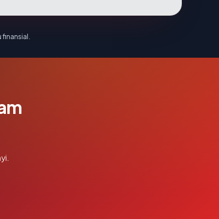
 finansial.
lam
yi.