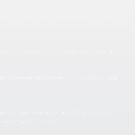
h ada sekitar ? tahun. Domain berumur panjang
nstruction-blogspot.com disimpulkan dengan: No.
nstruction-blogspot.com
diproses di server yang
on-blogspot.com (usia ? tahun, SSL No, registrar
alam kategori "moderate".