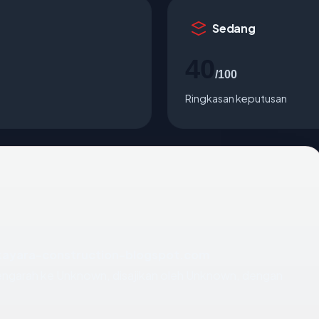
Sedang
40
/100
Ringkasan keputusan
kayara-construction-blogspot.com
ngarah ke Unknown, disajikan oleh Unknown, dengan