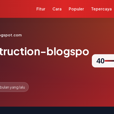
Fitur
Cara
Populer
Tepercaya
logspot.com
truction-blogspo
40
 bulan yang lalu