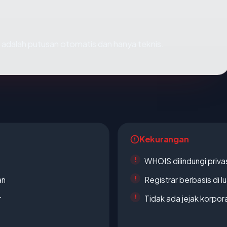
ni adalah putusan otomatis dan hanya teknis.
Kekurangan
WHOIS dilindungi priva
an
Registrar berbasis di l
r
Tidak ada jejak korpora