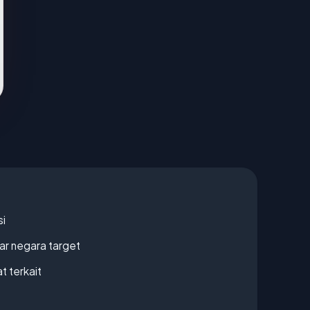
si
uar negara target
t terkait