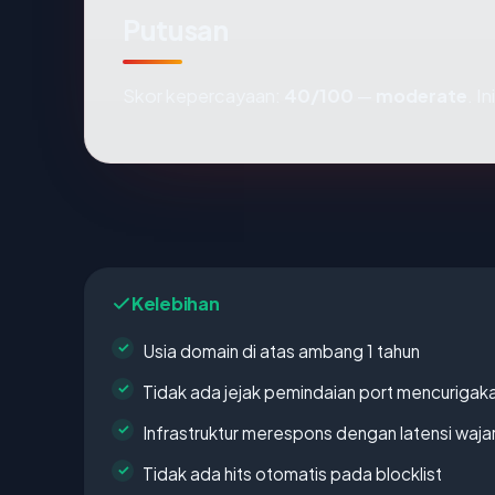
Putusan
Skor kepercayaan:
40/100
—
moderate
. I
Kelebihan
Usia domain di atas ambang 1 tahun
Tidak ada jejak pemindaian port mencurigak
Infrastruktur merespons dengan latensi waja
Tidak ada hits otomatis pada blocklist