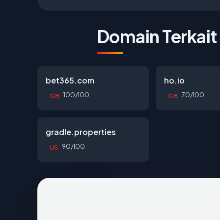
Domain Terkait
bet365.com
ho.io
100/100
70/100
GB
GB
gradle.properties
90/100
US
Pertanyaan Umum