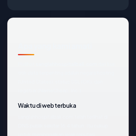
Apa yang kami amati
Melihat
sanglahhospitalbali.com
dari luar,
titik data terpenting adalah negara hosting
(United States), status SSL (OK), dan
registrar (NameCheap, Inc.).
Waktu di web terbuka
sanglahhospitalbali.com telah terlihat di
DNS publik sekitar 16.4 tahun. Itu cukup
untuk meninggalkan jejak reputasi.