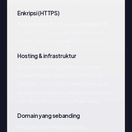
Enkripsi (HTTPS)
Pemeriksaan HTTPS mengembalikan OK.
Sertifikat TLS yang valid adalah minimum
mutlak yang harus dimiliki situs modern.
Hosting & infrastruktur
Domain saat ini mengarah ke server di
United States
, disajikan oleh Network
Solutions, LLC. Lokasi hosting tidak sama
dengan kepercayaan, tetapi memberi tahu
yurisdiksi mana yang menangani data.
Domain yang sebanding
Situs dengan metadata serupa