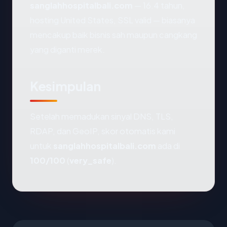
sanglahhospitalbali.com
— 16.4 tahun,
hosting United States, SSL valid — biasanya
mencakup baik bisnis sah maupun cangkang
yang diganti merek.
Kesimpulan
Setelah memadukan sinyal DNS, TLS,
RDAP, dan GeoIP, skor otomatis kami
untuk
sanglahhospitalbali.com
ada di
100/100
(
very_safe
).