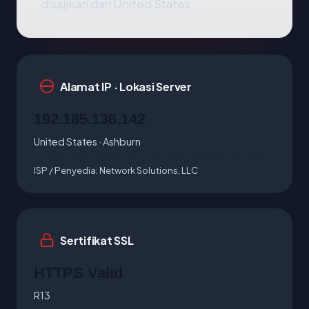
disajikan dari United States.
Alamat IP · Lokasi Server
192.185.136.142
United States · Ashburn
ISP / Penyedia:
Network Solutions, LLC
Sertifikat SSL
HTTPS Valid
R13