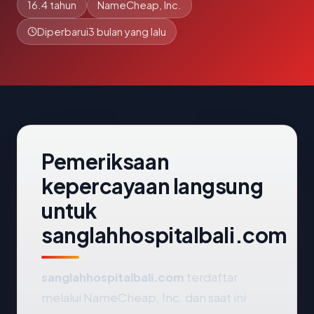
16.4 tahun
NameCheap, Inc.
Diperbarui
3 bulan yang lalu
Pemeriksaan
kepercayaan langsung
untuk
sanglahhospitalbali.com
sanglahhospitalbali.com
terdaftar
melalui NameCheap, Inc. dan saat ini