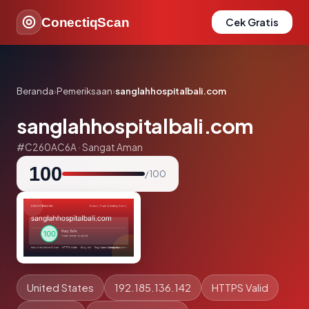
ConectiqScan
Cek Gratis
Beranda
›
Pemeriksaan
›
sanglahhospitalbali.com
sanglahhospitalbali.com
#C260AC6A · Sangat Aman
100
/ 100
United States
192.185.136.142
HTTPS Valid