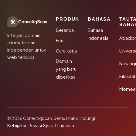
PRODUK
BAHASA
TAUT
ConectiqScan
SAHA
Beranda
Bahasa
Intelijen domain
Indonesia
Abadip
Fitur
otomatis dan
independen untuk
Cara kerja
Univer
web terbuka.
Domain
Nasarig
yang baru
EiklaSS
diperiksa
Momea
© 2026 ConectiqScan. Semua hak dilindungi.
Kebijakan Privasi
·
Syarat Layanan