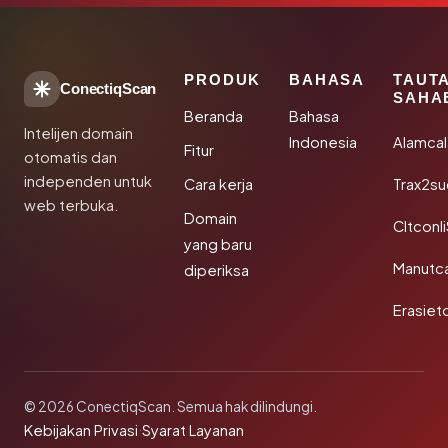
PRODUK
BAHASA
TAUT
ConectiqScan
SAHA
Beranda
Bahasa
Intelijen domain
Indonesia
Alamca
Fitur
otomatis dan
independen untuk
Cara kerja
Trax2s
web terbuka.
Domain
Cltconl
yang baru
Manutc
diperiksa
Erasiet
© 2026 ConectiqScan. Semua hak dilindungi.
Kebijakan Privasi
·
Syarat Layanan