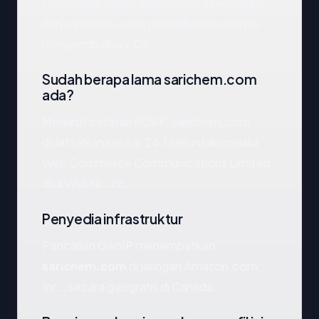
Untuk data dalam transit antara pengguna
dan sarichem.com, pemeriksaan enkripsi
mengembalikan: OK.
Sudah berapa lama sarichem.com
ada?
Menurut catatan RDAP, sarichem.com
didaftarkan sekitar 24.1 tahun lalu melalui
Web Commerce Communications Limited
dba WebNic.cc.
Penyedia infrastruktur
Pencarian GeoIP menempatkan
sarichem.com
di jaringan Amazon.com,
Inc., secara geografis di Canada.