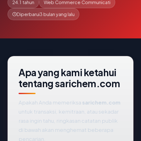
24.1 tahun
Web Commerce Communicati
Diperbarui
3 bulan yang lalu
Apa yang kami ketahui
tentang sarichem.com
Apakah Anda memeriksa
sarichem.com
untuk transaksi, kemitraan, atau sekadar
rasa ingin tahu, ringkasan catatan publik
di bawah akan menghemat beberapa
pencarian.