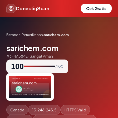
ConectiqScan
Cek Gratis
Beranda
›
Pemeriksaan
›
sarichem.com
sarichem.com
#6F4A584E · Sangat Aman
100
/ 100
Canada
13.248.243.5
HTTPS Valid