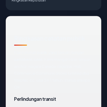
Ringkasan keputusan
Ringkasan catatan publik
Dari catatan publik yang terkait dengan
sarichem.com
, kami mengekstrak empat
anchor: negara Canada, registrar Web
Commerce Communications Limited dba
WebNic.cc, usia 24.1 tahun, status enkripsi
OK.
Perlindungan transit