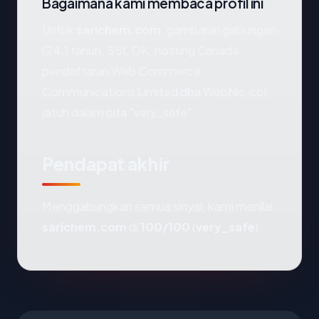
Bagaimana kami membaca profil ini
Untuk
sarichem.com
, gambaran gabungan
(24.1 tahun, SSL OK, hosting Canada,
pendaftaran Web Commerce
Communications Limited dba WebNic.cc)
jatuh dalam pita "very_safe".
Pendapat akhir
Menggabungkan semua sinyal, kami menilai
sarichem.com
di
100/100
(
very_safe
).