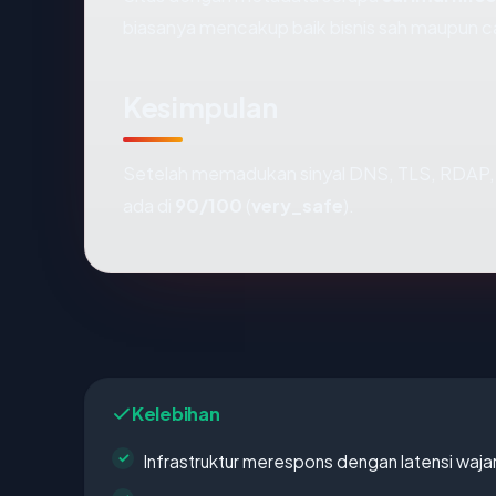
biasanya mencakup baik bisnis sah maupun c
Kesimpulan
Setelah memadukan sinyal DNS, TLS, RDAP, 
ada di
90/100
(
very_safe
).
Kelebihan
Infrastruktur merespons dengan latensi waja