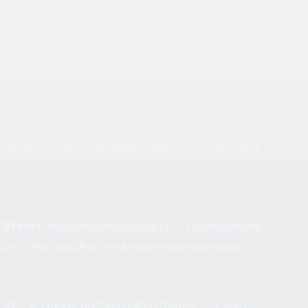
Domain).
ekitar 4.1 tahun. Itu cukup untuk meninggalkan jejak
fikat TLS yang valid adalah minimum mutlak yang
 States
, disajikan oleh Google LLC. Lokasi hosting
eri tahu yurisdiksi mana yang menangani data.
.id
— 4.1 tahun, hosting United States, SSL valid —