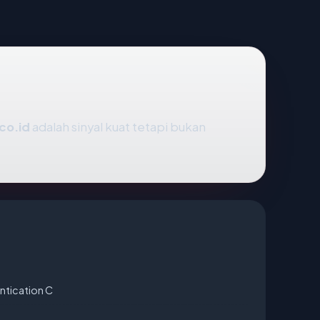
co.id
adalah sinyal kuat tetapi bukan
ntication C