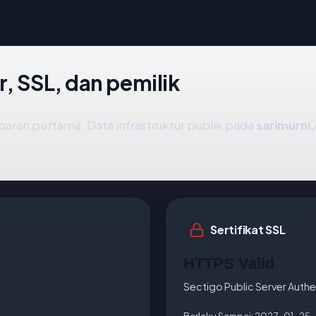
r, SSL, dan pemilik
aran pertama. Data infrastruktur publik pada
sarimurni.
Sertifikat SSL
HTTPS Valid
Sectigo Public Server Authe
Berlaku Sampai:
2027-01-25