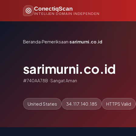
ConectiqScan
INTELIJEN DOMAIN INDEPENDEN
Beranda
›
Pemeriksaan
›
sarimurni.co.id
sarimurni.co.id
#740AA78B · Sangat Aman
United States
34.117.140.185
HTTPS Valid