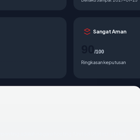
Sangat Aman
90
/100
Ringkasan keputusan
 terpenting adalah negara hosting (United States), status