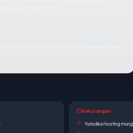
angkang yang diganti merek.
dan GeoIP, skor otomatis kami untuk
sarimurni.co.id
Kekurangan
r
Yurisdiksi hosting mun