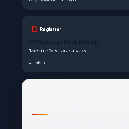
Registrar
PT Registrasi Nama Domain
Terdaftar Pada:
2022-04-13
4.1 tahun
Apa yang kami amati
Melihat
sarimurni.co.id
dari luar, titik data