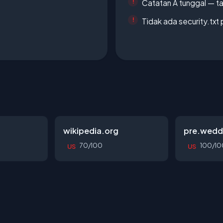
Catatan A tunggal — ta
Tidak ada security.txt 
wikipedia.org
pre.wedd
70/100
100/10
US
US