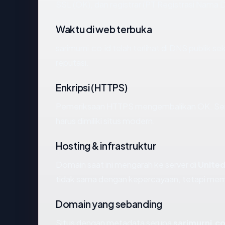
SSL (OK), dan registrar (PT Registrasi Nama 
Waktu di web terbuka
sarimurni.co.id telah terlihat di DNS publik s
reputasi.
Enkripsi (HTTPS)
Pemeriksaan HTTPS mengembalikan OK. Serti
harus dimiliki situs modern.
Hosting & infrastruktur
Domain saat ini mengarah ke server di
United
tidak sama dengan kepercayaan, tetapi memb
Domain yang sebanding
Situs dengan metadata serupa
sarimurni.co