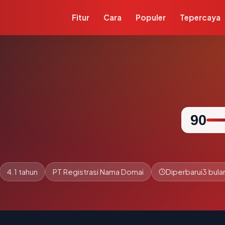
Fitur
Cara
Populer
Tepercaya
90
4.1 tahun
PT Registrasi Nama Domai
Diperbarui
3 bula