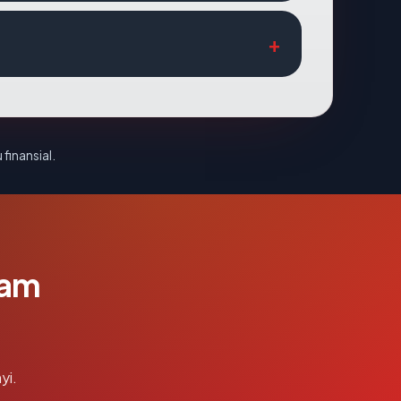
 finansial.
lam
yi.