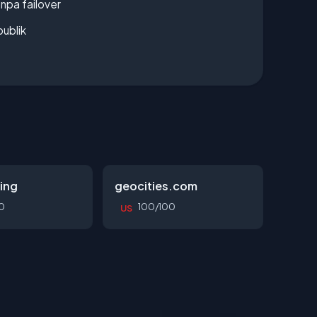
npa failover
publik
ing
geocities.com
0
100/100
US