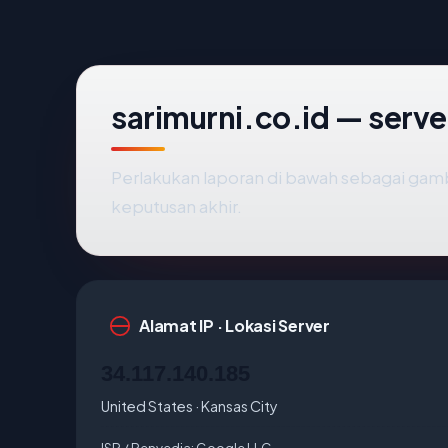
sarimurni.co.id — serve
Perlakukan laporan di bawah sebagai gamb
keputusan akhir.
Alamat IP · Lokasi Server
34.117.140.185
United States · Kansas City
ISP / Penyedia:
Google LLC