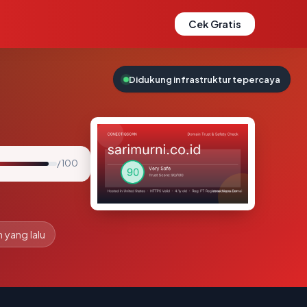
Cek Gratis
Didukung infrastruktur tepercaya
/ 100
n yang lalu