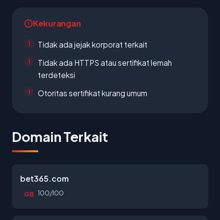
Kekurangan
Tidak ada jejak korporat terkait
Tidak ada HTTPS atau sertifikat lemah
terdeteksi
Otoritas sertifikat kurang umum
Domain Terkait
bet365.com
100/100
GB