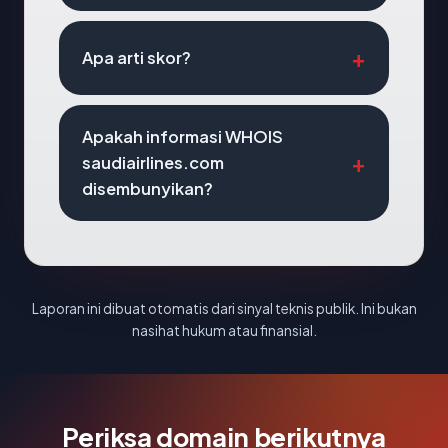
Apa arti skor?
Apakah informasi WHOIS
saudiairlines.com
disembunyikan?
Laporan ini dibuat otomatis dari sinyal teknis publik. Ini bukan
nasihat hukum atau finansial.
Periksa domain berikutnya