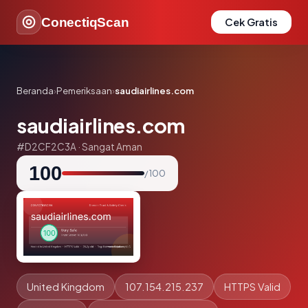
ConectiqScan
Cek Gratis
Beranda
›
Pemeriksaan
›
saudiairlines.com
saudiairlines.com
#D2CF2C3A · Sangat Aman
100
/ 100
United Kingdom
107.154.215.237
HTTPS Valid