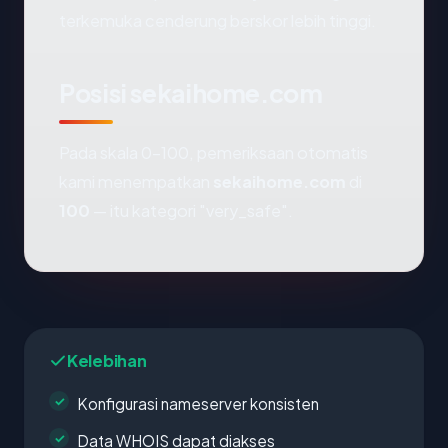
terkemuka cenderung berskor lebih tinggi.
Posisi sekaihome.com
Pada skala 0-100, pemeriksaan otomatis
kami menempatkan
sekaihome.com
di
100
— itu kategori "very_safe".
Kelebihan
Konfigurasi nameserver konsisten
Data WHOIS dapat diakses