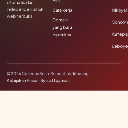
Fitur
otomatis dan
independen untuk
Cara kerja
Nikoya
web terbuka.
Domain
Sonorn
yang baru
Kafepi
diperiksa
Leboye
© 2026 ConectiqScan. Semua hak dilindungi.
Kebijakan Privasi
·
Syarat Layanan