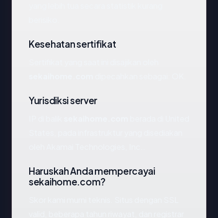
yang lebih tua secara statistik kurang
berisiko.
Kesehatan sertifikat
Sertifikat yang saat ini disajikan oleh
sekaihome.com
dipecahkan sebagai: OK.
Yurisdiksi server
IP di balik
sekaihome.com
berada di United
States, pada infrastruktur yang disediakan
oleh Akamai Technologies, Inc..
Haruskah Anda mempercayai
sekaihome.com?
Skor kami murni teknis. Situs dengan SSL
valid, beberapa tahun riwayat, dan registrar