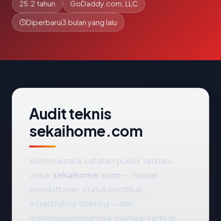
25.2 tahun
GoDaddy.com, LLC
Diperbarui
3 bulan yang lalu
Audit teknis
sekaihome.com
Kami menarik catatan publik terbaru
untuk
sekaihome.com
— riwayat
pendaftaran, status sertifikat,
infrastruktur hosting — dan
menggabungkannya menjadi kartu di