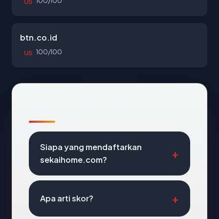
100/100
US
btn.co.id
100/100
US
Pertanyaan Umum
Siapa yang mendaftarkan
sekaihome.com?
Apa arti skor?