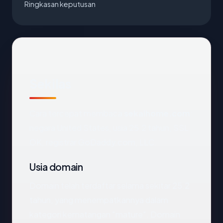
Ringkasan keputusan
Sekilas
Cara tercepat membaca
sekaihome.com
:
negara United States, usia 25.2 tahun, SSL
OK, registrar GoDaddy.com, LLC.
Usia domain
Domain telah terdaftar selama sekitar 25.2
tahun, yang menempatkannya dalam
kategori kematangan "mature". Domain