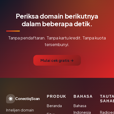
Periksa domain berikutnya
dalam beberapa detik.
Tanpa pendaftaran. Tanpa kartu kredit. Tanpa kuota
tersembunyi.
Mulai cek gratis →
PRODUK
BAHASA
TAUT
ConectiqScan
SAHA
Beranda
Bahasa
Intelijen domain
Indonesia
Radioe