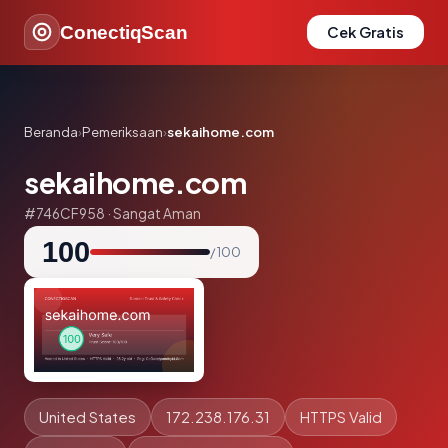
ConectiqScan
Cek Gratis
Beranda
›
Pemeriksaan
›
sekaihome.com
sekaihome.com
#746CF958 · Sangat Aman
100
/ 100
United States
172.238.176.31
HTTPS Valid