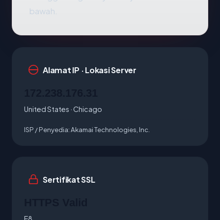
bawah.
Alamat IP · Lokasi Server
172.238.176.31
United States · Chicago
ISP / Penyedia:
Akamai Technologies, Inc.
Sertifikat SSL
HTTPS Valid
E8