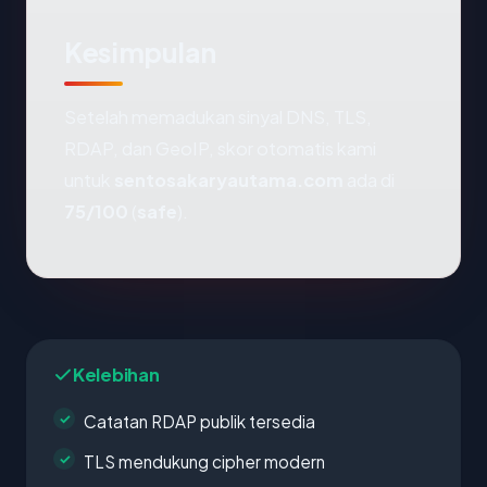
Kesimpulan
Setelah memadukan sinyal DNS, TLS,
RDAP, dan GeoIP, skor otomatis kami
untuk
sentosakaryautama.com
ada di
75/100
(
safe
).
Kelebihan
Catatan RDAP publik tersedia
TLS mendukung cipher modern