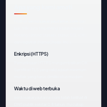
Apa yang kami amati
Melihat
sentosakaryautama.com
dari
luar, titik data terpenting adalah negara
hosting (United States), status SSL (OK),
dan registrar (NameCheap, Inc.).
Enkripsi (HTTPS)
Pemeriksaan HTTPS mengembalikan OK.
Sertifikat TLS yang valid adalah minimum
mutlak yang harus dimiliki situs modern.
Waktu di web terbuka
sentosakaryautama.com telah terlihat di
DNS publik sekitar 0.8 tahun. Itu cukup