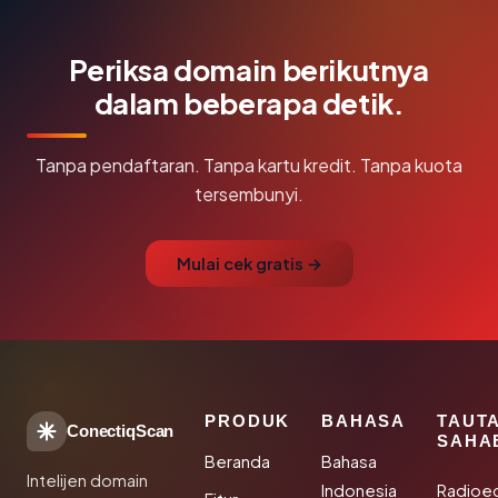
Periksa domain berikutnya
dalam beberapa detik.
Tanpa pendaftaran. Tanpa kartu kredit. Tanpa kuota
tersembunyi.
Mulai cek gratis →
PRODUK
BAHASA
TAUT
ConectiqScan
SAHA
Beranda
Bahasa
Intelijen domain
Indonesia
Radioe