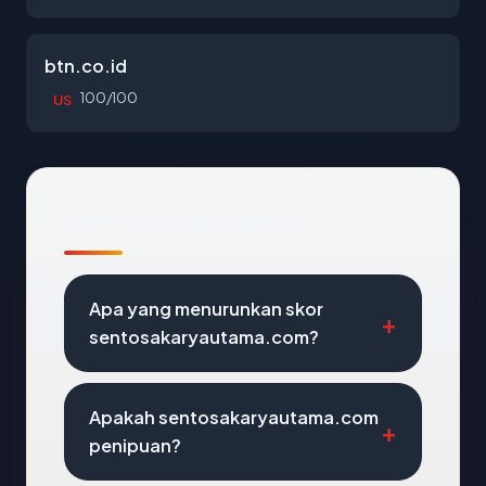
btn.co.id
100/100
US
Pertanyaan Umum
Apa yang menurunkan skor
sentosakaryautama.com?
Apakah sentosakaryautama.com
penipuan?