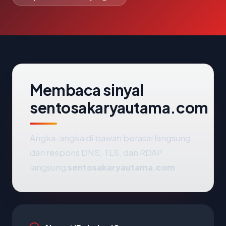
Membaca sinyal
sentosakaryautama.com
Angka-angka di bawah berasal langsung
dari respons DNS, TLS, dan RDAP
langsung
sentosakaryautama.com
.