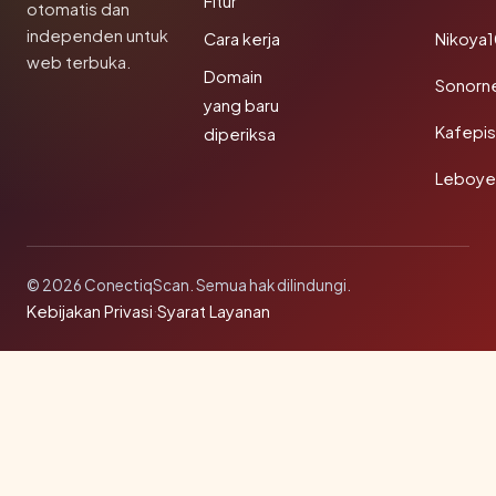
Fitur
otomatis dan
independen untuk
Cara kerja
Nikoya
web terbuka.
Domain
Sonorn
yang baru
Kafepi
diperiksa
Leboye
© 2026 ConectiqScan. Semua hak dilindungi.
Kebijakan Privasi
·
Syarat Layanan