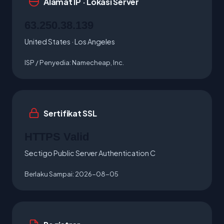
Alamat IP · Lokasi Server
63.250.38.139
United States · Los Angeles
ISP / Penyedia:
Namecheap, Inc.
Sertifikat SSL
HTTPS Valid
Sectigo Public Server Authentication C
Berlaku Sampai:
2026-08-05