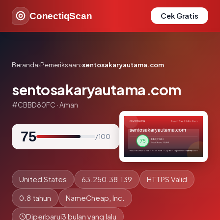
ConectiqScan
Cek Gratis
Beranda
›
Pemeriksaan
›
sentosakaryautama.com
sentosakaryautama.com
#CBBD80FC · Aman
75
/ 100
United States
63.250.38.139
HTTPS Valid
0.8 tahun
NameCheap, Inc.
Diperbarui
3 bulan yang lalu