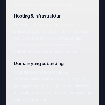
untuk meninggalkan jejak reputasi.
Hosting & infrastruktur
Domain saat ini mengarah ke server di
United States
, disajikan oleh Namecheap,
Inc.. Lokasi hosting tidak sama dengan
kepercayaan, tetapi memberi tahu
yurisdiksi mana yang menangani data.
Domain yang sebanding
Situs dengan metadata serupa
sentosakaryautama.com
— 0.8 tahun,
hosting United States, SSL valid — biasanya
mencakup baik bisnis sah maupun cangkang
yang diganti merek.