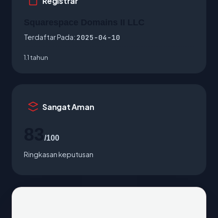
Registrar
Squarespace Domains II LLC
Terdaftar Pada:
2025-04-10
1.1 tahun
Sangat Aman
83
/100
Ringkasan keputusan