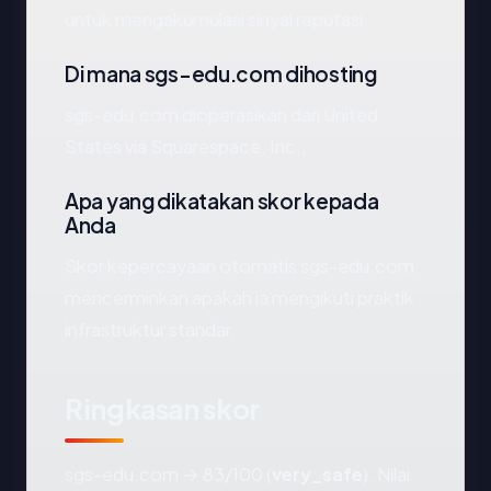
untuk mengakumulasi sinyal reputasi.
Di mana sgs-edu.com dihosting
sgs-edu.com dioperasikan dari United
States via Squarespace, Inc..
Apa yang dikatakan skor kepada
Anda
Skor kepercayaan otomatis sgs-edu.com
mencerminkan apakah ia mengikuti praktik
infrastruktur standar.
Ringkasan skor
sgs-edu.com → 83/100 (
very_safe
). Nilai