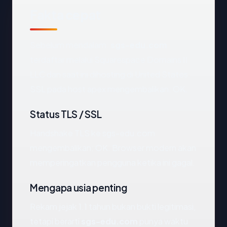
Fakta cepat
Sebelum mendalam:
sgs-edu.com
terdaftar melalui Squarespace Domains II
LLC dan saat ini dihosting di United States.
SSL pada host apex mengembalikan: OK.
Status TLS / SSL
Handshake TLS ke sgs-edu.com
mengembalikan: OK. Browser modern akan
memperingatkan pengguna ketika ini gagal.
Mengapa usia penting
Rekam jejak 1.1 tahun bukan bukti legitimasi,
tetapi berarti
sgs-edu.com
punya waktu