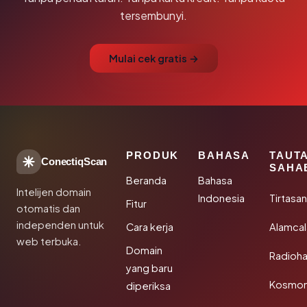
tersembunyi.
Mulai cek gratis →
PRODUK
BAHASA
TAUT
ConectiqScan
SAHA
Beranda
Bahasa
Intelijen domain
Indonesia
Tirtasa
Fitur
otomatis dan
independen untuk
Cara kerja
Alamca
web terbuka.
Domain
Radioh
yang baru
Kosmon
diperiksa