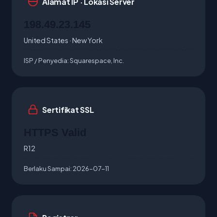
Alamat IP · Lokasi Server
198.49.23.145
United States · New York
ISP / Penyedia:
Squarespace, Inc.
Sertifikat SSL
HTTPS Valid
R12
Berlaku Sampai:
2026-07-11