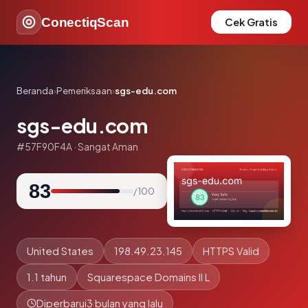
ConectiqScan
Cek Gratis
Beranda
›
Pemeriksaan
›
sgs-edu.com
sgs-edu.com
#57F90F4A · Sangat Aman
83
/ 100
United States
198.49.23.145
HTTPS Valid
1.1 tahun
Squarespace Domains II L
Diperbarui
3 bulan yang lalu