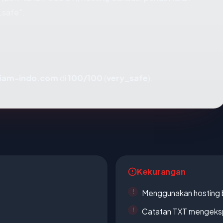
_safe".
iam-indo.com
di
100/100
(
very_safe
).
Kekurangan
Menggunakan hosting 
Catatan TXT mengeksp