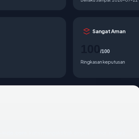
Sangat Aman
100
/100
Ringkasan keputusan
-indo.com
, kami mengekstrak empat anchor: negara