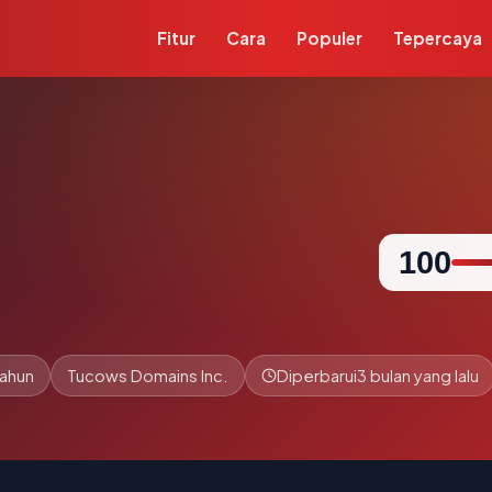
Fitur
Cara
Populer
Tepercaya
100
tahun
Tucows Domains Inc.
Diperbarui
3 bulan yang lalu