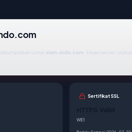
-indo.com
g dikumpulkan untuk
siam-indo.com
: lokasi server, stat
Sertifikat SSL
HTTPS Valid
WE1
Berlaku Sampai:
2026-07-22