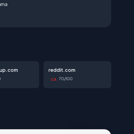
lama
oup.com
reddit.com
0
70/100
CA