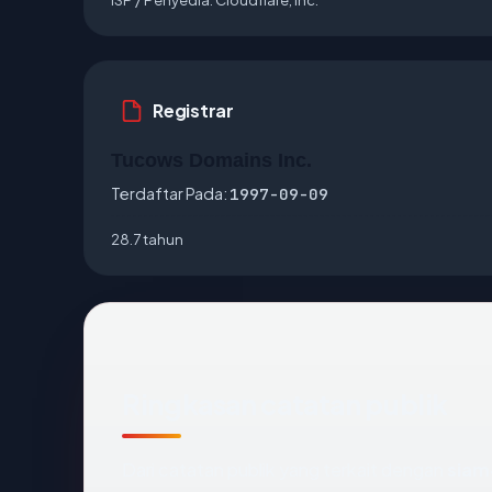
Registrar
Tucows Domains Inc.
Terdaftar Pada:
1997-09-09
28.7 tahun
Ringkasan catatan publik
Dari catatan publik yang terkait dengan
siam