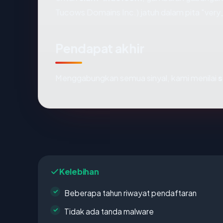
Tucows Domains Inc.) jatuh dalam pita "very
Pendapat akhir
Menggabungkan semua sinyal, kami menilai
s
Kelebihan
Beberapa tahun riwayat pendaftaran
Tidak ada tanda malware