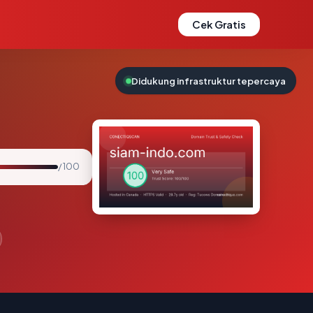
Cek Gratis
Didukung infrastruktur tepercaya
/ 100