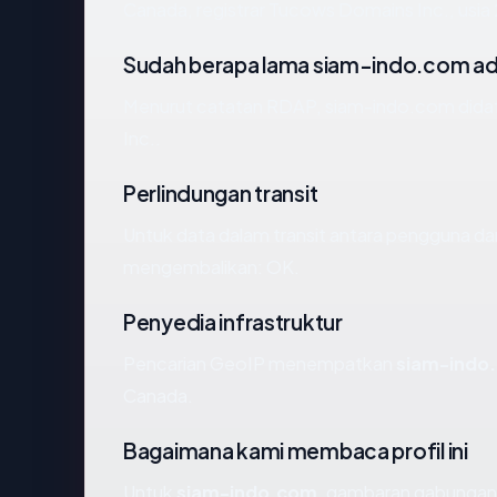
Canada, registrar Tucows Domains Inc., usia 
Sudah berapa lama siam-indo.com a
Menurut catatan RDAP, siam-indo.com didaft
Inc..
Perlindungan transit
Untuk data dalam transit antara pengguna d
mengembalikan: OK.
Penyedia infrastruktur
Pencarian GeoIP menempatkan
siam-indo
Canada.
Bagaimana kami membaca profil ini
Untuk
siam-indo.com
, gambaran gabungan 