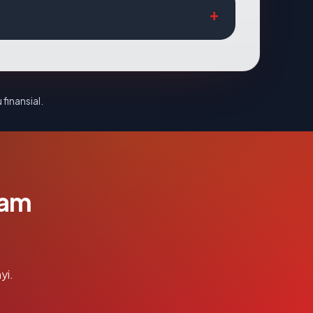
 finansial.
lam
yi.