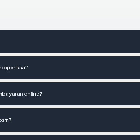
r diperiksa?
mbayaran online?
.com?