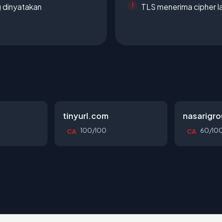
g dinyatakan
TLS menerima cipher 
tinyurl.com
nasarigr
100/100
60/10
CA
CA