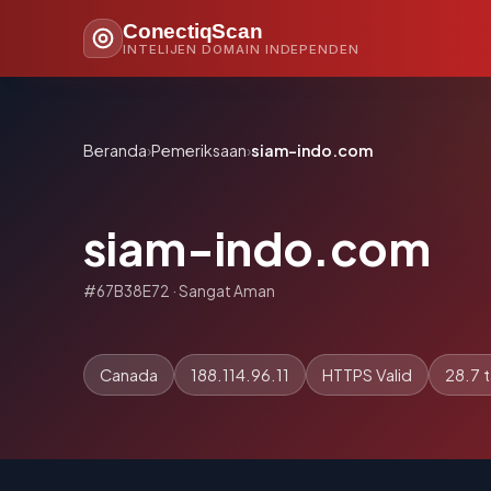
ConectiqScan
INTELIJEN DOMAIN INDEPENDEN
Beranda
›
Pemeriksaan
›
siam-indo.com
siam-indo.com
#67B38E72 · Sangat Aman
Canada
188.114.96.11
HTTPS Valid
28.7 