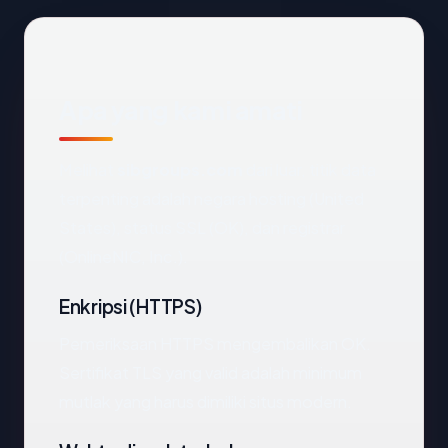
Apa yang kami amati
Melihat
sibgroups.com
dari luar, titik data
terpenting adalah negara hosting (United
States), status SSL (OK), dan registrar
(OnlineNIC, Inc.).
Enkripsi (HTTPS)
Pemeriksaan HTTPS mengembalikan OK.
Sertifikat TLS yang valid adalah minimum
mutlak yang harus dimiliki situs modern.