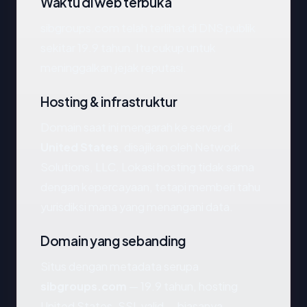
Waktu di web terbuka
sibgroups.com telah terlihat di DNS publik
sekitar 19.9 tahun. Itu cukup untuk
meninggalkan jejak reputasi.
Hosting & infrastruktur
Domain saat ini mengarah ke server di
United States
, disajikan oleh Network
Solutions, LLC. Lokasi hosting tidak sama
dengan kepercayaan, tetapi memberi tahu
yurisdiksi mana yang menangani data.
Domain yang sebanding
Situs dengan metadata serupa
sibgroups.com
— 19.9 tahun, hosting
United States, SSL valid — biasanya