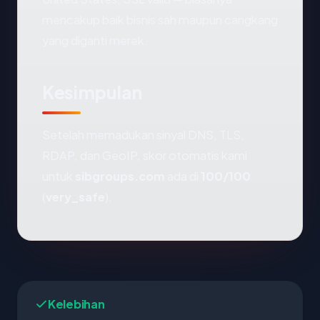
mencakup baik bisnis sah maupun cangkang
yang diganti merek.
Kesimpulan
Setelah memadukan sinyal DNS, TLS,
RDAP, dan GeoIP, skor otomatis kami
untuk
sibgroups.com
ada di
100/100
(
very_safe
).
Kelebihan