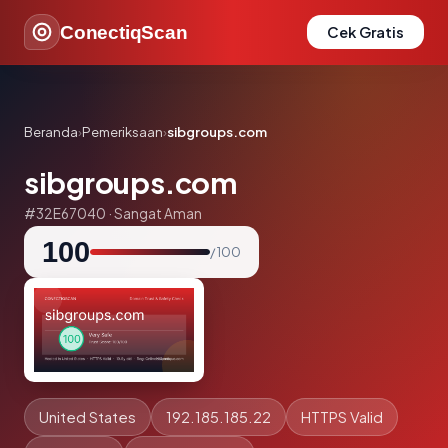
ConectiqScan
Cek Gratis
Beranda
›
Pemeriksaan
›
sibgroups.com
sibgroups.com
#32E67040 · Sangat Aman
100
/ 100
United States
192.185.185.22
HTTPS Valid