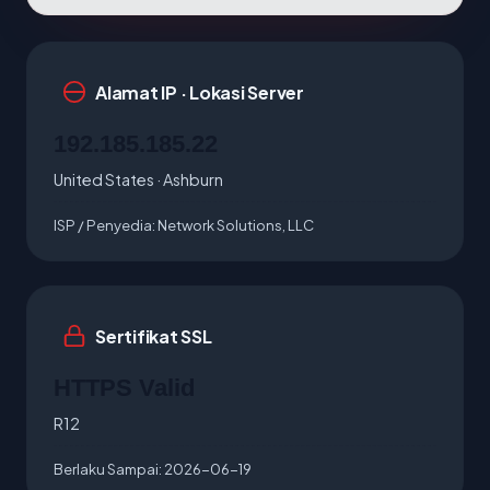
Alamat IP · Lokasi Server
192.185.185.22
United States · Ashburn
ISP / Penyedia:
Network Solutions, LLC
Sertifikat SSL
HTTPS Valid
R12
Berlaku Sampai:
2026-06-19