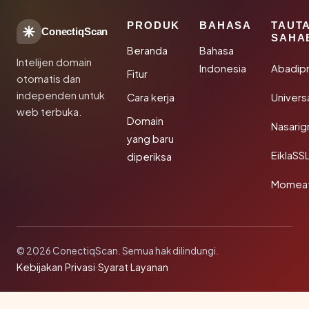
PRODUK
BAHASA
TAUT
ConectiqScan
SAHA
Beranda
Bahasa
Intelijen domain
Indonesia
Abadip
Fitur
otomatis dan
independen untuk
Cara kerja
Univer
web terbuka.
Domain
Nasarig
yang baru
EiklaSS
diperiksa
Momea
© 2026 ConectiqScan. Semua hak dilindungi.
Kebijakan Privasi
·
Syarat Layanan