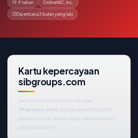
19.9 tahun
OnlineNIC, Inc.
Diperbarui
3 bulan yang lalu
Kartu kepercayaan
sibgroups.com
Sebelum bertransaksi dengan
sibgroups.com
, luangkan waktu untuk
melihat sinyal teknis yang dikembalikan
pemindai kami.