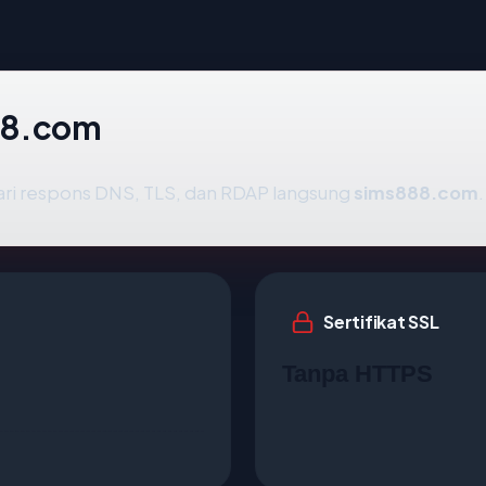
88.com
ari respons DNS, TLS, dan RDAP langsung
sims888.com
.
Sertifikat SSL
Tanpa HTTPS