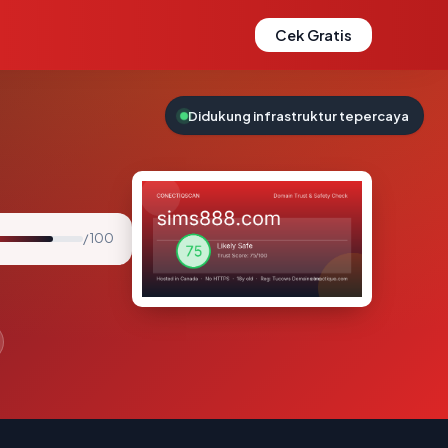
Cek Gratis
Didukung infrastruktur tepercaya
/ 100