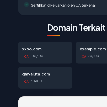
Sertifikat dikeluarkan oleh CA terkenal
Domain Terkait
xxoo.com
example.com
100/100
70/100
CA
CA
gmvaluta.com
60/100
CA