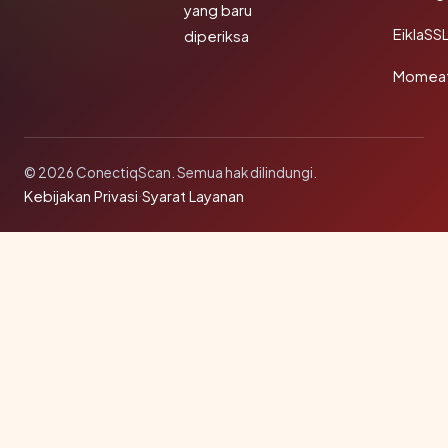
yang baru
EiklaSS
diperiksa
Momea
© 2026 ConectiqScan. Semua hak dilindungi.
Kebijakan Privasi
·
Syarat Layanan