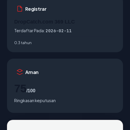
Registrar
DropCatch.com 369 LLC
Terdaftar Pada:
2026-02-11
0.3 tahun
Aman
75
/100
Ringkasan keputusan