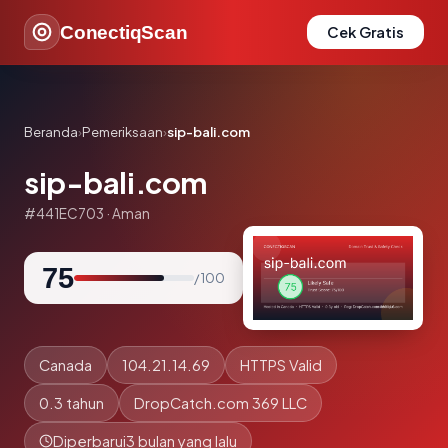
ConectiqScan
Cek Gratis
Beranda
›
Pemeriksaan
›
sip-bali.com
sip-bali.com
#441EC703 · Aman
75
/ 100
Canada
104.21.14.69
HTTPS Valid
0.3 tahun
DropCatch.com 369 LLC
Diperbarui
3 bulan yang lalu