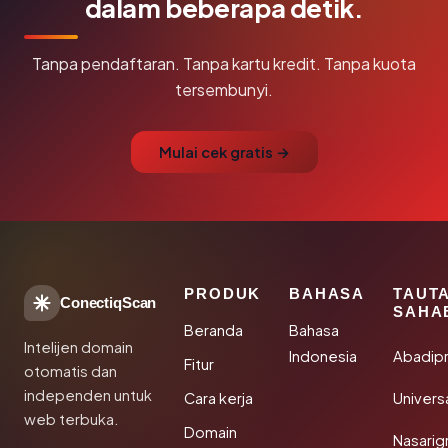
dalam beberapa detik.
Tanpa pendaftaran. Tanpa kartu kredit. Tanpa kuota
tersembunyi.
Mulai cek gratis →
PRODUK
BAHASA
TAUT
ConectiqScan
SAHA
Beranda
Bahasa
Intelijen domain
Indonesia
Abadip
Fitur
otomatis dan
independen untuk
Cara kerja
Univer
web terbuka.
Domain
Nasarig