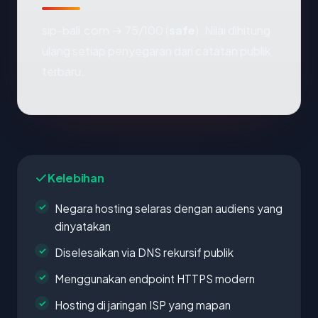
sip-bali.com → 75/100 (
safe
). Nilai dihitung
ulang setiap penyegaran dari catatan publik
terbaru.
Kelebihan
Negara hosting selaras dengan audiens yang
dinyatakan
Diselesaikan via DNS rekursif publik
Menggunakan endpoint HTTPS modern
Hosting di jaringan ISP yang mapan