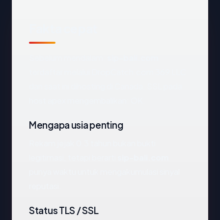
Fakta cepat
Sebelum mendalam:
sip-bali.com
terdaftar melalui DropCatch.com 369 LLC
dan saat ini dihosting di Canada. SSL pada
host apex mengembalikan: OK.
Mengapa usia penting
Rekam jejak 0.3 tahun bukan bukti
legitimasi, tetapi berarti
sip-bali.com
punya waktu untuk mengakumulasi sinyal
reputasi.
Status TLS / SSL