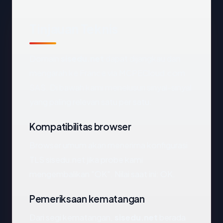
Tinjauan Teknis
Domain
sisedu.net
dapat dijangkau dan
mengarah ke France via MCPECloud.com
SAS. Di bawah kami menelusuri sinyal-sinyal
yang paling relevan satu per satu.
Kompatibilitas browser
Browser umum akan menerima konfigurasi
TLS sisedu.net jika probe kami
mengembalikan "OK". Nilai saat ini: OK.
Pemeriksaan kematangan
Dari segi kematangan,
sisedu.net
berada