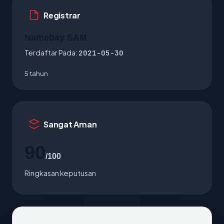
Registrar
Namebay SAM
Terdaftar Pada:
2021-05-30
5 tahun
Sangat Aman
90
/100
Ringkasan keputusan