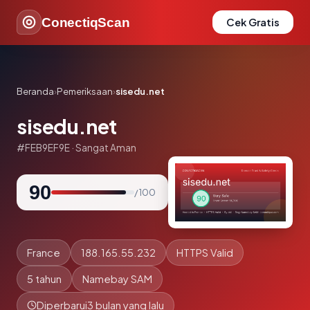
ConectiqScan
Cek Gratis
Beranda
›
Pemeriksaan
›
sisedu.net
sisedu.net
#FEB9EF9E · Sangat Aman
90
/ 100
France
188.165.55.232
HTTPS Valid
5 tahun
Namebay SAM
Diperbarui
3 bulan yang lalu