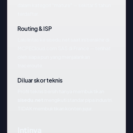
dalam kategori "mature" — sekitar 5 tahun
terdaftar.
Routing & ISP
Lalu lintas ke sisedu.net saat ini berakhir di
MCPECloud.com SAS di France — terlihat
oleh siapa pun yang menjalankan
traceroute.
Di luar skor teknis
Profil teknis bersih hanya membuktikan
sisedu.net
mengikuti standar pipa industri.
TIDAK membuktikan konten jujur.
Intinya