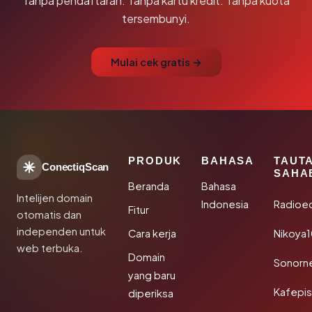
Tanpa pendaftaran. Tanpa kartu kredit. Tanpa kuota
tersembunyi.
Mulai cek gratis →
PRODUK
BAHASA
TAUT
ConectiqScan
SAHA
Beranda
Bahasa
Intelijen domain
Indonesia
Radioe
Fitur
otomatis dan
independen untuk
Cara kerja
Nikoya
web terbuka.
Domain
Sonorn
yang baru
Kafepi
diperiksa