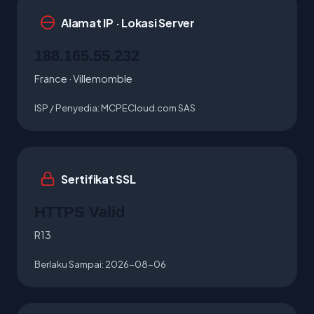
Alamat IP · Lokasi Server
188.165.55.232
France · Villemomble
ISP / Penyedia:
MCPECloud.com SAS
Sertifikat SSL
HTTPS Valid
R13
Berlaku Sampai:
2026-08-06