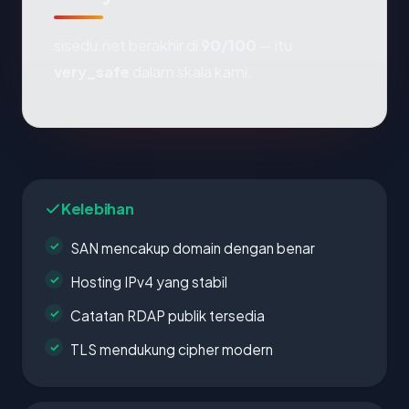
sisedu.net berakhir di
90/100
— itu
very_safe
dalam skala kami.
Kelebihan
SAN mencakup domain dengan benar
Hosting IPv4 yang stabil
Catatan RDAP publik tersedia
TLS mendukung cipher modern