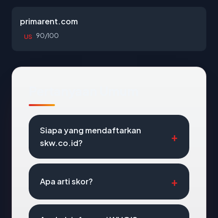
primarent.com
90/100
US
Pertanyaan Umum
Siapa yang mendaftarkan
skw.co.id?
Apa arti skor?