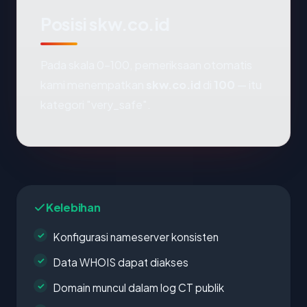
Posisi skw.co.id
Pada skala 0-100, pemeriksaan otomatis
kami menempatkan
skw.co.id
di
100
— itu
kategori "very_safe".
Kelebihan
Konfigurasi nameserver konsisten
Data WHOIS dapat diakses
Domain muncul dalam log CT publik