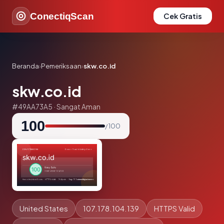
ConectiqScan
Cek Gratis
Beranda
›
Pemeriksaan
›
skw.co.id
skw.co.id
#49AA73A5 · Sangat Aman
100
/ 100
United States
107.178.104.139
HTTPS Valid