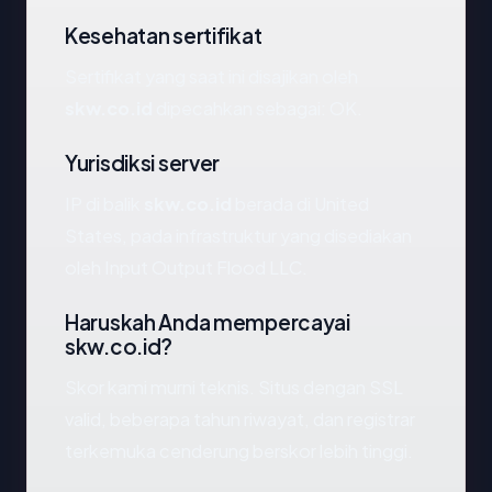
Kesehatan sertifikat
Sertifikat yang saat ini disajikan oleh
skw.co.id
dipecahkan sebagai: OK.
Yurisdiksi server
IP di balik
skw.co.id
berada di United
States, pada infrastruktur yang disediakan
oleh Input Output Flood LLC.
Haruskah Anda mempercayai
skw.co.id?
Skor kami murni teknis. Situs dengan SSL
valid, beberapa tahun riwayat, dan registrar
terkemuka cenderung berskor lebih tinggi.