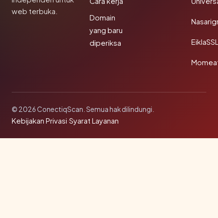
Cara kerja
Univer
web terbuka.
Domain
Nasarig
yang baru
EiklaSS
diperiksa
Momea
© 2026 ConectiqScan. Semua hak dilindungi.
Kebijakan Privasi
·
Syarat Layanan