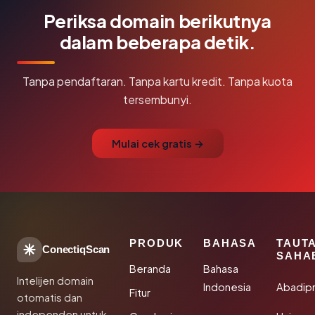
Periksa domain berikutnya
dalam beberapa detik.
Tanpa pendaftaran. Tanpa kartu kredit. Tanpa kuota
tersembunyi.
Mulai cek gratis →
PRODUK
BAHASA
TAUT
ConectiqScan
SAHA
Beranda
Bahasa
Intelijen domain
Indonesia
Abadip
Fitur
otomatis dan
independen untuk