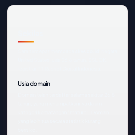
Sekilas
Cara tercepat membaca
skw.co.id
: negara
United States, usia 26.8 tahun, SSL OK,
registrar PT Radnet Digital Indonesia.
Usia domain
Domain telah terdaftar selama sekitar 26.8
tahun, yang menempatkannya dalam
kategori kematangan "mature". Domain
yang lebih tua secara statistik kurang
berisiko.