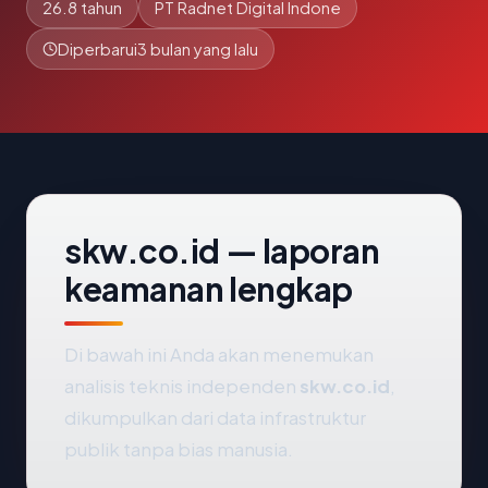
26.8 tahun
PT Radnet Digital Indone
Diperbarui
3 bulan yang lalu
skw.co.id — laporan
keamanan lengkap
Di bawah ini Anda akan menemukan
analisis teknis independen
skw.co.id
,
dikumpulkan dari data infrastruktur
publik tanpa bias manusia.