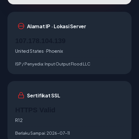
Alamat IP · Lokasi Server
107.178.104.139
United States · Phoenix
ISP / Penyedia:
Input Output Flood LLC
Sertifikat SSL
HTTPS Valid
R12
Berlaku Sampai:
2026-07-11