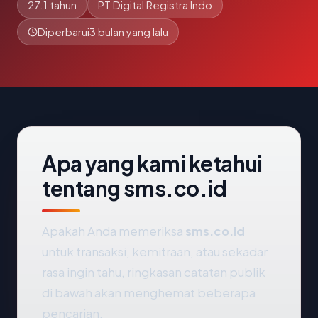
27.1 tahun
PT Digital Registra Indo
Diperbarui
3 bulan yang lalu
Apa yang kami ketahui
tentang sms.co.id
Apakah Anda memeriksa
sms.co.id
untuk transaksi, kemitraan, atau sekadar
rasa ingin tahu, ringkasan catatan publik
di bawah akan menghemat beberapa
pencarian.