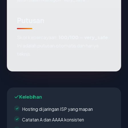
Putusan
Skor kepercayaan:
100/100
—
very_safe
.
Ini adalah putusan otomatis dan hanya
teknis.
Kelebihan
Hosting di jaringan ISP yang mapan
Catatan A dan AAAA konsisten