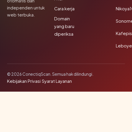
otomatis dan
independen untuk
Cara kerja
Nikoya
web terbuka.
Domain
Sonorn
yang baru
Kafepi
diperiksa
Leboye
© 2026 ConectiqScan. Semua hak dilindungi.
Kebijakan Privasi
·
Syarat Layanan