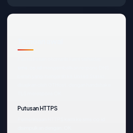
Temuan awal
Pemeriksaan otomatis kami terhadap
sms.co.id
mengembalikan respons DNS
bersih yang mengarah ke United States,
disajikan oleh GTHost, dengan handshake
TLS merespons OK.
Putusan HTTPS
Pemeriksaan HTTPS kami ke sms.co.id
disimpulkan dengan: OK.