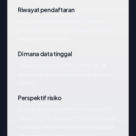
Riwayat pendaftaran
sms.co.id telah ada sekitar 27.1 tahun.
Domain berumur panjang biasanya terkait
dengan proyek mapan.
Di mana data tinggal
Apa pun yang Anda kirim ke
sms.co.id
diproses di server yang berlokasi di United
States.
Perspektif risiko
Domain dengan profil sms.co.id (usia 27.1
tahun, SSL OK, registrar PT Digital Registra
Indonesia, negara United States) biasanya
jatuh dalam kategori "very_safe".