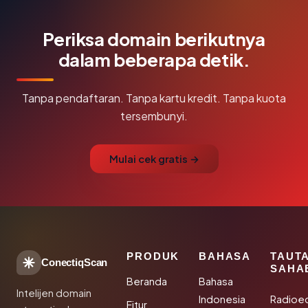
Periksa domain berikutnya
dalam beberapa detik.
Tanpa pendaftaran. Tanpa kartu kredit. Tanpa kuota
tersembunyi.
Mulai cek gratis →
PRODUK
BAHASA
TAUT
ConectiqScan
SAHA
Beranda
Bahasa
Intelijen domain
Indonesia
Radioe
Fitur