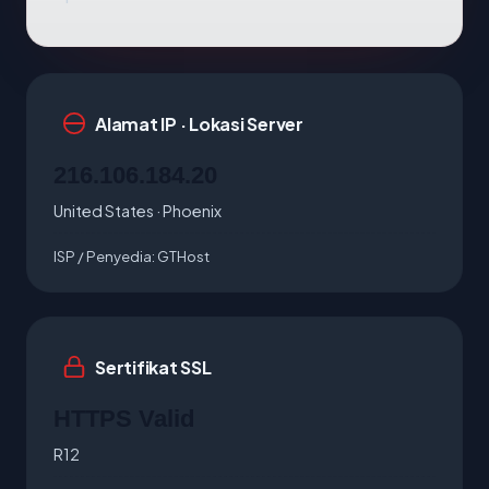
Alamat IP · Lokasi Server
216.106.184.20
United States · Phoenix
ISP / Penyedia:
GTHost
Sertifikat SSL
HTTPS Valid
R12