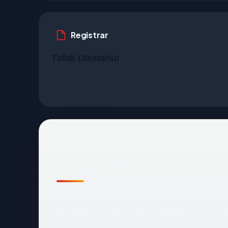
Registrar
Tidak Diketahui
Tinjauan Teknis
Domain
spears-mfg.com
dapat dijangkau
menelusuri sinyal-sinyal yang paling relevan sa