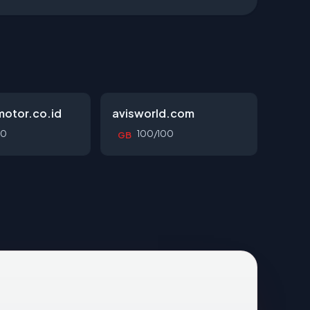
otor.co.id
avisworld.com
00
100/100
GB