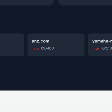
anz.com
yamaha-m
100/100
100/1
GB
GB