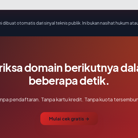
i dibuat otomatis dari sinyal teknis publik. Ini bukan nasihat hukum atau
riksa domain berikutnya da
beberapa detik.
npa pendaftaran. Tanpa kartu kredit. Tanpa kuota tersembun
Mulai cek gratis →