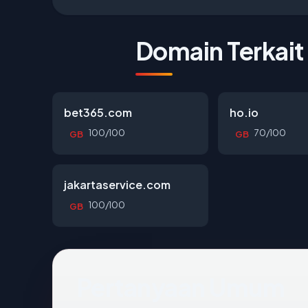
Domain Terkait
bet365.com
ho.io
100/100
70/100
GB
GB
jakartaservice.com
100/100
GB
Pertanyaan Umum