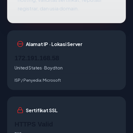
registrar, dan usia domain.
Alamat IP · Lokasi Server
172.191.168.58
United States · Boydton
ISP / Penyedia:
Microsoft
Sertifikat SSL
HTTPS Valid