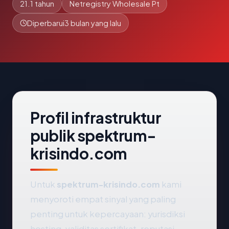
21.1 tahun
Netregistry Wholesale Pt
Diperbarui
3 bulan yang lalu
Profil infrastruktur
publik spektrum-
krisindo.com
Untuk
spektrum-krisindo.com
kami
menyoroti empat sinyal yang paling
penting untuk kepercayaan: yurisdiksi
hosting, validitas sertifikat, reputasi