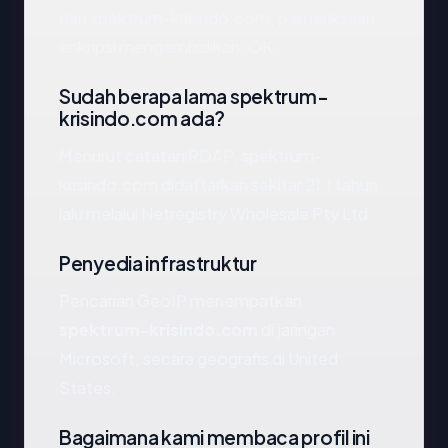
dan spektrum-krisindo.com, pemeriksaan
enkripsi mengembalikan: OK.
Sudah berapa lama spektrum-
krisindo.com ada?
Menurut catatan RDAP, spektrum-
krisindo.com didaftarkan sekitar 21.1 tahun
lalu melalui Netregistry Wholesale Pty Ltd.
Penyedia infrastruktur
Pencarian GeoIP menempatkan
spektrum-krisindo.com
di jaringan
Microsoft, secara geografis di United
States.
Bagaimana kami membaca profil ini