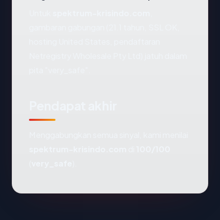
Untuk
spektrum-krisindo.com
,
gambaran gabungan (21.1 tahun, SSL OK,
hosting United States, pendaftaran
Netregistry Wholesale Pty Ltd) jatuh dalam
pita "very_safe".
Pendapat akhir
Menggabungkan semua sinyal, kami menilai
spektrum-krisindo.com
di
100/100
(
very_safe
).