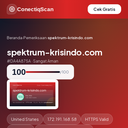
ConectiqScan
Cek Gratis
Beranda
›
Pemeriksaan
›
spektrum-krisindo.com
spektrum-krisindo.com
#DA4A875A · Sangat Aman
100
/ 100
United States
172.191.168.58
HTTPS Valid