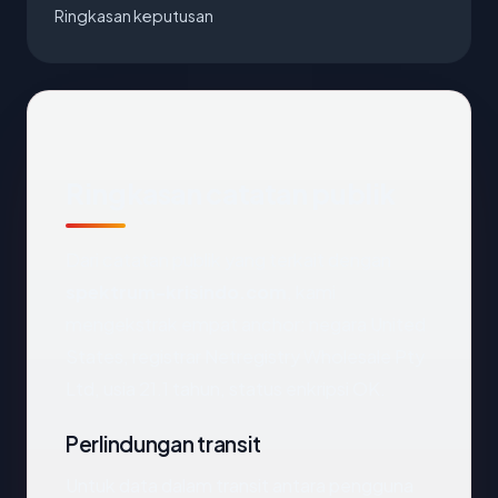
Ringkasan keputusan
Ringkasan catatan publik
Dari catatan publik yang terkait dengan
spektrum-krisindo.com
, kami
mengekstrak empat anchor: negara United
States, registrar Netregistry Wholesale Pty
Ltd, usia 21.1 tahun, status enkripsi OK.
Perlindungan transit
Untuk data dalam transit antara pengguna