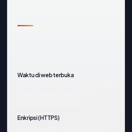
Apa yang kami amati
Melihat
srlawoffice.com
dari luar, titik data
terpenting adalah negara hosting (United
States), status SSL (OK), dan registrar
(Dynadot Inc).
Waktu di web terbuka
srlawoffice.com telah terlihat di DNS publik
sekitar 0.6 tahun. Itu cukup untuk
meninggalkan jejak reputasi.
Enkripsi (HTTPS)
Pemeriksaan HTTPS mengembalikan OK.