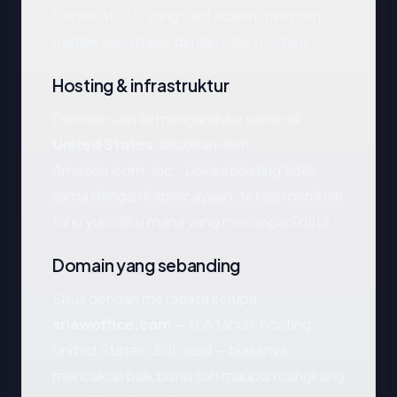
Sertifikat TLS yang valid adalah minimum
mutlak yang harus dimiliki situs modern.
Hosting & infrastruktur
Domain saat ini mengarah ke server di
United States
, disajikan oleh
Amazon.com, Inc.. Lokasi hosting tidak
sama dengan kepercayaan, tetapi memberi
tahu yurisdiksi mana yang menangani data.
Domain yang sebanding
Situs dengan metadata serupa
srlawoffice.com
— 0.6 tahun, hosting
United States, SSL valid — biasanya
mencakup baik bisnis sah maupun cangkang