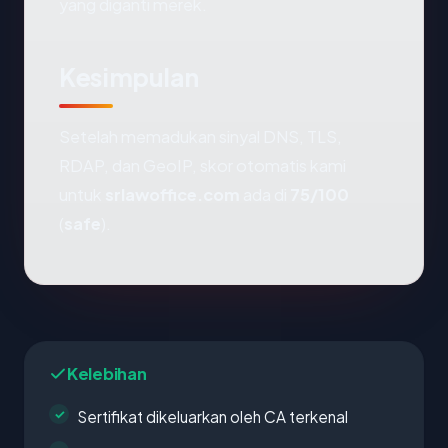
yang diganti merek.
Kesimpulan
Setelah memadukan sinyal DNS, TLS,
RDAP, dan GeoIP, skor otomatis kami
untuk
srlawoffice.com
ada di
75/100
(
safe
).
Kelebihan
Sertifikat dikeluarkan oleh CA terkenal