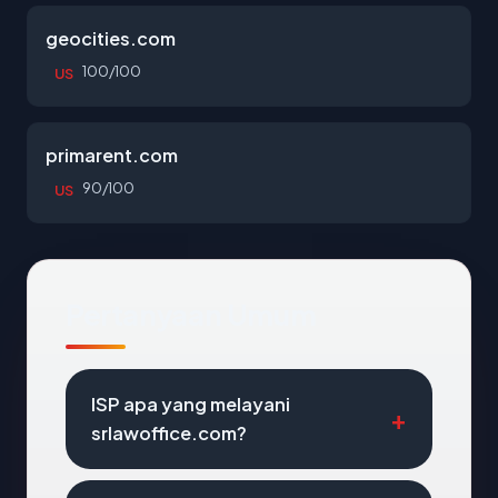
geocities.com
100/100
US
primarent.com
90/100
US
Pertanyaan Umum
ISP apa yang melayani
srlawoffice.com?