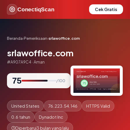
ConectiqScan
Cek Gratis
Beranda
›
Pemeriksaan
›
srlawoffice.com
srlawoffice.com
#A907A9C4 · Aman
75
/ 100
United States
76.223.54.146
HTTPS Valid
0.6 tahun
Dynadot Inc
Diperbarui
3 bulan yang lalu