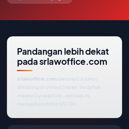
Pandangan lebih dekat
pada srlawoffice.com
srlawoffice.com
berusia 0.6 tahun,
dihosting di United States, terdaftar
melalui Dynadot Inc, dan saat ini
menyajikan status SSL OK.