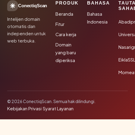
PRODUK
BAHASA
TAUT
ConectiqScan
SAHA
Beranda
Bahasa
Intelijen domain
Indonesia
Abadip
Fitur
otomatis dan
independen untuk
Cara kerja
Univer
web terbuka.
Domain
Nasarig
yang baru
EiklaSS
diperiksa
Momea
© 2026 ConectiqScan. Semua hak dilindungi.
Kebijakan Privasi
·
Syarat Layanan