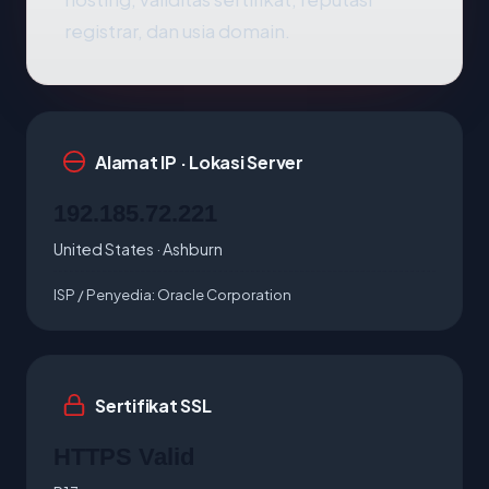
registrar, dan usia domain.
Alamat IP · Lokasi Server
192.185.72.221
United States · Ashburn
ISP / Penyedia:
Oracle Corporation
Sertifikat SSL
HTTPS Valid