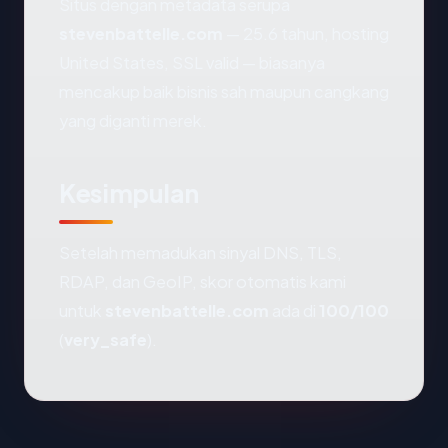
Situs dengan metadata serupa
stevenbattelle.com
— 25.6 tahun, hosting
United States, SSL valid — biasanya
mencakup baik bisnis sah maupun cangkang
yang diganti merek.
Kesimpulan
Setelah memadukan sinyal DNS, TLS,
RDAP, dan GeoIP, skor otomatis kami
untuk
stevenbattelle.com
ada di
100/100
(
very_safe
).