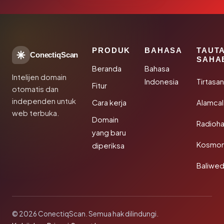
PRODUK
BAHASA
TAUT
ConectiqScan
SAHA
Beranda
Bahasa
Intelijen domain
Indonesia
Tirtasa
Fitur
otomatis dan
independen untuk
Cara kerja
Alamca
web terbuka.
Domain
Radioh
yang baru
Kosmon
diperiksa
Baliwe
© 2026 ConectiqScan. Semua hak dilindungi.