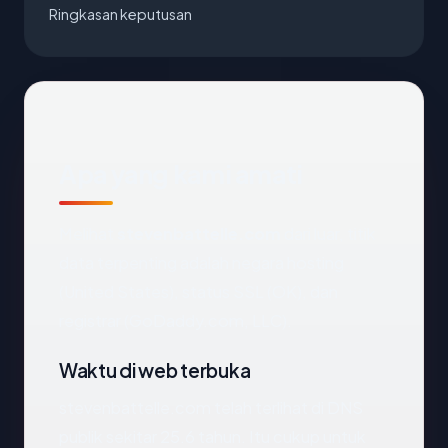
Ringkasan keputusan
Apa yang kami amati
Melihat
stevenbattelle.com
dari luar, titik
data terpenting adalah negara hosting
(United States), status SSL (OK), dan
registrar (GoDaddy.com, LLC).
Waktu di web terbuka
stevenbattelle.com telah terlihat di DNS
publik sekitar 25.6 tahun. Itu cukup untuk