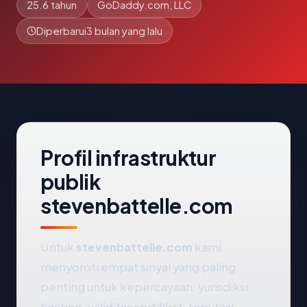
25.6 tahun
GoDaddy.com, LLC
Diperbarui
3 bulan yang lalu
Profil infrastruktur
publik
stevenbattelle.com
Untuk
stevenbattelle.com
kami
menyoroti empat sinyal yang paling
penting untuk kepercayaan: yurisdiksi
hosting, validitas sertifikat, reputasi