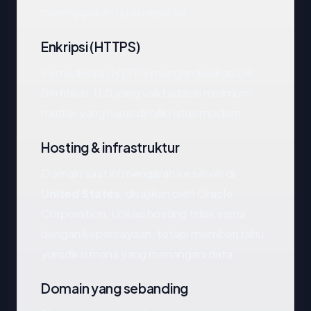
meninggalkan jejak reputasi.
Enkripsi (HTTPS)
Pemeriksaan HTTPS mengembalikan OK.
Sertifikat TLS yang valid adalah minimum
mutlak yang harus dimiliki situs modern.
Hosting & infrastruktur
Domain saat ini mengarah ke server di
United States
, disajikan oleh Oracle
Corporation. Lokasi hosting tidak sama
dengan kepercayaan, tetapi memberi tahu
yurisdiksi mana yang menangani data.
Domain yang sebanding