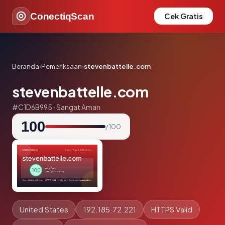
ConectiqScan
Cek Gratis
Beranda
›
Pemeriksaan
›
stevenbattelle.com
stevenbattelle.com
#C1D6B995 · Sangat Aman
100
/ 100
United States
192.185.72.221
HTTPS Valid