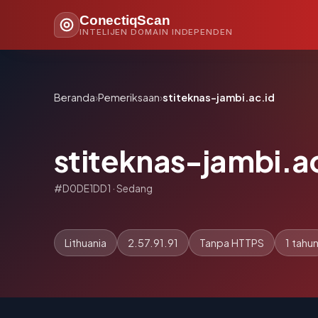
ConectiqScan
INTELIJEN DOMAIN INDEPENDEN
Beranda
›
Pemeriksaan
›
stiteknas-jambi.ac.id
stiteknas-jambi.a
#D0DE1DD1 · Sedang
Lithuania
2.57.91.91
Tanpa HTTPS
1 tahu