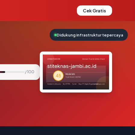
Cek Gratis
Didukung infrastruktur tepercaya
/ 100