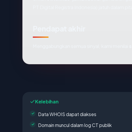
PT Digital Registra Indonesia) jatuh dalam pi
Pendapat akhir
Menggabungkan semua sinyal, kami menilai
s
Kelebihan
Data WHOIS dapat diakses
Domain muncul dalam log CT publik