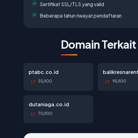
Sertifikat SSL/TLS yang valid
Beberapa tahun riwayat pendaftaran
Domain Terkait
ptabc.co.id
balikresnaren
55/100
95/100
LT
LT
dutaniaga.co.id
70/100
LT