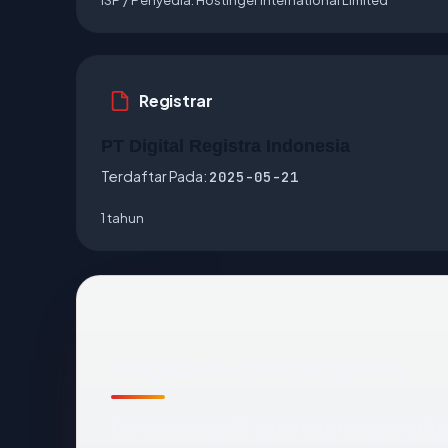
Registrar
PT Digital Registra Indonesia
Terdaftar Pada:
2025-05-21
1 tahun
Ringkasan catatan publik
Dari catatan publik yang terkait dengan
stit