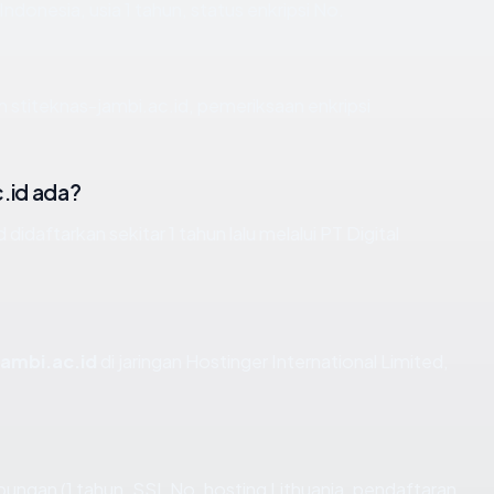
 Indonesia, usia 1 tahun, status enkripsi No.
 stiteknas-jambi.ac.id, pemeriksaan enkripsi
.id ada?
idaftarkan sekitar 1 tahun lalu melalui PT Digital
jambi.ac.id
di jaringan Hostinger International Limited,
ungan (1 tahun, SSL No, hosting Lithuania, pendaftaran