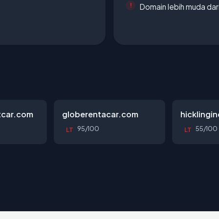
Domain lebih muda dari
tcar.com
globerentacar.com
hicklingi
95/100
55/100
LT
LT