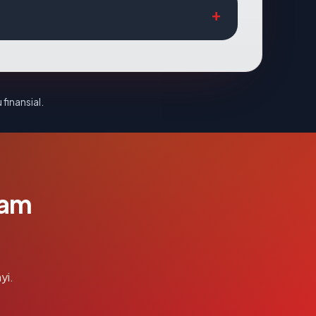
 finansial.
lam
yi.