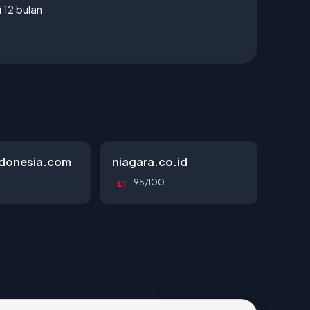
 12 bulan
ndonesia.com
niagara.co.id
95/100
LT