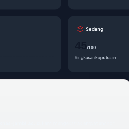
Sedang
45
/100
Ringkasan keputusan
eknas-jambi.ac.id
, kami mengekstrak empat anchor: