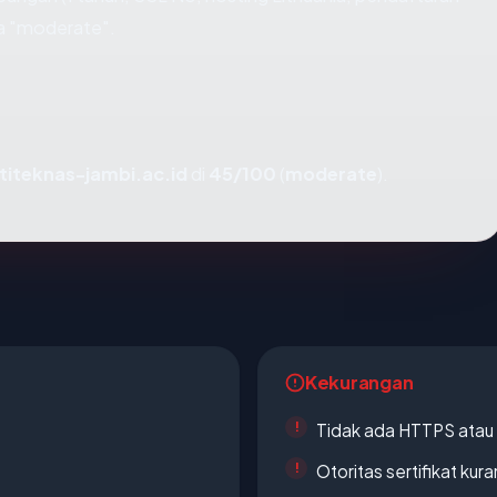
ta "moderate".
titeknas-jambi.ac.id
di
45/100
(
moderate
).
Kekurangan
Tidak ada HTTPS atau s
Otoritas sertifikat ku