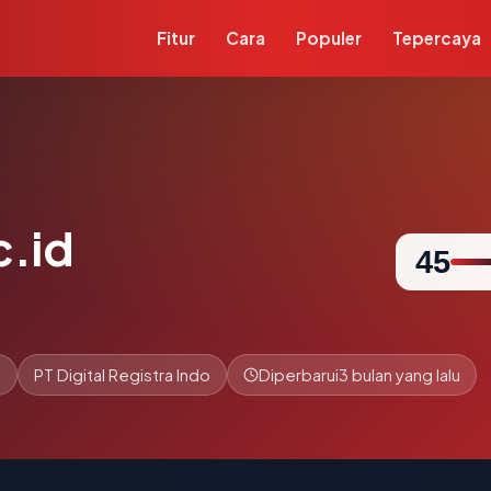
Fitur
Cara
Populer
Tepercaya
c.id
45
n
PT Digital Registra Indo
Diperbarui
3 bulan yang lalu