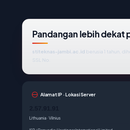
Pandangan lebih dekat 
stiteknas-jambi.ac.id
berusia 1 tahun, dih
SSL No.
Alamat IP · Lokasi Server
2.57.91.91
Lithuania · Vilnius
ISP / Penyedia:
Hostinger International Limited