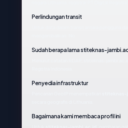
negara Lithuania, registrar PT Digital Registra
Perlindungan transit
Untuk data dalam transit antara pengguna dan
mengembalikan: No.
Sudah berapa lama stiteknas-jambi.ac
Menurut catatan RDAP, stiteknas-jambi.ac.id d
Registra Indonesia.
Penyedia infrastruktur
Pencarian GeoIP menempatkan
stiteknas-
secara geografis di Lithuania.
Bagaimana kami membaca profil ini
Untuk
stiteknas-jambi.ac.id
, gambaran gab