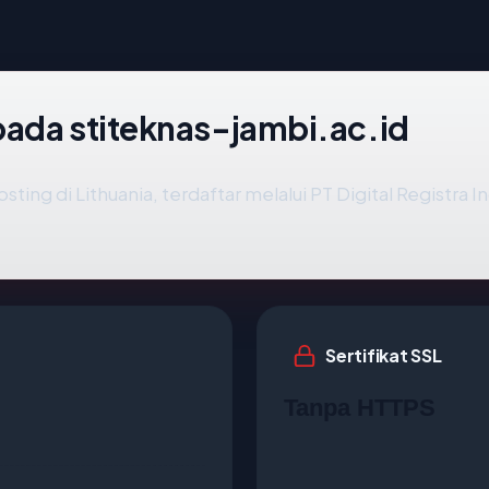
pada stiteknas-jambi.ac.id
osting di Lithuania, terdaftar melalui PT Digital Registra 
Sertifikat SSL
Tanpa HTTPS