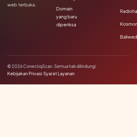
web terbuka.
Domain
Radioh
yang baru
Kosmon
diperiksa
Baliwe
© 2026 ConectiqScan. Semua hak dilindungi.
Kebijakan Privasi
·
Syarat Layanan