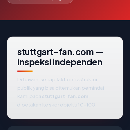
stuttgart-fan.com —
inspeksi independen
Di bawah: setiap fakta infrastruktur
publik yang bisa ditemukan pemindai
kami pada
stuttgart-fan.com
,
dipetakan ke skor objektif 0-100.