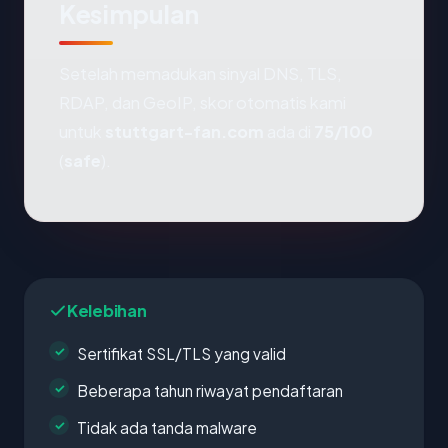
Kesimpulan
Setelah memadukan sinyal DNS, TLS,
RDAP, dan GeoIP, skor otomatis kami
untuk
stuttgart-fan.com
ada di
75/100
(
safe
).
Kelebihan
Sertifikat SSL/TLS yang valid
Beberapa tahun riwayat pendaftaran
Tidak ada tanda malware