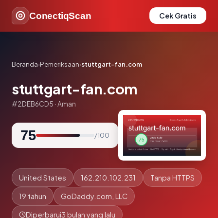
ConectiqScan
Cek Gratis
Beranda
›
Pemeriksaan
›
stuttgart-fan.com
stuttgart-fan.com
#2DEB6CD5 · Aman
75
/ 100
United States
162.210.102.231
Tanpa HTTPS
19 tahun
GoDaddy.com, LLC
Diperbarui
3 bulan yang lalu