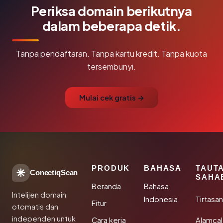
Periksa domain berikutnya
dalam beberapa detik.
Tanpa pendaftaran. Tanpa kartu kredit. Tanpa kuota
tersembunyi.
Mulai cek gratis →
PRODUK
BAHASA
TAUT
ConectiqScan
SAHA
Beranda
Bahasa
Intelijen domain
Indonesia
Tirtasa
Fitur
otomatis dan
independen untuk
Cara kerja
Alamca