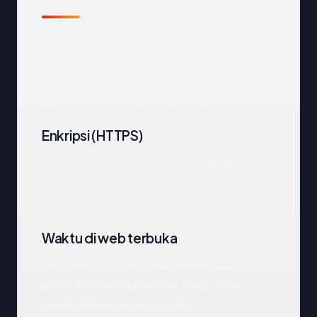
Melihat
stuttgart-fan.com
dari luar, titik
data terpenting adalah negara hosting
(United States), status SSL (No), dan
registrar (GoDaddy.com, LLC).
Enkripsi (HTTPS)
Pemeriksaan HTTPS mengembalikan No.
Sertifikat TLS yang valid adalah minimum
mutlak yang harus dimiliki situs modern.
Waktu di web terbuka
stuttgart-fan.com telah terlihat di DNS
publik sekitar 19 tahun. Itu cukup untuk
meninggalkan jejak reputasi.