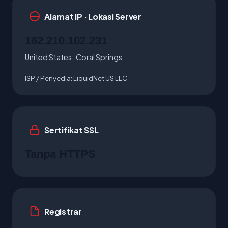
Alamat IP · Lokasi Server
162.210.102.231
United States · Coral Springs
ISP / Penyedia:
LiquidNet US LLC
Sertifikat SSL
Tanpa HTTPS
Registrar