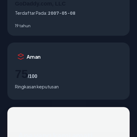
GoDaddy.com, LLC
Terdaftar Pada:
2007-05-08
19 tahun
Aman
75
/100
Ringkasan keputusan
Apa yang kami amati