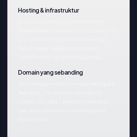
Hosting & infrastruktur
Domain saat ini mengarah ke server di
United States
, disajikan oleh LiquidNet US
LLC. Lokasi hosting tidak sama dengan
kepercayaan, tetapi memberi tahu
yurisdiksi mana yang menangani data.
Domain yang sebanding
Situs dengan metadata serupa
stuttgart-
fan.com
— 19 tahun, hosting United
States, SSL valid — biasanya mencakup
baik bisnis sah maupun cangkang yang
diganti merek.