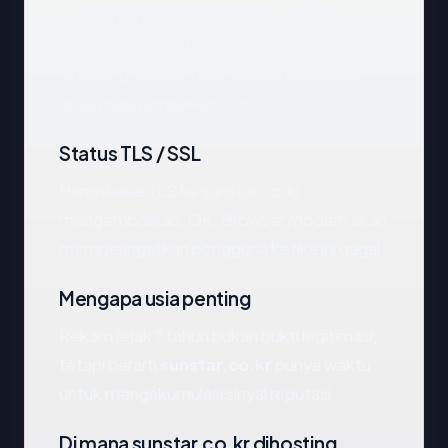
Sebelum mendalam:
sunstar.co.kr
terdaftar melalui Unknown dan saat ini
dihosting di South Korea. SSL pada host
apex mengembalikan: OK.
Status TLS / SSL
Handshake TLS ke sunstar.co.kr
mengembalikan: OK. Browser modern akan
memperingatkan pengguna ketika ini gagal.
Mengapa usia penting
Rekam jejak ? tahun bukan bukti legitimasi,
tetapi berarti
sunstar.co.kr
punya waktu
untuk mengakumulasi sinyal reputasi.
Di mana sunstar.co.kr dihosting