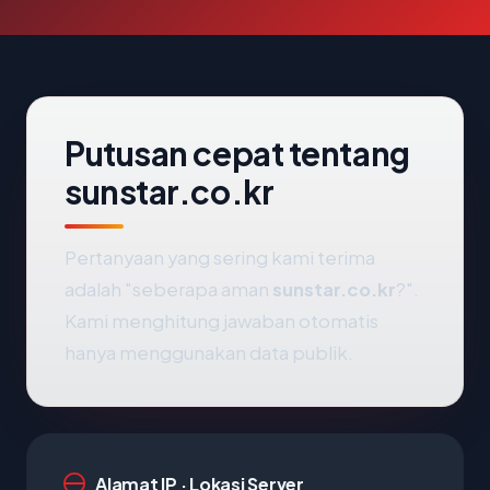
Putusan cepat tentang
sunstar.co.kr
Pertanyaan yang sering kami terima
adalah "seberapa aman
sunstar.co.kr
?".
Kami menghitung jawaban otomatis
hanya menggunakan data publik.
Alamat IP · Lokasi Server