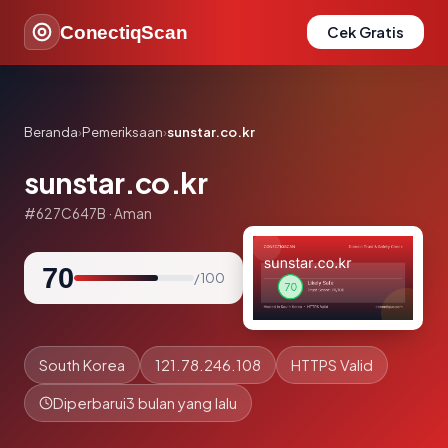
ConectiqScan
Cek Gratis
Beranda
›
Pemeriksaan
›
sunstar.co.kr
sunstar.co.kr
#627C647B · Aman
70
/ 100
South Korea
121.78.246.108
HTTPS Valid
Diperbarui
3 bulan yang lalu