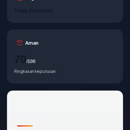
Tidak Diketahui
Aman
70
/100
Ringkasan keputusan
Fakta cepat