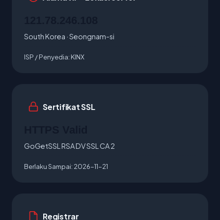
121.78.246.108
South Korea · Seongnam-si
ISP / Penyedia:
KINX
Sertifikat SSL
HTTPS Valid
GoGetSSL RSA DV SSL CA 2
Berlaku Sampai:
2026-11-21
Registrar