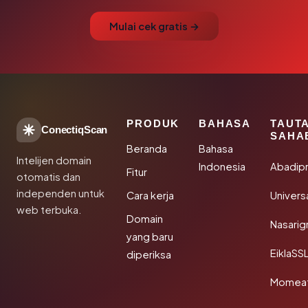
Mulai cek gratis →
PRODUK
BAHASA
TAUT
ConectiqScan
SAHA
Beranda
Bahasa
Intelijen domain
Indonesia
Abadip
Fitur
otomatis dan
independen untuk
Cara kerja
Univer
web terbuka.
Domain
Nasarig
yang baru
EiklaSS
diperiksa
Momea