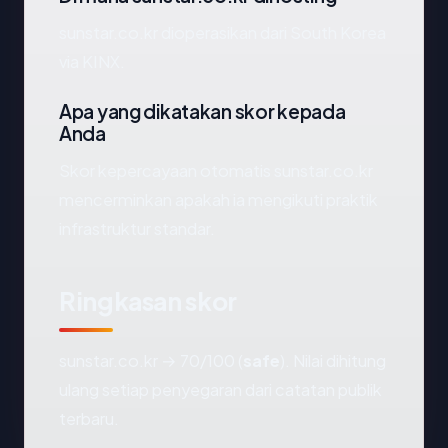
sunstar.co.kr dioperasikan dari South Korea
via KINX.
Apa yang dikatakan skor kepada
Anda
Skor kepercayaan otomatis sunstar.co.kr
mencerminkan apakah ia mengikuti praktik
infrastruktur standar.
Ringkasan skor
sunstar.co.kr → 70/100 (
safe
). Nilai dihitung
ulang setiap penyegaran dari catatan publik
terbaru.