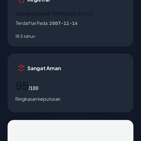
Squarespace Domains II LLC
Terdaftar Pada:
2007-11-14
18.5 tahun
Sangat Aman
95
/100
Ringkasan keputusan