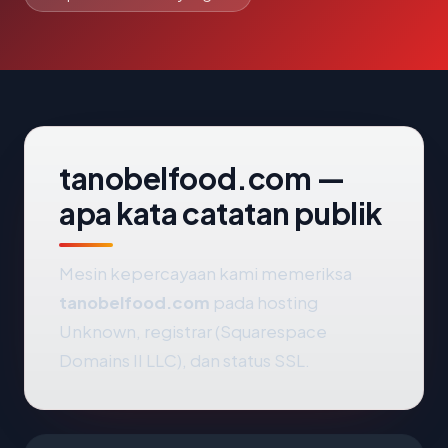
tanobelfood.com —
apa kata catatan publik
Mesin kepercayaan kami memeriksa
tanobelfood.com
pada hosting
Unknown, registrar (Squarespace
Domains II LLC), dan status SSL.