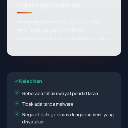
Dalam satu kalimat
tanobelfood.com
saat ini berperingkat
very_safe
dengan skor
95/100
,
berdasarkan murni fakta infrastruktur publik.
Kelebihan
Beberapa tahun riwayat pendaftaran
Tidak ada tanda malware
Negara hosting selaras dengan audiens yang
dinyatakan