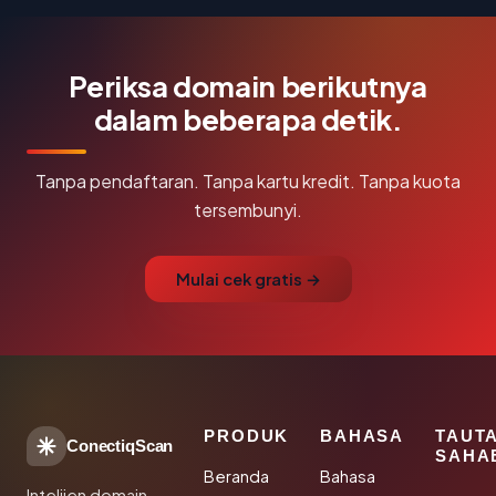
Periksa domain berikutnya
dalam beberapa detik.
Tanpa pendaftaran. Tanpa kartu kredit. Tanpa kuota
tersembunyi.
Mulai cek gratis →
PRODUK
BAHASA
TAUT
ConectiqScan
SAHA
Beranda
Bahasa
Intelijen domain