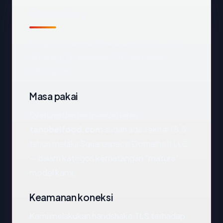
Snapshot
Snapshot
tanobelfood.com
: 18.5 tahun,
dihosting di Unknown, ISP Unknown,
HTTPS OK.
Masa pakai
Dihitung dari hari pendaftaran,
tanobelfood.com
sudah ada sekitar 18.5
tahun melalui Squarespace Domains II LLC
— dalam kategori kematangan "mature"
model kami.
Keamanan koneksi
Kami melakukan handshake TLS terhadap