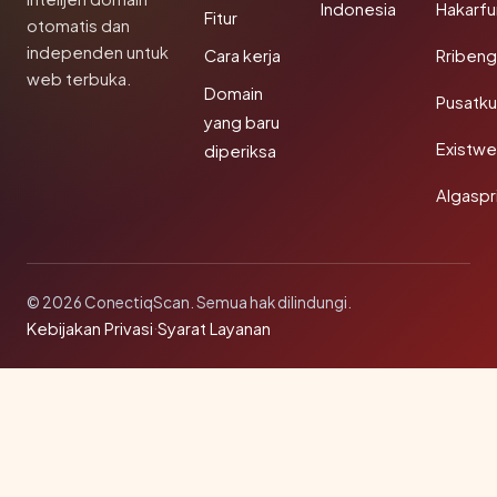
Indonesia
Hakarfu
Fitur
otomatis dan
independen untuk
Cara kerja
Rribeng
web terbuka.
Domain
Pusatk
yang baru
Existw
diperiksa
Algaspr
© 2026 ConectiqScan. Semua hak dilindungi.
Kebijakan Privasi
·
Syarat Layanan