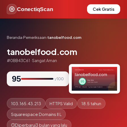
ConectiqScan
Cek Gratis
Beranda
›
Pemeriksaan
›
tanobelfood.com
tanobelfood.com
#0BB43C61 · Sangat Aman
95
/ 100
103.165.43.213
HTTPS Valid
18.5 tahun
Squarespace Domains II L
Diperbarui
3 bulan yang lalu