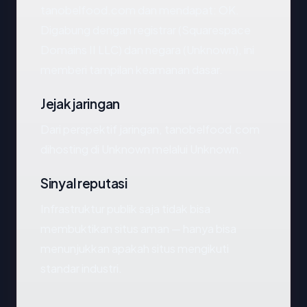
tanobelfood.com dan mendapat: OK.
Digabung dengan registrar (Squarespace
Domains II LLC) dan negara (Unknown), ini
memberi tampilan keamanan dasar.
Jejak jaringan
Dari perspektif jaringan, tanobelfood.com
dihosting di Unknown melalui Unknown.
Sinyal reputasi
Infrastruktur publik saja tidak bisa
membuktikan situs aman — hanya bisa
menunjukkan apakah situs mengikuti
standar industri.