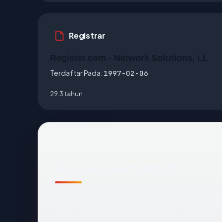
Registrar
Register.com - Network Solutions, LL
Terdaftar Pada:
1997-02-06
29.3 tahun
Apa yang kami amati
Melihat
texmaco.com
dari luar, titik data 
(OK), dan registrar (Register.com - Network 