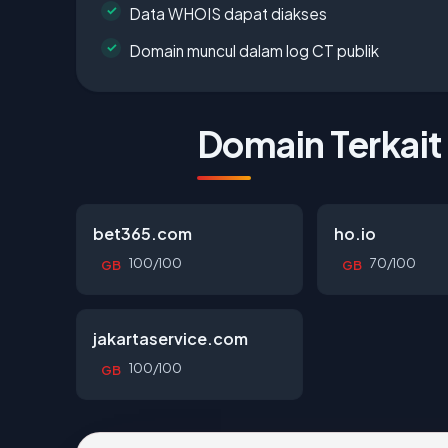
Data WHOIS dapat diakses
Domain muncul dalam log CT publik
Domain Terkait
bet365.com
ho.io
100/100
70/100
GB
GB
jakartaservice.com
100/100
GB