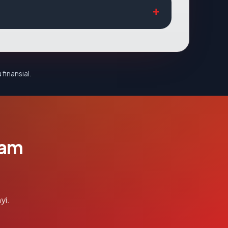
 finansial.
lam
yi.