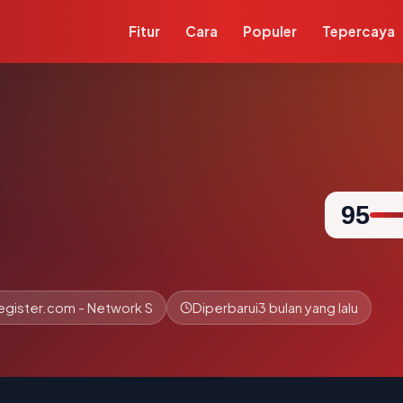
Fitur
Cara
Populer
Tepercaya
95
egister.com - Network S
Diperbarui
3 bulan yang lalu