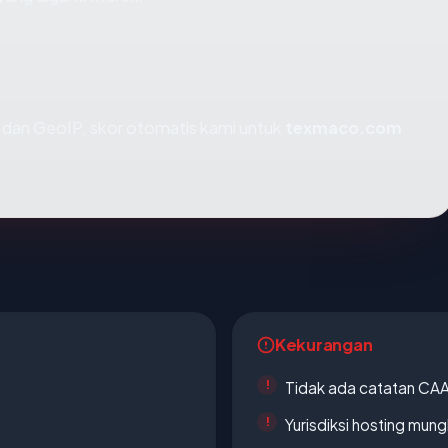
dan GeoIP, skor otomatis kami untuk
texmaco.com
Kekurangan
Tidak ada catatan CA
Yurisdiksi hosting mun