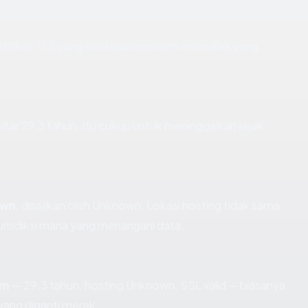
fikat TLS yang valid adalah minimum mutlak yang
itar 29.3 tahun. Itu cukup untuk meninggalkan jejak
own
, disajikan oleh Unknown. Lokasi hosting tidak sama
risdiksi mana yang menangani data.
om
— 29.3 tahun, hosting Unknown, SSL valid — biasanya
ang diganti merek.