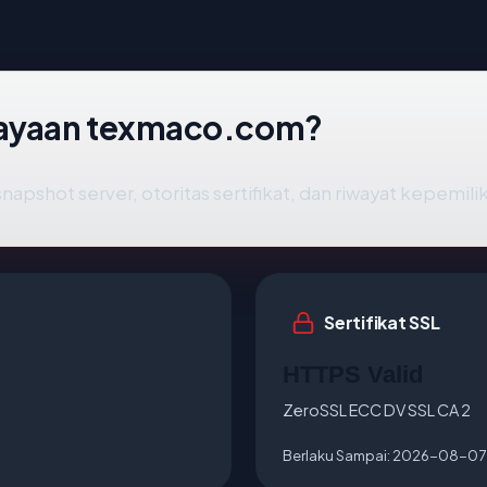
cayaan texmaco.com?
napshot server, otoritas sertifikat, dan riwayat kepemili
Sertifikat SSL
HTTPS Valid
ZeroSSL ECC DV SSL CA 2
Berlaku Sampai:
2026-08-07