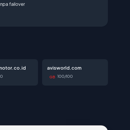
npa failover
otor.co.id
avisworld.com
00
100/100
GB