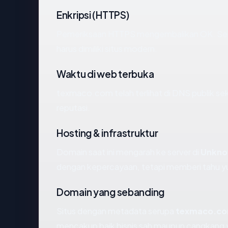
Enkripsi (HTTPS)
Pemeriksaan HTTPS mengembalikan OK. Serti
harus dimiliki situs modern.
Waktu di web terbuka
texmaco.com telah terlihat di DNS publik sek
reputasi.
Hosting & infrastruktur
Domain saat ini mengarah ke server di
Unkn
dengan kepercayaan, tetapi memberi tahu yu
Domain yang sebanding
Situs dengan metadata serupa
texmaco.c
mencakup baik bisnis sah maupun cangkang y