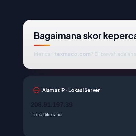
Bagaimana skor keper
Mencari
texmaco.com
? Di bawah adalah s
Alamat IP · Lokasi Server
208.91.197.39
Tidak Diketahui