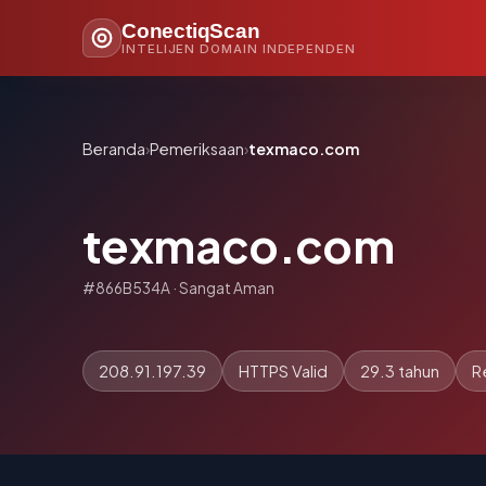
ConectiqScan
INTELIJEN DOMAIN INDEPENDEN
Beranda
›
Pemeriksaan
›
texmaco.com
texmaco.com
#866B534A · Sangat Aman
208.91.197.39
HTTPS Valid
29.3 tahun
R