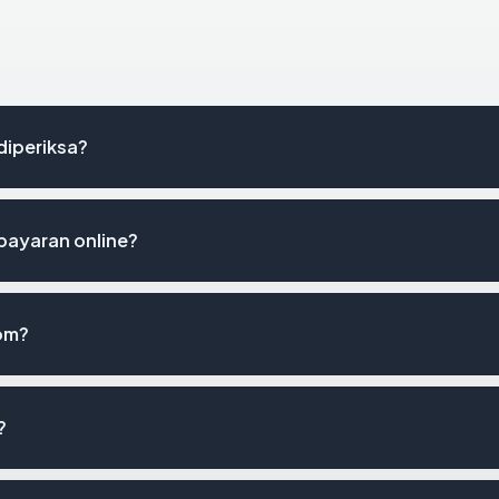
diperiksa?
ayaran online?
om?
?