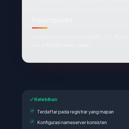
Kesimpulan
Setelah memadukan sinyal DNS, TLS, RDAP, 
ada di
95/100
(
very_safe
).
Kelebihan
Terdaftar pada registrar yang mapan
Konfigurasi nameserver konsisten