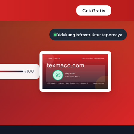
Cek Gratis
Didukung infrastruktur tepercaya
/ 100