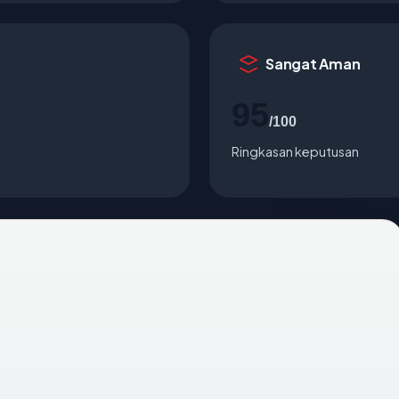
Sangat Aman
95
/100
Ringkasan keputusan
terpenting adalah negara hosting (Unknown), status SSL
Solutions, LLC).