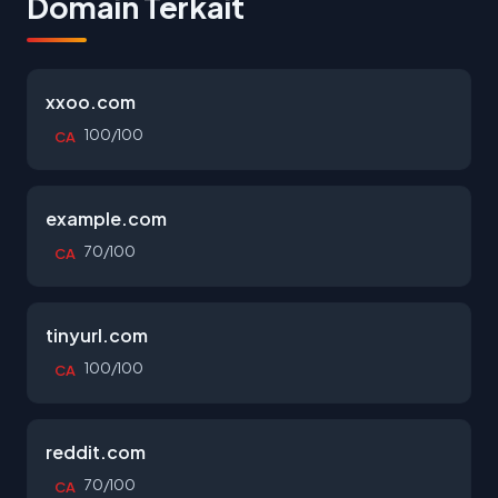
Domain Terkait
xxoo.com
100/100
CA
example.com
70/100
CA
tinyurl.com
100/100
CA
reddit.com
70/100
CA