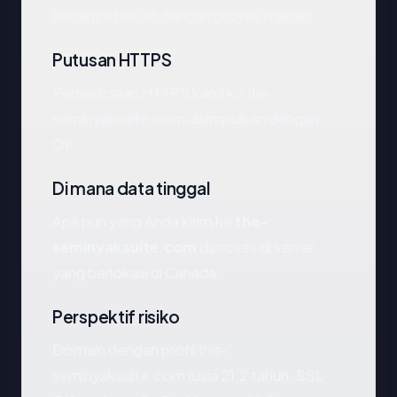
biasanya terkait dengan proyek mapan.
Putusan HTTPS
Pemeriksaan HTTPS kami ke the-
seminyaksuite.com disimpulkan dengan:
OK.
Di mana data tinggal
Apa pun yang Anda kirim ke
the-
seminyaksuite.com
diproses di server
yang berlokasi di Canada.
Perspektif risiko
Domain dengan profil the-
seminyaksuite.com (usia 21.2 tahun, SSL