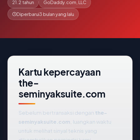
21.2 tahun
GoDaddy.com, LLC
Diperbarui
3 bulan yang lalu
Kartu kepercayaan
the-
seminyaksuite.com
Sebelum bertransaksi dengan
the-
seminyaksuite.com
, luangkan waktu
untuk melihat sinyal teknis yang
dikembalikan pemindai kami.