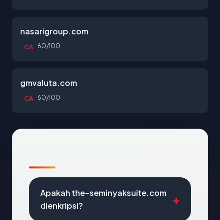
nasarigroup.com
60/100
CA
gmvaluta.com
60/100
CA
Pertanyaan Umum
Apakah the-seminyaksuite.com
dienkripsi?