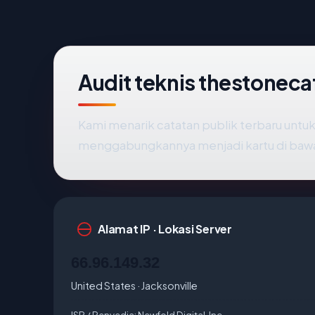
Audit teknis thestonec
Kami menarik catatan publik terbaru untu
menggabungkannya menjadi kartu di baw
Alamat IP · Lokasi Server
66.96.149.32
United States · Jacksonville
ISP / Penyedia:
Newfold Digital, Inc.