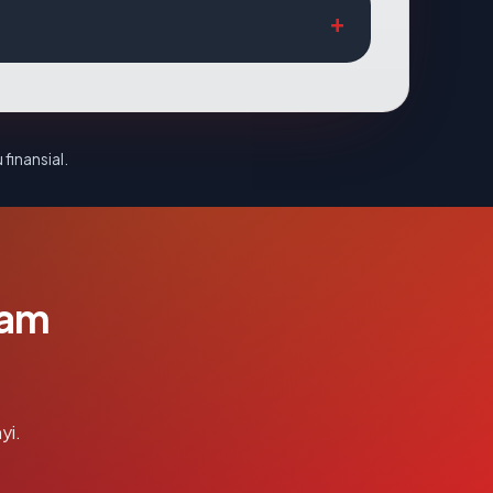
 finansial.
lam
yi.