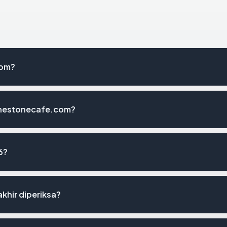
com?
thestonecafe.com?
6?
khir diperiksa?