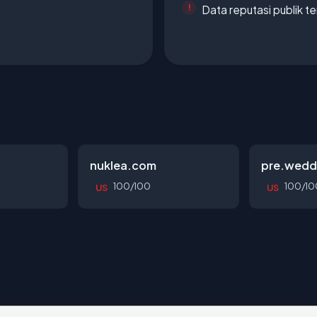
Data reputasi publik t
nuklea.com
pre.wedd
100/100
100/10
US
US