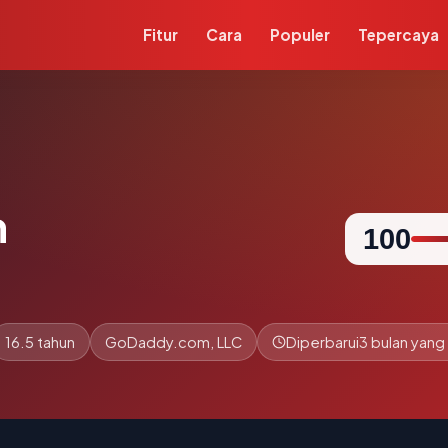
Fitur
Cara
Populer
Tepercaya
m
100
16.5 tahun
GoDaddy.com, LLC
Diperbarui
3 bulan yang 