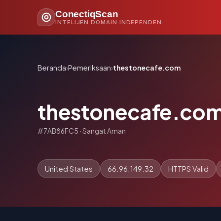
ConectiqScan
INTELIJEN DOMAIN INDEPENDEN
Beranda
›
Pemeriksaan
›
thestonecafe.com
thestonecafe.co
#7AB86FC5 · Sangat Aman
United States
66.96.149.32
HTTPS Valid