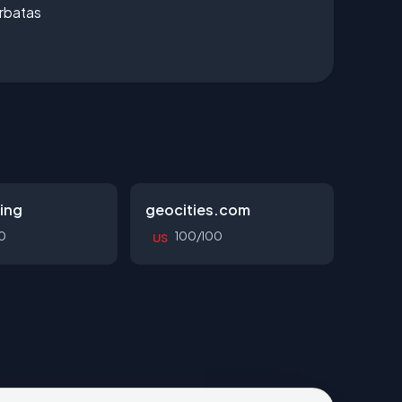
erbatas
ing
geocities.com
0
100/100
US