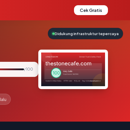
Cek Gratis
Didukung infrastruktur tepercaya
/ 100
lalu