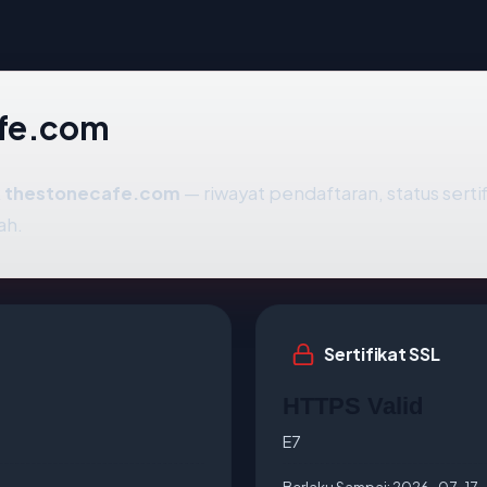
afe.com
k
thestonecafe.com
— riwayat pendaftaran, status sertif
ah.
Sertifikat SSL
HTTPS Valid
E7
Berlaku Sampai:
2026-07-17