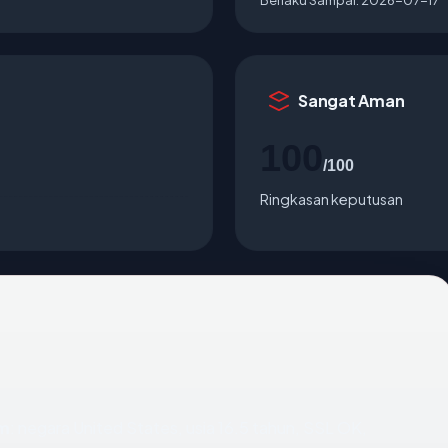
Sangat Aman
100
/100
Ringkasan keputusan
om
: negara United States, usia 16.5 tahun, SSL OK,