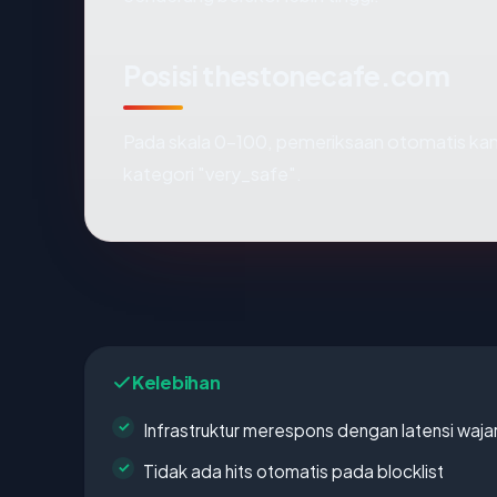
Posisi thestonecafe.com
Pada skala 0-100, pemeriksaan otomatis 
kategori "very_safe".
Kelebihan
Infrastruktur merespons dengan latensi waja
Tidak ada hits otomatis pada blocklist