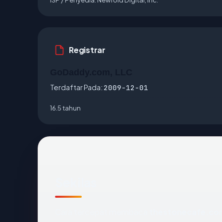
Registrar
GoDaddy.com, LLC
Terdaftar Pada:
2009-12-01
16.5 tahun
Sekilas
Cara tercepat membaca
thestonecafe.c