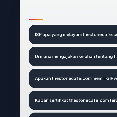
Pertanyaan Umum
ISP apa yang melayani thestonecafe.
Di mana mengajukan keluhan tentang 
Apakah thestonecafe.com memiliki IPv
Kapan sertifikat thestonecafe.com tera