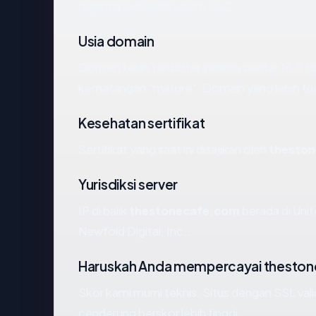
registrar GoDaddy.com, LLC.
Usia domain
Domain telah terdaftar selama sekitar 16.5
kematangan "mature". Domain yang lebih tua s
Kesehatan sertifikat
Sertifikat yang saat ini disajikan oleh
thesto
Yurisdiksi server
IP di balik
thestonecafe.com
berada di Unit
Newfold Digital, Inc..
Haruskah Anda mempercayai thesto
Skor kami murni teknis. Situs dengan SSL val
cenderung berskor lebih tinggi.