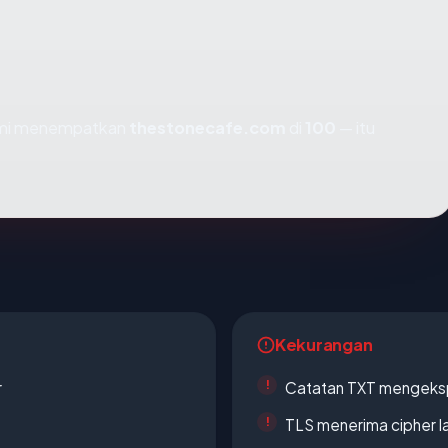
kami menempatkan
thestonecafe.com
di
100
— itu
Kekurangan
r
Catatan TXT mengeksp
TLS menerima cipher 