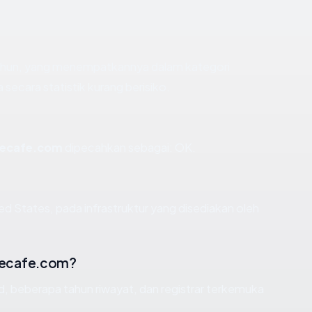
 tahun, yang menempatkannya dalam kategori
ecara statistik kurang berisiko.
necafe.com
dipecahkan sebagai: OK.
ed States, pada infrastruktur yang disediakan oleh
necafe.com?
id, beberapa tahun riwayat, dan registrar terkemuka