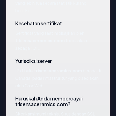
yang lebih tua secara statistik kurang
berisiko.
Kesehatan sertifikat
Sertifikat yang saat ini disajikan oleh
trisensaceramics.com
dipecahkan
sebagai: OK.
Yurisdiksi server
IP di balik
trisensaceramics.com
berada di
Canada, pada infrastruktur yang disediakan
oleh CrocWeb.
Haruskah Anda mempercayai
trisensaceramics.com?
Skor kami murni teknis. Situs dengan SSL