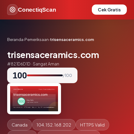
ConectiqScan
Cek Gratis
Beranda
›
Pemeriksaan
›
trisensaceramics.com
trisensaceramics.com
#821D6D1D · Sangat Aman
100
/ 100
Canada
104.152.168.202
HTTPS Valid