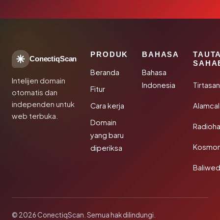
PRODUK
BAHASA
TAUT
ConectiqScan
SAHA
Beranda
Bahasa
Intelijen domain
Indonesia
Tirtasa
Fitur
otomatis dan
independen untuk
Cara kerja
Alamca
web terbuka.
Domain
Radioh
yang baru
Kosmon
diperiksa
Baliwe
© 2026 ConectiqScan. Semua hak dilindungi.