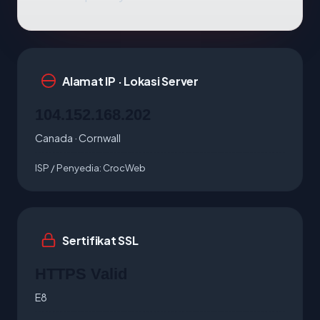
Alamat IP · Lokasi Server
104.152.168.202
Canada · Cornwall
ISP / Penyedia:
CrocWeb
Sertifikat SSL
HTTPS Valid
E8