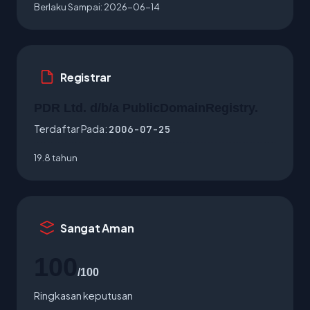
Berlaku Sampai:
2026-06-14
Registrar
PDR Ltd. d/b/a PublicDomainRegistry.
Terdaftar Pada:
2006-07-25
19.8 tahun
Sangat Aman
100
/100
Ringkasan keputusan