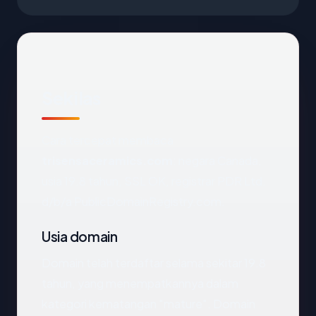
Sekilas
Cara tercepat membaca
trisensaceramics.com
: negara Canada,
usia 19.8 tahun, SSL OK, registrar PDR Ltd.
d/b/a PublicDomainRegistry.com.
Usia domain
Domain telah terdaftar selama sekitar 19.8
tahun, yang menempatkannya dalam
kategori kematangan "mature". Domain