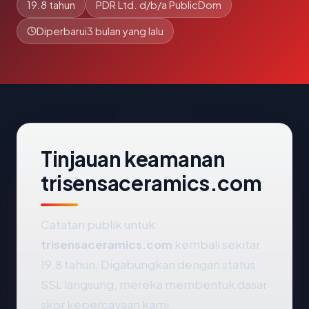
19.8 tahun
PDR Ltd. d/b/a PublicDom
Diperbarui
3 bulan yang lalu
Tinjauan keamanan
trisensaceramics.com
Catatan publik untuk
trisensaceramics.com
kembali sekitar
19.8 tahun. Digabungkan dengan status
SSL langsung, mereka membentuk dasar
skor kepercayaan kami.