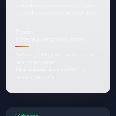
valid, beberapa tahun riwayat, dan registrar
terkemuka cenderung berskor lebih tinggi.
Posisi
trisensaceramics.com
Pada skala 0-100, pemeriksaan otomatis
kami menempatkan
trisensaceramics.com
di
100
— itu
kategori "very_safe".
Kelebihan