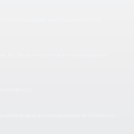
 tetapi berarti
ujatek.com
punya waktu untuk
an: No. Browser modern akan memperingatkan
via Google LLC.
rminkan apakah ia mengikuti praktik infrastruktur