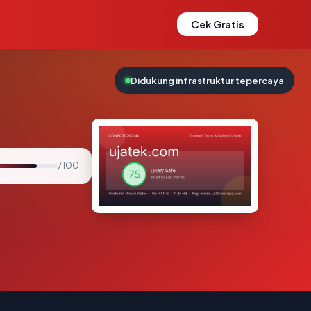
Cek Gratis
Didukung infrastruktur tepercaya
/ 100