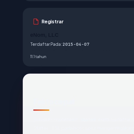
Registrar
eNom, LLC
Terdaftar Pada:
2015-04-07
11.1 tahun
Fakta cepat
Sebelum mendalam:
ujatek.com
terdaftar m
States. SSL pada host apex mengembalikan