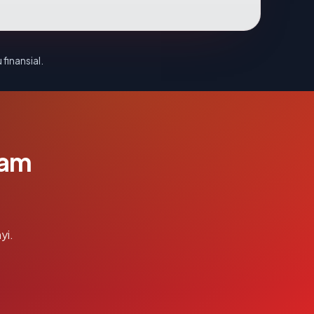
 finansial.
lam
yi.