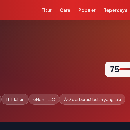
Fitur
Cara
Populer
Tepercaya
75
11.1 tahun
eNom, LLC
Diperbarui
3 bulan yang lalu