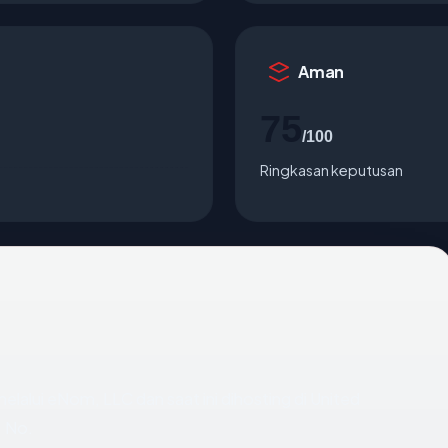
Aman
75
/100
Ringkasan keputusan
elalui eNom, LLC dan saat ini dihosting di United
: No.