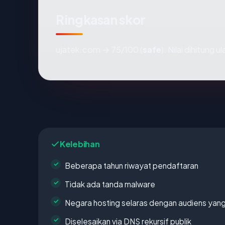
Ringkasan skor
ujatek.com → 75/100 (
safe
). Nilai dihitung
Kelebihan
Beberapa tahun riwayat pendaftaran
Tidak ada tanda malware
Negara hosting selaras dengan audiens yan
Diselesaikan via DNS rekursif publik