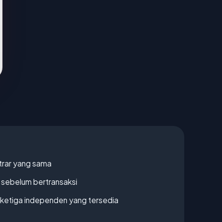
strar yang sama
en sebelum bertransaksi
k ketiga independen yang tersedia