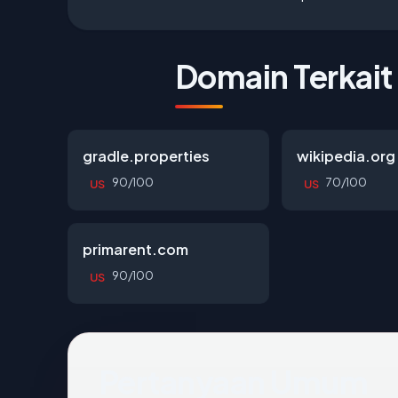
Domain Terkait
gradle.properties
wikipedia.org
90/100
70/100
US
US
primarent.com
90/100
US
Pertanyaan Umum