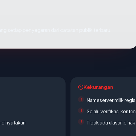
 ulang setiap penyegaran dari catatan publik terbaru.
Kekurangan
Nameserver milik regi
Selalu verifikasi kont
g dinyatakan
Tidak ada ulasan piha