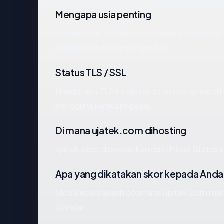
Mengapa usia penting
Rekam jejak 11.1 tahun bukan bukti legitimasi,
mengakumulasi sinyal reputasi.
Status TLS / SSL
Handshake TLS ke ujatek.com mengembalik
pengguna ketika ini gagal.
Di mana ujatek.com dihosting
ujatek.com dioperasikan dari United States 
Apa yang dikatakan skor kepada Anda
Skor kepercayaan otomatis ujatek.com mence
standar.