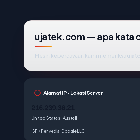
ujatek.com — apa kata c
Mesin kepercayaan kami memeriksa
ujat
Alamat IP · Lokasi Server
216.239.36.21
United States · Austell
ISP / Penyedia:
Google LLC