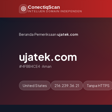
ConectiqScan
INTELIJEN DOMAIN INDEPENDEN
Beranda
›
Pemeriksaan
›
ujatek.com
ujatek.com
#4FBB4CE4 · Aman
United States
216.239.36.21
Tanpa HTTPS