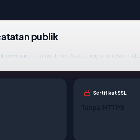
atatan publik
ek.com
pada hosting United States, registrar (eNom, LLC
Sertifikat SSL
Tanpa HTTPS