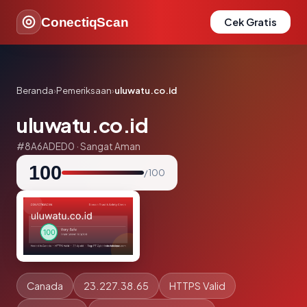
ConectiqScan
Cek Gratis
Beranda
›
Pemeriksaan
›
uluwatu.co.id
uluwatu.co.id
#8A6ADED0 · Sangat Aman
100
/ 100
Canada
23.227.38.65
HTTPS Valid