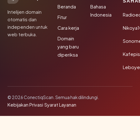
SAHA
Beranda
Bahasa
Intelijen domain
Indonesia
Radioe
Fitur
otomatis dan
independen untuk
Cara kerja
Nikoya
web terbuka.
Domain
Sonorn
yang baru
Kafepi
diperiksa
Leboye
© 2026 ConectiqScan. Semua hak dilindungi.
Kebijakan Privasi
·
Syarat Layanan