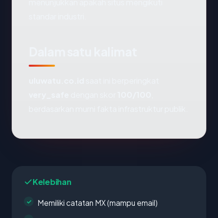
menunjukkan apakah situs mengikuti
standar industri.
Dalam satu kalimat
uluwatu.co.id
saat ini berperingkat
very_safe
dengan skor
100/100
,
berdasarkan murni fakta infrastruktur publik.
Kelebihan
Memiliki catatan MX (mampu email)