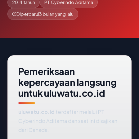
20.4 tahun
PT Cyberindo Aditama
Diperbarui
3 bulan yang lalu
Pemeriksaan
kepercayaan langsung
untuk uluwatu.co.id
uluwatu.co.id
terdaftar melalui PT
Cyberindo Aditama dan saat ini disajikan
dari Canada.