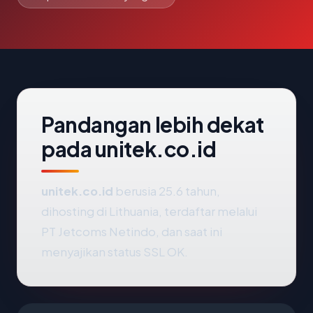
Pandangan lebih dekat
pada unitek.co.id
unitek.co.id
berusia 25.6 tahun,
dihosting di Lithuania, terdaftar melalui
PT Jetcoms Netindo, dan saat ini
menyajikan status SSL OK.