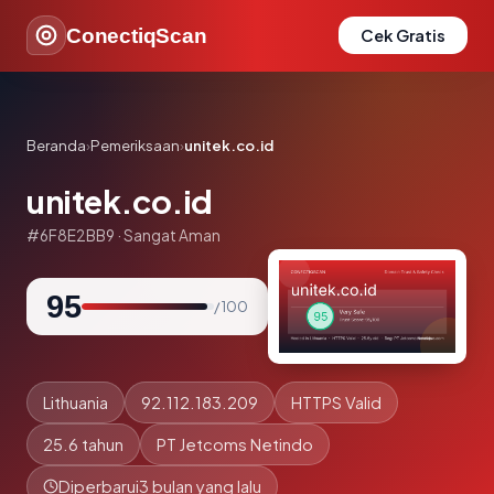
ConectiqScan
Cek Gratis
Beranda
›
Pemeriksaan
›
unitek.co.id
unitek.co.id
#6F8E2BB9 · Sangat Aman
95
/ 100
Lithuania
92.112.183.209
HTTPS Valid
25.6 tahun
PT Jetcoms Netindo
Diperbarui
3 bulan yang lalu