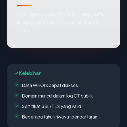
Skor kepercayaan:
95/100
—
very_safe
.
Ini adalah putusan otomatis dan hanya
teknis.
Kelebihan
Data WHOIS dapat diakses
Domain muncul dalam log CT publik
Sertifikat SSL/TLS yang valid
Beberapa tahun riwayat pendaftaran