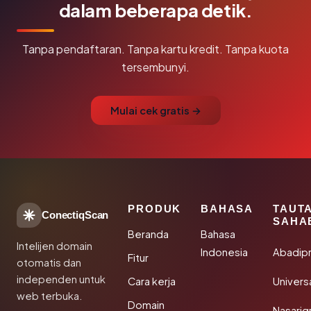
dalam beberapa detik.
Tanpa pendaftaran. Tanpa kartu kredit. Tanpa kuota
tersembunyi.
Mulai cek gratis →
PRODUK
BAHASA
TAUT
ConectiqScan
SAHA
Beranda
Bahasa
Intelijen domain
Indonesia
Abadip
Fitur
otomatis dan
independen untuk
Cara kerja
Univer
web terbuka.
Domain
Nasarig