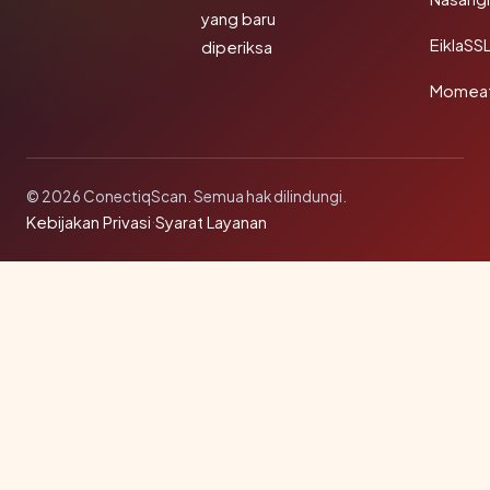
yang baru
EiklaSS
diperiksa
Momea
© 2026 ConectiqScan. Semua hak dilindungi.
Kebijakan Privasi
·
Syarat Layanan