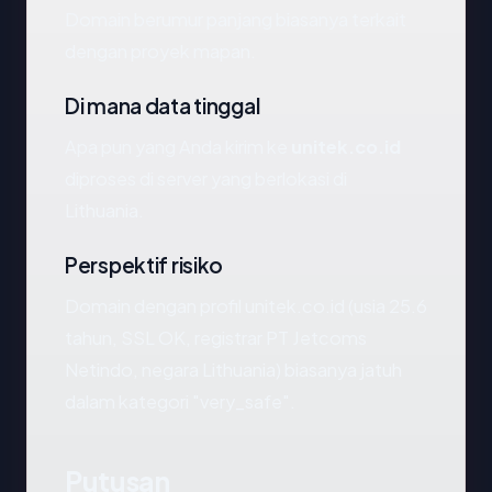
Domain berumur panjang biasanya terkait
dengan proyek mapan.
Di mana data tinggal
Apa pun yang Anda kirim ke
unitek.co.id
diproses di server yang berlokasi di
Lithuania.
Perspektif risiko
Domain dengan profil unitek.co.id (usia 25.6
tahun, SSL OK, registrar PT Jetcoms
Netindo, negara Lithuania) biasanya jatuh
dalam kategori "very_safe".
Putusan