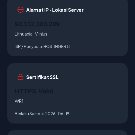
Alamat IP · Lokasi Server
92.112.183.209
Lithuania · Vilnius
ISP / Penyedia:
HOSTINGER LT
Sertifikat SSL
HTTPS Valid
WR1
Berlaku Sampai:
2026-06-19