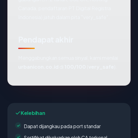
Canada, pendaftaran PT Digital Registra
Indonesia) jatuh dalam pita "very_safe".
Pendapat akhir
Menggabungkan semua sinyal, kami menilai
urbanicon.co.id
di
100/100
(
very_safe
).
Kelebihan
Dapat dijangkau pada port standar
Sertifikat dikeluarkan oleh CA terkenal