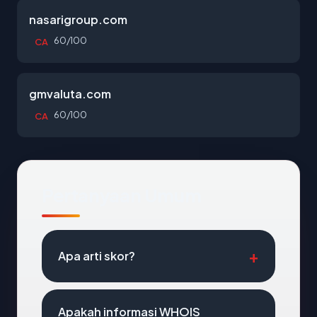
nasarigroup.com
60/100
CA
gmvaluta.com
60/100
CA
Pertanyaan Umum
Apa arti skor?
Apakah informasi WHOIS