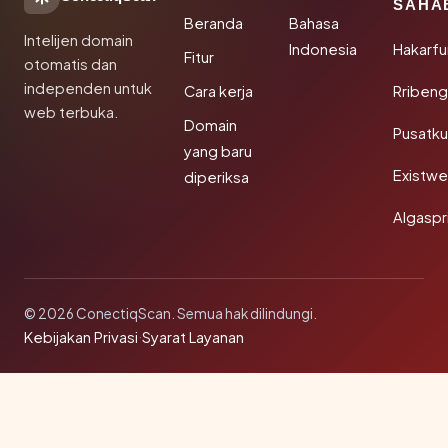
SAHA
Beranda
Bahasa
Intelijen domain
Indonesia
Hakarfu
Fitur
otomatis dan
independen untuk
Cara kerja
Rribeng
web terbuka.
Domain
Pusatk
yang baru
Existw
diperiksa
Algaspr
© 2026 ConectiqScan. Semua hak dilindungi.
Kebijakan Privasi
·
Syarat Layanan