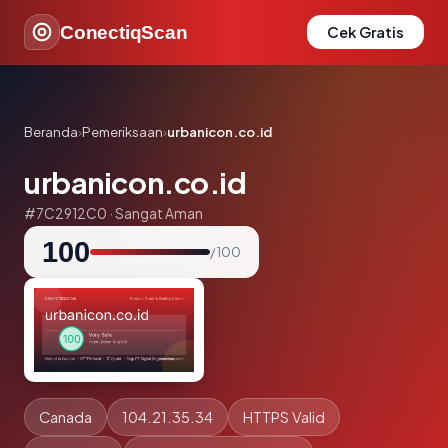
ConectiqScan
Cek Gratis
Beranda
›
Pemeriksaan
›
urbanicon.co.id
urbanicon.co.id
#7C2912C0 · Sangat Aman
100
/ 100
Canada
104.21.35.34
HTTPS Valid