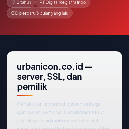
17.2 tahun
PT Digital Registra Indo
Diperbarui
3 bulan yang lalu
urbanicon.co.id —
server, SSL, dan
pemilik
Perlakukan laporan di bawah sebagai
gambaran pertama. Data infrastruktur
publik pada
urbanicon.co.id
adalah
sinyal kuat tetapi bukan keputusan akhir.