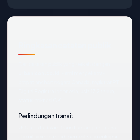
Ringkasan catatan publik
Dari catatan publik yang terkait dengan
urbanicon.co.id
, kami mengekstrak
empat anchor: negara Canada, registrar PT
Digital Registra Indonesia, usia 17.2 tahun,
status enkripsi OK.
Perlindungan transit
Untuk data dalam transit antara pengguna
dan urbanicon.co.id, pemeriksaan enkripsi