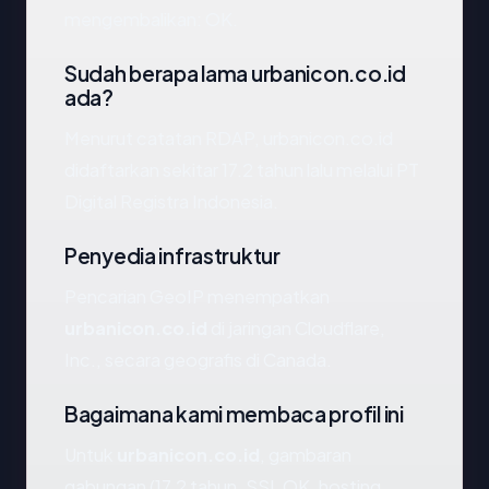
mengembalikan: OK.
Sudah berapa lama urbanicon.co.id
ada?
Menurut catatan RDAP, urbanicon.co.id
didaftarkan sekitar 17.2 tahun lalu melalui PT
Digital Registra Indonesia.
Penyedia infrastruktur
Pencarian GeoIP menempatkan
urbanicon.co.id
di jaringan Cloudflare,
Inc., secara geografis di Canada.
Bagaimana kami membaca profil ini
Untuk
urbanicon.co.id
, gambaran
gabungan (17.2 tahun, SSL OK, hosting