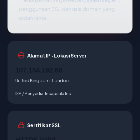
penggunaan SSL dan usia domain yang
sudah lama.
Alamat IP · Lokasi Server
107.154.192.68
United Kingdom · London
ISP / Penyedia:
Incapsula Inc
Sertifikat SSL
HTTPS Valid