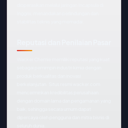
dioperasikan melalui jaringan Incapsula di
Inggris, menandakan perlindungan dan
stabilitas teknis yang memadai.
Reputasi dan Penilaian Pasar
Wacker Chemie memiliki reputasi yang kuat
sebagai pemimpin industri kimia dengan
produk berkualitas dan inovasi
berkelanjutan. Situs resmi wacker.com
mencerminkan kredibilitas perusahaan
dengan domain lama dan pengamanan yang
baik, sehingga secara umum dapat
dipercaya oleh pengguna dan mitra bisnis di
seluruh dunia.