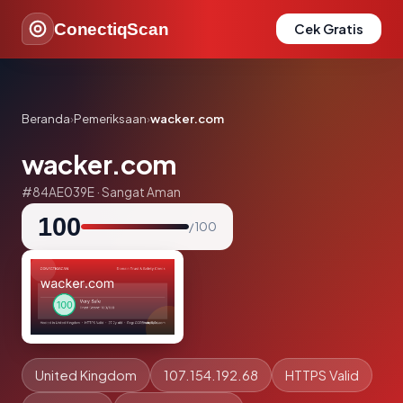
ConectiqScan
Cek Gratis
Beranda
›
Pemeriksaan
›
wacker.com
wacker.com
#84AE039E · Sangat Aman
100
/ 100
United Kingdom
107.154.192.68
HTTPS Valid