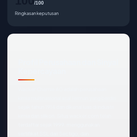
100
/100
Ringkasan keputusan
Profil Perusahaan dan Sinyal
Kepercayaan
Wacker Chemie AG adalah perusahaan
kimia multinasional asal Jerman yang berdiri
sejak tahun 1914 dan dikenal luas di industri
kimia dan silikon. Situs wacker.com telah
terdaftar sejak 1999, menggunakan
sertifikat SSL dari Sectigo, dan