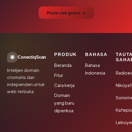
Mulai cek gratis →
PRODUK
BAHASA
TAUT
ConectiqScan
SAHA
Beranda
Bahasa
Intelijen domain
Indonesia
Radioe
Fitur
otomatis dan
independen untuk
Cara kerja
Nikoya
web terbuka.
Domain
Sonorn
yang baru
Kafepi
diperiksa
Leboye