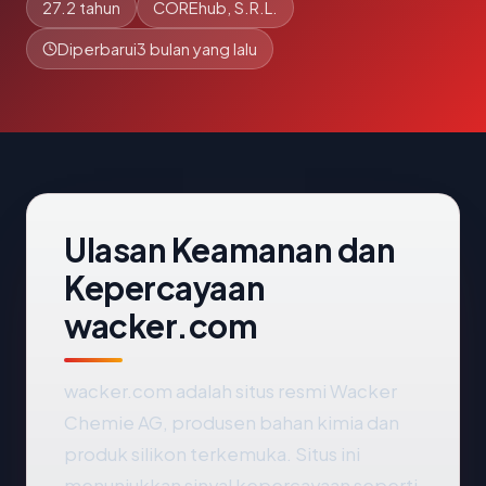
27.2 tahun
COREhub, S.R.L.
Diperbarui
3 bulan yang lalu
Ulasan Keamanan dan
Kepercayaan
wacker.com
wacker.com adalah situs resmi Wacker
Chemie AG, produsen bahan kimia dan
produk silikon terkemuka. Situs ini
menunjukkan sinyal kepercayaan seperti