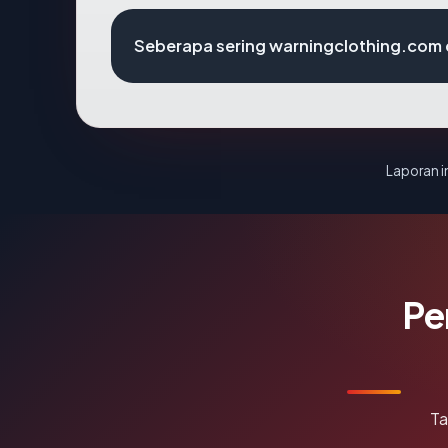
Seberapa sering warningclothing.com 
Laporan in
Pe
Ta