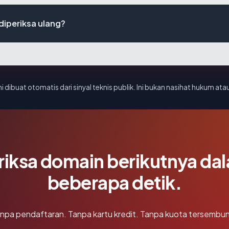
diperiksa ulang?
i dibuat otomatis dari sinyal teknis publik. Ini bukan nasihat hukum atau
riksa domain berikutnya da
beberapa detik.
npa pendaftaran. Tanpa kartu kredit. Tanpa kuota tersembun