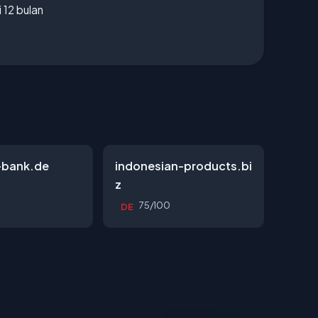
 12 bulan
-bank.de
indonesian-products.bi
z
0
75/100
DE