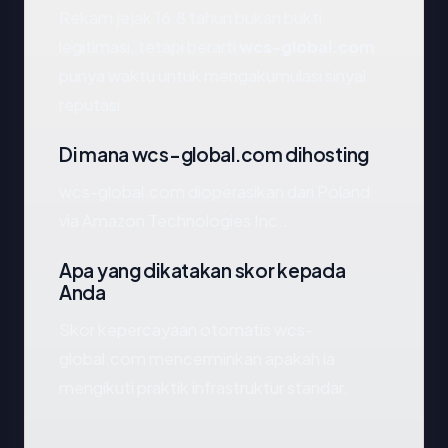
Rekam jejak 16.8 tahun bukan bukti
legitimasi, tetapi berarti
wcs-global.com
punya waktu untuk mengakumulasi sinyal
reputasi.
Di mana wcs-global.com dihosting
wcs-global.com dioperasikan dari Poland
via Amazon Technologies Inc..
Apa yang dikatakan skor kepada
Anda
Skor kepercayaan otomatis wcs-
global.com mencerminkan apakah ia
mengikuti praktik infrastruktur standar.