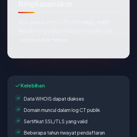
Ringkasan skor
wcs-global.com → 95/100 (
very_safe
).
Nilai dihitung ulang setiap penyegaran dari
catatan publik terbaru.
Kelebihan
Data WHOIS dapat diakses
Domain muncul dalam log CT publik
Sertifikat SSL/TLS yang valid
Beberapa tahun riwayat pendaftaran