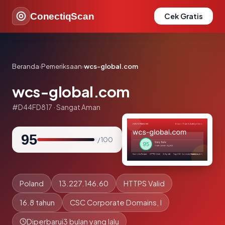
ConectiqScan
Cek Gratis
Beranda
›
Pemeriksaan
›
wcs-global.com
wcs-global.com
#D44FD817 · Sangat Aman
95
/ 100
Poland
13.227.146.60
HTTPS Valid
16.8 tahun
CSC Corporate Domains, I
Diperbarui
3 bulan yang lalu