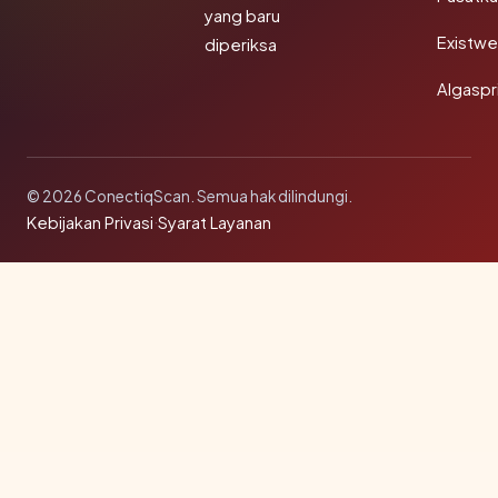
yang baru
Existw
diperiksa
Algaspr
© 2026 ConectiqScan. Semua hak dilindungi.
Kebijakan Privasi
·
Syarat Layanan