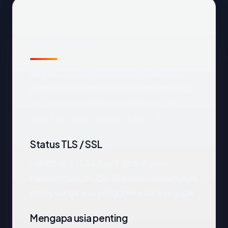
Fakta cepat
Sebelum mendalam:
wcs-global.com
terdaftar melalui CSC Corporate Domains,
Inc. dan saat ini dihosting di Poland. SSL
pada host apex mengembalikan: OK.
Status TLS / SSL
Handshake TLS ke wcs-global.com
mengembalikan: OK. Browser modern akan
memperingatkan pengguna ketika ini gagal.
Mengapa usia penting