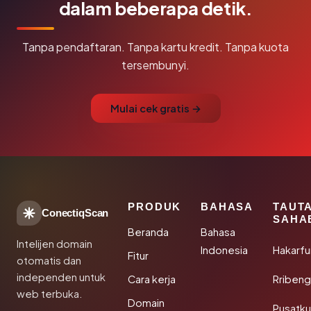
dalam beberapa detik.
Tanpa pendaftaran. Tanpa kartu kredit. Tanpa kuota
tersembunyi.
Mulai cek gratis →
PRODUK
BAHASA
TAUT
ConectiqScan
SAHA
Beranda
Bahasa
Intelijen domain
Indonesia
Hakarfu
Fitur
otomatis dan
independen untuk
Cara kerja
Rribeng
web terbuka.
Domain
Pusatk