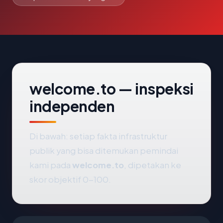
welcome.to — inspeksi
independen
Di bawah: setiap fakta infrastruktur
publik yang bisa ditemukan pemindai
kami pada
welcome.to
, dipetakan ke
skor objektif 0-100.