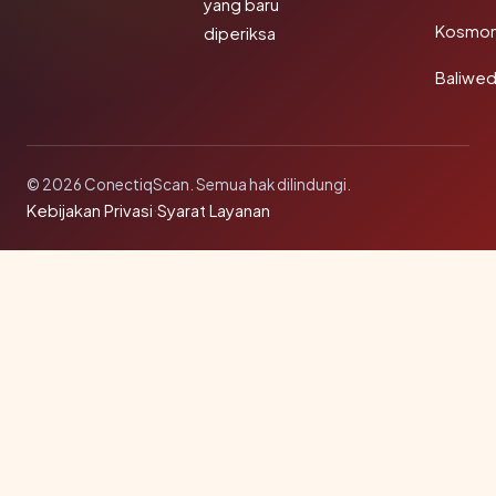
yang baru
Kosmon
diperiksa
Baliwe
© 2026 ConectiqScan. Semua hak dilindungi.
Kebijakan Privasi
·
Syarat Layanan