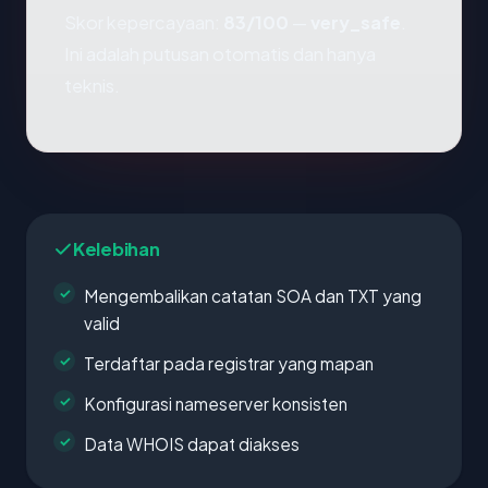
Skor kepercayaan:
83/100
—
very_safe
.
Ini adalah putusan otomatis dan hanya
teknis.
Kelebihan
Mengembalikan catatan SOA dan TXT yang
valid
Terdaftar pada registrar yang mapan
Konfigurasi nameserver konsisten
Data WHOIS dapat diakses