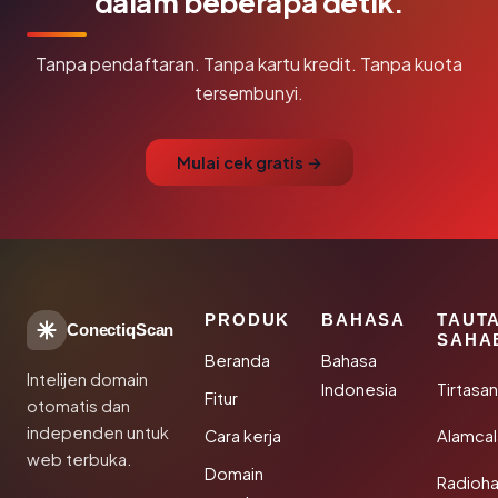
dalam beberapa detik.
Tanpa pendaftaran. Tanpa kartu kredit. Tanpa kuota
tersembunyi.
Mulai cek gratis →
PRODUK
BAHASA
TAUT
ConectiqScan
SAHA
Beranda
Bahasa
Intelijen domain
Indonesia
Tirtasa
Fitur
otomatis dan
independen untuk
Cara kerja
Alamca
web terbuka.
Domain
Radioh