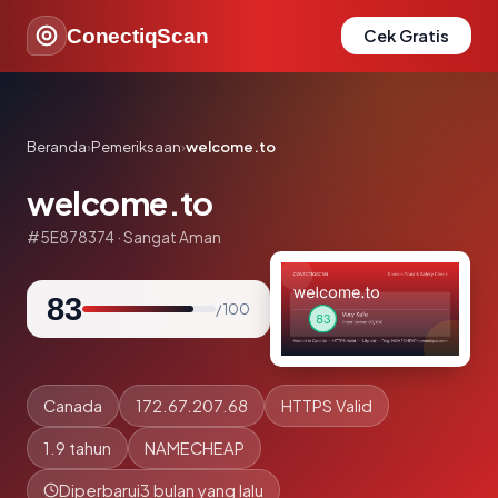
ConectiqScan
Cek Gratis
Beranda
›
Pemeriksaan
›
welcome.to
welcome.to
#5E878374 · Sangat Aman
83
/ 100
Canada
172.67.207.68
HTTPS Valid
1.9 tahun
NAMECHEAP
Diperbarui
3 bulan yang lalu