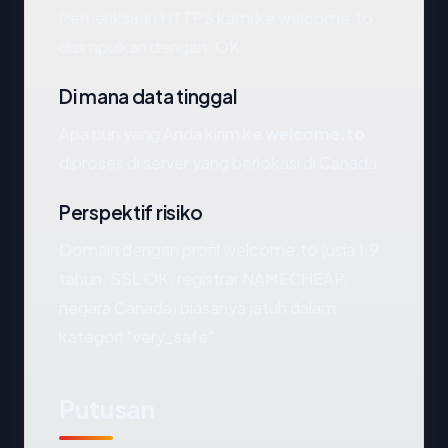
Pemeriksaan HTTPS kami ke welcome.to
disimpulkan dengan: OK.
Di mana data tinggal
Apa pun yang Anda kirim ke
welcome.to
diproses di server yang berlokasi di Canada.
Perspektif risiko
Domain dengan profil welcome.to (usia 1.9
tahun, SSL OK, registrar NAMECHEAP,
negara Canada) biasanya jatuh dalam
kategori "very_safe".
Putusan