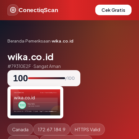
ConectiqScan
Cek Gratis
Beranda
›
Pemeriksaan
›
wika.co.id
wika.co.id
#79310E2F · Sangat Aman
100
/ 100
Canada
172.67.184.9
HTTPS Valid