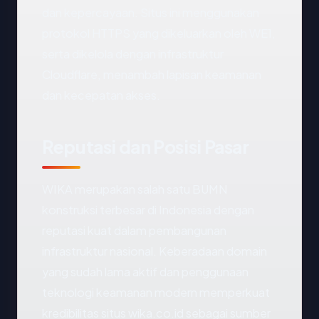
dan kepercayaan. Situs ini menggunakan
protokol HTTPS yang dikeluarkan oleh WE1,
serta dikelola dengan infrastruktur
Cloudflare, menambah lapisan keamanan
dan kecepatan akses.
Reputasi dan Posisi Pasar
WIKA merupakan salah satu BUMN
konstruksi terbesar di Indonesia dengan
reputasi kuat dalam pembangunan
infrastruktur nasional. Keberadaan domain
yang sudah lama aktif dan penggunaan
teknologi keamanan modern memperkuat
kredibilitas situs wika.co.id sebagai sumber