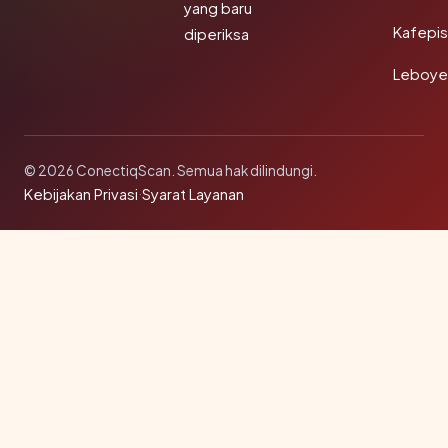
yang baru
Kafepi
diperiksa
Leboye
© 2026 ConectiqScan. Semua hak dilindungi.
Kebijakan Privasi
·
Syarat Layanan