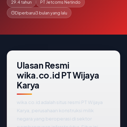
29.4 tahun
PT Jetcoms Netindo
Diperbarui
3 bulan yang lalu
Ulasan Resmi
wika.co.id PT Wijaya
Karya
wika.co.id adalah situs resmi PT Wijaya
Karya, perusahaan konstruksi milik
negara yang beroperasi di sektor
pembangunan infrastruktur. Situs ini