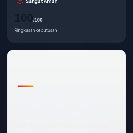
Sangat Aman
100
/100
Ringkasan keputusan
Tentang PT Wijaya Karya
PT Wijaya Karya (Persero) Tbk, dikenal
sebagai WIKA, adalah perusahaan
konstruksi milik negara Indonesia yang
berdiri sejak 1960-an. Domain wika.co.id
terdaftar sejak 1996, menunjukkan stabilitas