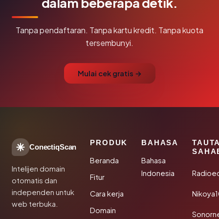
dalam beberapa detik.
Tanpa pendaftaran. Tanpa kartu kredit. Tanpa kuota
tersembunyi.
Mulai cek gratis →
PRODUK
BAHASA
TAUT
ConectiqScan
SAHA
Beranda
Bahasa
Intelijen domain
Indonesia
Radioe
Fitur
otomatis dan
independen untuk
Cara kerja
Nikoya
web terbuka.
Domain
Sonorn